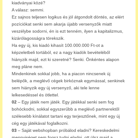
kiadványai közé?
A válasz: semmi.
Ez sajnos teljesen logikus és jól átgondolt döntés, az elért
pozíciókat senki sem akarja újabb versenyzők miatt
veszélybe sodorni, én is ezt tenném, ilyen a kapitalizmus,
kizárólagosságra törekszik.
Ha egy új, kis kiadó kihasít 100.000.000 Ft-ot a
képzeletbeli tortából, ez a nagy kiadók bevételéből
hiányzik majd, ezt ki szeretné? Senki. Önkéntes alapon
meg pláne nem.
Mindenkinek sokkal jobb, ha a piacon nincsenek új
belépők, a meglévő cégek birkóznak egymással, senkinek
sem hiányzik egy új versenyző, aki tele lenne
lelkesedéssel és ötlettel.
02
– Egy játék nem játék. Egy játékkal senki sem fog
bohóckodni, sokkal egyszerűbb a meglévő partnerektől
szélesebb kínálatot tartani egy terjesztőnek, mint egy új
cég egy játékával foglalkozni.
03
– Saját webshopban próbálod eladni? Kereskedelmi
mennyiséget nem fogsz tudni eladni, ott ülsz majd a