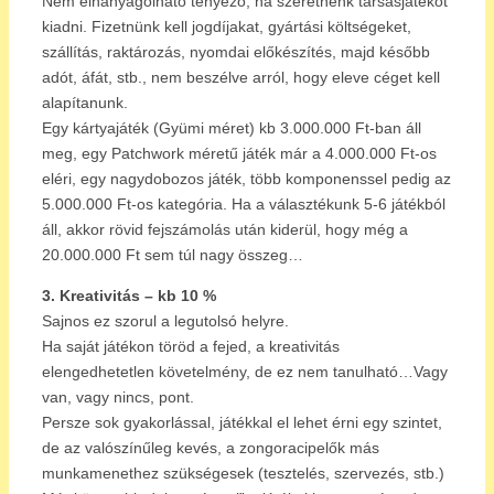
Nem elhanyagolható tényező, ha szeretnénk társasjátékot
kiadni. Fizetnünk kell jogdíjakat, gyártási költségeket,
szállítás, raktározás, nyomdai előkészítés, majd később
adót, áfát, stb., nem beszélve arról, hogy eleve céget kell
alapítanunk.
Egy kártyajáték (Gyümi méret) kb 3.000.000 Ft-ban áll
meg, egy Patchwork méretű játék már a 4.000.000 Ft-os
eléri, egy nagydobozos játék, több komponenssel pedig az
5.000.000 Ft-os kategória. Ha a választékunk 5-6 játékból
áll, akkor rövid fejszámolás után kiderül, hogy még a
20.000.000 Ft sem túl nagy összeg…
3. Kreativitás – kb 10 %
Sajnos ez szorul a legutolsó helyre.
Ha saját játékon töröd a fejed, a kreativitás
elengedhetetlen követelmény, de ez nem tanulható…Vagy
van, vagy nincs, pont.
Persze sok gyakorlással, játékkal el lehet érni egy szintet,
de az valószínűleg kevés, a zongoracipelők más
munkamenethez szükségesek (tesztelés, szervezés, stb.)