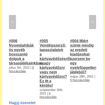
#006
#005
#004 Miért
#0
Nyomdahibák
Vendégszerző:
szinte mindig
m
és egyéb
tapasztalatok
az eredeti
tá
bosszantó
a
kiadásokat
pi
dolgok a
kártyavédőzésről
szerzem be
le
társasjátékainkban…
avagy
egy
sz
kártyavédőzni
nyelvfüggetlen
l
július 5th, 2022
|
0
hozzászólás
vagy nem
játékból?
ér
kártyavédőzni?
a 
május 28th, 2021
|
0 hozzászólás
Ez itt a
ki
kérdés!
i
szeptember 16th,
má
2021
|
0
20
hozzászólás
ho
Hagyj üzenetet