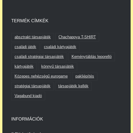
TERMÉK CÍMKÉK
absztrakt társasjáték
Chachapoya T-SHIRT
családi játék
családi kártyajáték
családi stratégiai társasjáték
Keménytáblás leporelló
kártyajáték
könnyű társasjáték
Közepes nehézségű eurogame
pakliépítés
stratégiai társasjáték
társasjáték kellék
Vagabund kiadó
INFORMÁCIÓK