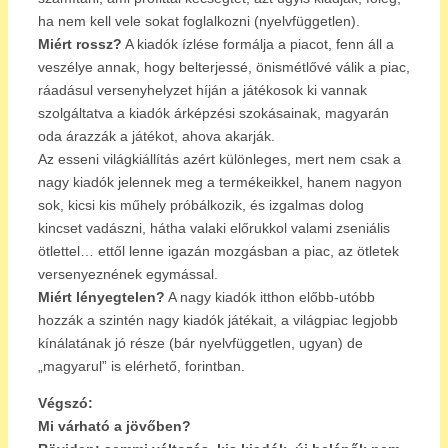
ha nem kell vele sokat foglalkozni (nyelvfüggetlen).
Miért rossz?
A kiadók ízlése formálja a piacot, fenn áll a
veszélye annak, hogy belterjessé, önismétlővé válik a piac,
ráadásul versenyhelyzet híján a játékosok ki vannak
szolgáltatva a kiadók árképzési szokásainak, magyarán
oda árazzák a játékot, ahova akarják.
Az esseni világkiállítás azért különleges, mert nem csak a
nagy kiadók jelennek meg a termékeikkel, hanem nagyon
sok, kicsi kis műhely próbálkozik, és izgalmas dolog
kincset vadászni, hátha valaki előrukkol valami zseniális
ötlettel… ettől lenne igazán mozgásban a piac, az ötletek
versenyeznének egymással.
Miért lényegtelen?
A nagy kiadók itthon előbb-utóbb
hozzák a szintén nagy kiadók játékait, a világpiac legjobb
kínálatának jó része (bár nyelvfüggetlen, ugyan) de
„magyarul” is elérhető, forintban.
Végszó:
Mi várható a jövőben?