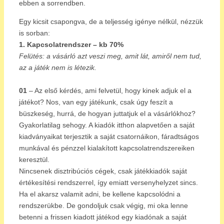
ebben a sorrendben.
Egy kicsit csapongva, de a teljesség igénye nélkül, nézzük
is sorban:
1. Kapcsolatrendszer – kb 70%
Felütés: a vásárló azt veszi meg, amit lát, amiről nem tud,
az a játék nem is létezik.
01
– Az első kérdés, ami felvetül, hogy kinek adjuk el a
játékot? Nos, van egy játékunk, csak úgy feszít a
büszkeség, hurrá, de hogyan juttatjuk el a vásárlókhoz?
Gyakorlatilag sehogy. A kiadók itthon alapvetően a saját
kiadványaikat terjesztik a saját csatornáikon, fáradtságos
munkával és pénzzel kialakított kapcsolatrendszereiken
keresztül.
Nincsenek disztribúciós cégek, csak játékkiadók saját
értékesítési rendszerrel, így emiatt versenyhelyzet sincs.
Ha el akarsz valamit adni, be kellene kapcsolódni a
rendszerükbe. De gondoljuk csak végig, mi oka lenne
betenni a frissen kiadott játékod egy kiadónak a saját