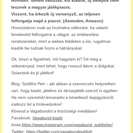
Röviden: semmi változás, kis kiadók, új belépők nem
lesznek a magyar játékpiacra.
Viszont, ha érkezik új versenyző, az teljesen
felforgatja majd a piacot. (Asmodee, Amazon)
Hosszútávon csak az hozhatna változást, ha valami
fenekestül felforgatná a világot, az értékesítési
rendszereket, mert a webes felületen a kis, rugalmas
kiadók be tudnák hozni a hátrányukat.
Ok, köszi a figyelmet, mit hagytam ki? Írd meg a
véleményed, mert lehet, hogy rosszul látom a dolgokat.
Sziasztok és jó játékot!
Blog: S
zöllősi Peti – aki abban a szerencsés helyzetben
van, hogy kiadó, játékos és társasjáték-szerző is egyben.
Ha nem szeretnél lemaradni a következő bejegyzésről,
iratkozz fel a hírlevelünkre!
Kövesd a Vagabundot a közösségi médiában!
Facebook:
Vagabund kiadó
Insta:
https://www.instagram.com/vagabund_publisher/
Twitter:
https://twitter.com/vagabundpublish