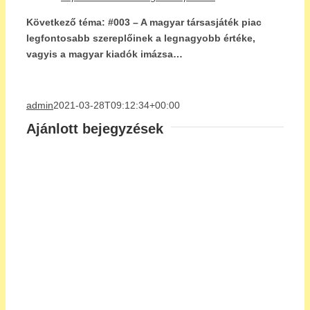
Következő téma: #003 – A magyar társasjáték piac
legfontosabb szereplőinek a legnagyobb értéke,
vagyis a magyar kiadók imázsa…
admin
2021-03-28T09:12:34+00:00
Ajánlott bejegyzések