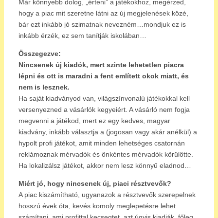
Már könnyebb dolog, „érteni” a játékokhoz, megérzed,
hogy a piac mit szeretne látni az új megjelenések közé,
bár ezt inkább jó szimatnak nevezném…mondjuk ez is
inkább érzék, ez sem tanítják iskolában…
Összegezve:
Nincsenek új kiadók, mert szinte lehetetlen piacra
lépni és ott is maradni a fent említett okok miatt, és
nem is lesznek.
Ha saját kiadványod van, világszínvonalú játékokkal kell
versenyezned a vásárlók kegyeiért. A vásárló nem fogja
megvenni a játékod, mert ez egy kedves, magyar
kiadvány, inkább választja a (jogosan vagy akár anélkül) a
hypolt profi játékot, amit minden lehetséges csatornán
reklámoznak mérvadók és önkéntes mérvadók körülötte.
Ha lokalizálsz játékot, akkor nem lesz könnyű eladnod…
Miért jó, hogy nincsenek új, piaci résztvevők?
A piac kiszámítható, ugyanazok a résztvevők szerepelnek
hosszú évek óta, kevés komoly meglepetésre lehet
számítani, ami profittal kecsegtet, azt úgyis kiadják, főleg,