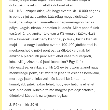
dobozokon évekig, mielőtt kidobnád őket.
04
– KS – szuper ötlet, kár, hogy évente kb 10.000 cégnek
is pont ez jut az eszébe. Látszólag megvalósíthatónak
tűnik, de valójában ismeretlenül nagyon-nagyon nehéz
pálya, vagyis inkább lehetetlen küldetés. Miért pont tőlünk
vásárolnának, amikor tele van a KS vérprofi játékokkal?
05
– Ismerek valakit egy kiadónál, jó fejek, biztos kiadják
majd… – a nagy kiadókat évente 100-400 játékötlettel is
megkereshetik, miért pont ezt az ötletet karolnák fel,
amikor a piacról 30 perc alatt lehet vásárolni vérprofi,
kész, világszínvonalú játéklicenceket? Egy játék
kifejlesztése, grafika, stb. kb 1-2 év és bizonytalanul nagy
mennyiségű pénz, ezt szinte teljesen felesleges bevállalni,
mert egy játékot lokalizálni és kiadni kb 1 nap, ha
komolyabb játék, akkor lehet, hogy egy hétig is el lehet
vele bíbelődni. Nincs értelme magyar játékfejlesztőkkel,
ötletekkel küzdeni, ez teljesen logikus.
2. Pénz – kb 20 %