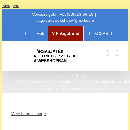
Kihagyás
Vevőszolgálat: +36(30)313-55-16
|
vagabundwebshop@gmail.com
Fiók
VIP Vagabund
KOSÁR
TÁRSASJÁTÉK
KÜLÖNLEGESSÉGEK
A WEBSHOPBAN
Főoldal
BLOG
#002 Dübörög a társasjátékos piac, az egekben az eladások, no, de 
vannak és miért nincsenek új kiadók?
View Larger Image