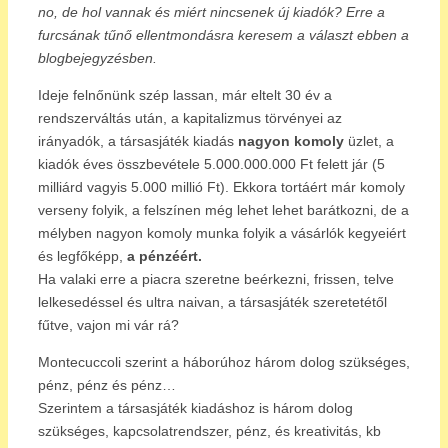
no, de hol vannak és miért nincsenek új kiadók? Erre a
furcsának tűnő ellentmondásra keresem a választ ebben a
blogbejegyzésben.
Ideje felnőnünk szép lassan, már eltelt 30 év a
rendszerváltás után, a kapitalizmus törvényei az
irányadók, a társasjáték kiadás
nagyon komoly
üzlet, a
kiadók éves összbevétele 5.000.000.000 Ft felett jár (5
milliárd vagyis 5.000 millió Ft). Ekkora tortáért már komoly
verseny folyik, a felszínen még lehet lehet barátkozni, de a
mélyben nagyon komoly munka folyik a vásárlók kegyeiért
és legfőképp,
a pénzéért.
Ha valaki erre a piacra szeretne beérkezni, frissen, telve
lelkesedéssel és ultra naivan, a társasjáték szeretetétől
fűtve, vajon mi vár rá?
Montecuccoli szerint a háborúhoz három dolog szükséges,
pénz, pénz és pénz…
Szerintem a társasjáték kiadáshoz is három dolog
szükséges, kapcsolatrendszer, pénz, és kreativitás, kb