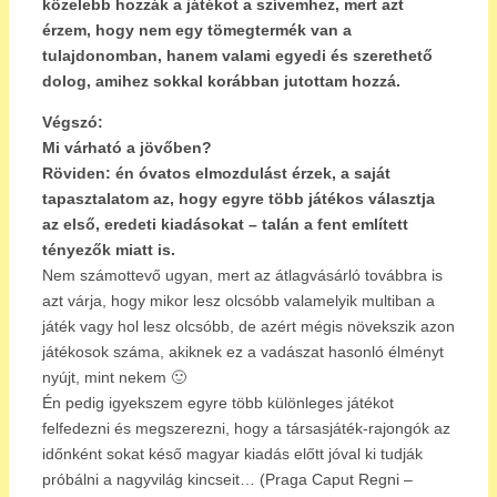
közelebb hozzák a játékot a szívemhez, mert azt
érzem, hogy nem egy tömegtermék van a
tulajdonomban, hanem valami egyedi és szerethető
dolog, amihez sokkal korábban jutottam hozzá.
Végszó:
Mi várható a jövőben?
Röviden:
én óvatos elmozdulást érzek, a saját
tapasztalatom az, hogy egyre több játékos választja
az első, eredeti kiadásokat – talán a fent említett
tényezők miatt is.
Nem számottevő ugyan, mert az átlagvásárló továbbra is
azt várja, hogy mikor lesz olcsóbb valamelyik multiban a
játék vagy hol lesz olcsóbb, de azért mégis növekszik azon
játékosok száma, akiknek ez a vadászat hasonló élményt
nyújt, mint nekem 🙂
Én pedig igyekszem egyre több különleges játékot
felfedezni és megszerezni, hogy a társasjáték-rajongók az
időnként sokat késő magyar kiadás előtt jóval ki tudják
próbálni a nagyvilág kincseit… (Praga Caput Regni –