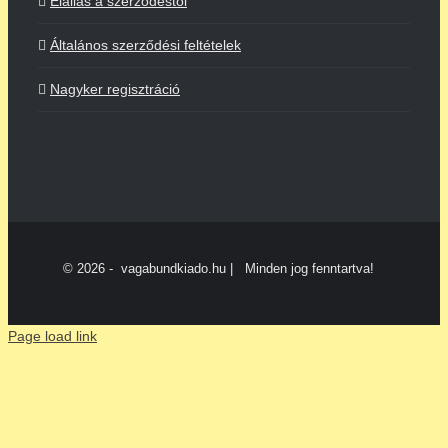
Elállás a szerződéstől
Általános szerződési feltételek
Nagyker regisztráció
©
2026 - vagabundkiado.hu | Minden jog fenntartva!
Page load link