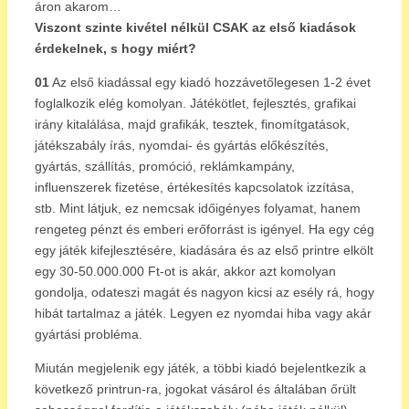
áron akarom…
Viszont szinte kivétel nélkül CSAK az első kiadások
érdekelnek, s hogy miért?
01
Az első kiadással egy kiadó hozzávetőlegesen 1-2 évet
foglalkozik elég komolyan. Játékötlet, fejlesztés, grafikai
irány kitalálása, majd grafikák, tesztek, finomítgatások,
játékszabály írás, nyomdai- és gyártás előkészítés,
gyártás, szállítás, promóció, reklámkampány,
influenszerek fizetése, értékesítés kapcsolatok izzítása,
stb. Mint látjuk, ez nemcsak időigényes folyamat, hanem
rengeteg pénzt és emberi erőforrást is igényel. Ha egy cég
egy játék kifejlesztésére, kiadására és az első printre elkölt
egy 30-50.000.000 Ft-ot is akár, akkor azt komolyan
gondolja, odateszi magát és nagyon kicsi az esély rá, hogy
hibát tartalmaz a játék. Legyen ez nyomdai hiba vagy akár
gyártási probléma.
Miután megjelenik egy játék, a többi kiadó bejelentkezik a
következő printrun-ra, jogokat vásárol és általában őrült