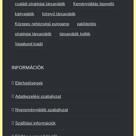
családi stratégiai társasjáték
Keménytáblás leporelló
kártyajáték
könnyű társasjáték
Közepes nehézségű eurogame
pakliépítés
stratégiai társasjáték
társasjáték kellék
Vagabund kiadó
INFORMÁCIÓK
Elérhetőségek
Adatkezelési szabályzat
Nyereményjáték szabályzat
Szállítási információk