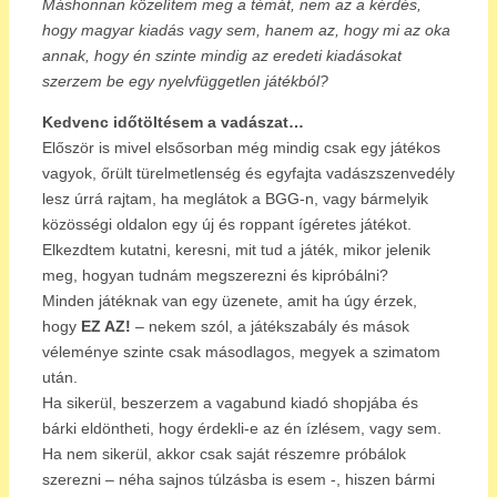
Máshonnan közelítem meg a témát, nem az a kérdés,
hogy magyar kiadás vagy sem, hanem az, hogy mi az oka
annak, hogy én szinte mindig az eredeti kiadásokat
szerzem be egy nyelvfüggetlen játékból?
Kedvenc időtöltésem a vadászat…
Először is mivel elsősorban még mindig csak egy játékos
vagyok, őrült türelmetlenség és egyfajta vadászszenvedély
lesz úrrá rajtam, ha meglátok a BGG-n, vagy bármelyik
közösségi oldalon egy új és roppant ígéretes játékot.
Elkezdtem kutatni, keresni, mit tud a játék, mikor jelenik
meg, hogyan tudnám megszerezni és kipróbálni?
Minden játéknak van egy üzenete, amit ha úgy érzek,
hogy
EZ AZ!
– nekem szól, a játékszabály és mások
véleménye szinte csak másodlagos, megyek a szimatom
után.
Ha sikerül, beszerzem a vagabund kiadó shopjába és
bárki eldöntheti, hogy érdekli-e az én ízlésem, vagy sem.
Ha nem sikerül, akkor csak saját részemre próbálok
szerezni – néha sajnos túlzásba is esem -, hiszen bármi