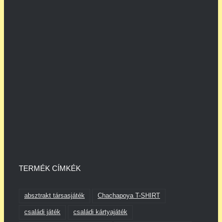
TERMÉK CÍMKÉK
absztrakt társasjáték
Chachapoya T-SHIRT
családi játék
családi kártyajáték