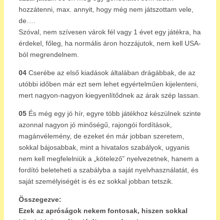
hozzátenni, max. annyit, hogy még nem játszottam vele,
de….
Szóval, nem szívesen várok fél vagy 1 évet egy játékra, ha
érdekel, főleg, ha normális áron hozzájutok, nem kell USA-
ból megrendelnem.
04
Cserébe az első kiadások általában drágábbak, de az
utóbbi időben már ezt sem lehet egyértelműen kijelenteni,
mert nagyon-nagyon kiegyenlítődnek az árak szép lassan.
05
És még egy jó hír, egyre több játékhoz készülnek szinte
azonnal nagyon jó minőségű, rajongói fordítások,
magánvélemény, de ezeket én már jobban szeretem,
sokkal bájosabbak, mint a hivatalos szabályok, ugyanis
nem kell megfelelniük a „kötelező” nyelvezetnek, hanem a
fordító beleteheti a szabályba a saját nyelvhasználatát, és
saját személyiségét is és ez sokkal jobban tetszik.
Összegezve:
Ezek az apróságok nekem fontosak, hiszen sokkal