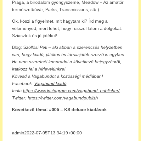
Prága, a birodalom gyöngyszeme, Meadow – Az amatőr
természetbúvár, Parks, Transmissions, stb.)
Ok, köszi a figyelmet, mit hagytam ki? Írd meg a
véleményed, mert lehet, hogy rosszul látom a dolgokat.
Sziasztok és jó játékot!
Blog: S
zöllősi Peti – aki abban a szerencsés helyzetben
van, hogy kiadó, játékos és társasjáték-szerző is egyben.
Ha nem szeretnél lemaradni a következő bejegyzésről,
iratkozz fel a hírlevelünkre!
Kövesd a Vagabundot a közösségi médiában!
Facebook:
Vagabund kiadó
Insta:
https://www.instagram.com/vagabund_publisher/
Twitter:
https://twitter.com/vagabundpublish
Következő téma: #005 – KS deluxe kiadások
admin
2022-07-05T13:34:19+00:00