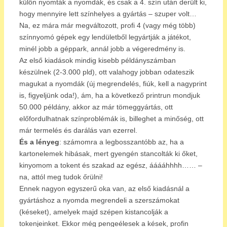
külön nyomták a nyomdák, és csak a 4. szín után derült ki,
hogy mennyire lett színhelyes a gyártás – szuper volt…
Na, ez mára már megváltozott, profi 4 (vagy még több)
színnyomó gépek egy lendületből legyártják a játékot,
minél jobb a géppark, annál jobb a végeredmény is.
Az első kiadások mindig kisebb példányszámban
készülnek (2-3.000 pld), ott valahogy jobban odateszik
magukat a nyomdák (új megrendelés, fiúk, kell a nagyprint
is, figyeljünk oda!), ám, ha a következő printrun mondjuk
50.000 példány, akkor az már tömeggyártás, ott
előfordulhatnak színproblémák is, billeghet a minőség, ott
már termelés és darálás van ezerrel.
És a lényeg
: számomra a legbosszantóbb az, ha a
kartonelemek hibásak, mert gyengén stancolták ki őket,
kinyomom a tokent és szakad az egész, ááááhhhh…… –
na, attól meg tudok őrülni!
Ennek nagyon egyszerű oka van, az első kiadásnál a
gyártáshoz a nyomda megrendeli a szerszámokat
(késeket), amelyek majd szépen kistancolják a
tokenjeinket. Ekkor még pengeélesek a kések, profin