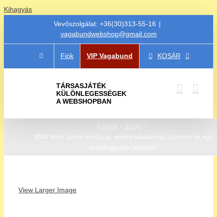
Kihagyás
Vevőszolgálat: +36(30)313-55-16
|
vagabundwebshop@gmail.com
Fiók
VIP Vagabund
KOSÁR
TÁRSASJÁTÉK
KÜLÖNLEGESSÉGEK
A WEBSHOPBAN
Főoldal
BLOG
#004 Miért szinte mindig az eredeti kiadásokat szerzem be egy
nyelvfüggetlen játékból?
View Larger Image