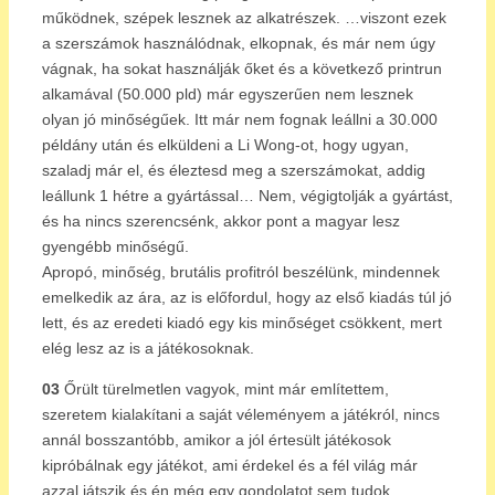
működnek, szépek lesznek az alkatrészek. …viszont ezek
a szerszámok használódnak, elkopnak, és már nem úgy
vágnak, ha sokat használják őket és a következő printrun
alkamával (50.000 pld) már egyszerűen nem lesznek
olyan jó minőségűek. Itt már nem fognak leállni a 30.000
példány után és elküldeni a Li Wong-ot, hogy ugyan,
szaladj már el, és éleztesd meg a szerszámokat, addig
leállunk 1 hétre a gyártással… Nem, végigtolják a gyártást,
és ha nincs szerencsénk, akkor pont a magyar lesz
gyengébb minőségű.
Apropó, minőség, brutális profitról beszélünk, mindennek
emelkedik az ára, az is előfordul, hogy az első kiadás túl jó
lett, és az eredeti kiadó egy kis minőséget csökkent, mert
elég lesz az is a játékosoknak.
03
Őrült türelmetlen vagyok, mint már említettem,
szeretem kialakítani a saját véleményem a játékról, nincs
annál bosszantóbb, amikor a jól értesült játékosok
kipróbálnak egy játékot, ami érdekel és a fél világ már
azzal játszik és én még egy gondolatot sem tudok