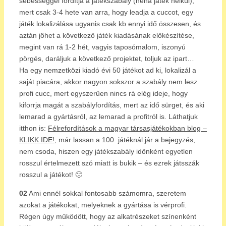
sebességgel fordítja a játékszabály (néha játék nélkül),
mert csak 3-4 hete van arra, hogy leadja a cuccot, egy
játék lokalizálása ugyanis csak kb ennyi idő összesen, és
aztán jöhet a következő játék kiadásának előkészítése,
megint van rá 1-2 hét, vagyis taposómalom, iszonyú
pörgés, daráljuk a következő projektet, toljuk az ipart…
Ha egy nemzetközi kiadó évi 50 játékot ad ki, lokalizál a
saját piacára, akkor nagyon sokszor a szabály nem lesz
profi cucc, mert egyszerűen nincs rá elég ideje, hogy
kiforrja magát a szabályfordítás, mert az idő sürget, és aki
lemarad a gyártásról, az lemarad a profitról is. Láthatjuk
itthon is:
Félrefordítások a magyar társasjátékokban blog –
KLIKK IDE!
, már lassan a 100. játéknál jár a bejegyzés,
nem csoda, hiszen egy játékszabály időnként egyetlen
rosszul értelmezett szó miatt is bukik – és ezrek játsszák
rosszul a játékot! 🙁
02
Ami ennél sokkal fontosabb számomra, szeretem
azokat a játékokat, melyeknek a gyártása is vérprofi.
Régen úgy működött, hogy az alkatrészeket színenként