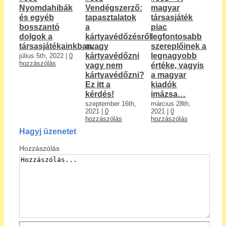
Nyomdahibák
Vendégszerző:
magyar
a
és egyéb
tapasztalatok
társasjáték
tá
bosszantó
a
piac
pi
dolgok a
kártyavédőzésről
legfontosabb
eg
társasjátékainkban…
avagy
szereplőinek a
el
kártyavédőzni
legnagyobb
de
július 5th, 2022
|
0
hozzászólás
vagy nem
értéke, vagyis
és
kártyavédőzni?
a magyar
ni
Ez itt a
kiadók
ki
kérdés!
imázsa…
má
20
szeptember 16th,
március 28th,
ho
2021
|
0
2021
|
0
hozzászólás
hozzászólás
Hagyj üzenetet
Hozzászólás