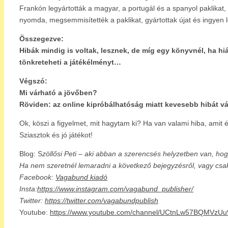
Frankón legyártották a magyar, a portugál és a spanyol paklikat, 
nyomda, megsemmisítették a paklikat, gyártottak újat és ingyen l
Összegezve:
Hibák mindig is voltak, lesznek, de míg egy könyvnél, ha hi
tönkreteheti a játékélményt…
Végszó:
Mi várható a jövőben?
Röviden:
az online kipróbálhatóság miatt kevesebb hibát v
Ok, köszi a figyelmet, mit hagytam ki? Ha van valami hiba, ami
Sziasztok és jó játékot!
Blog: S
zöllősi Peti – aki abban a szerencsés helyzetben van, hog
Ha nem szeretnél lemaradni a következő bejegyzésről, vagy csa
Facebook:
Vagabund kiadó
Insta:
https://www.instagram.com/vagabund_publisher/
Twitter:
https://twitter.com/vagabundpublish
Youtube:
https://www.youtube.com/channel/UCtnLw57BQMVz