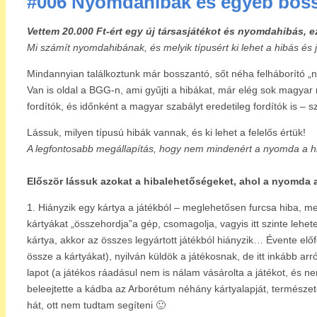
#006 Nyomdahibák és egyéb boss
Vettem 20.000 Ft-ért egy új társasjátékot és nyomdahibás, 
Mi számít nyomdahibának, és melyik típusért ki lehet a hibás és 
Mindannyian találkoztunk már bosszantó, sőt néha felháborító „n
Van is oldal a BGG-n, ami gyűjti a hibákat, már elég sok magyar 
fordítók, és időnként a magyar szabályt eredetileg fordítók is – 
Lássuk, milyen típusú hibák vannak, és ki lehet a felelős értük!
A legfontosabb megállapítás, hogy nem mindenért a nyomda a h
Először lássuk azokat a hibalehetőségeket, ahol a nyomda 
1. Hiányzik egy kártya a játékból – meglehetősen furcsa hiba, me
kártyákat „összehordja”a gép, csomagolja, vagyis itt szinte lehe
kártya, akkor az összes legyártott játékból hiányzik… Évente előf
össze a kártyákat), nyilván küldök a játékosnak, de itt inkább ar
lapot (a játékos ráadásul nem is nálam vásárolta a játékot, és n
beleejtette a kádba az Arborétum néhány kártyalapját, természetes
hát, ott nem tudtam segíteni 🙂