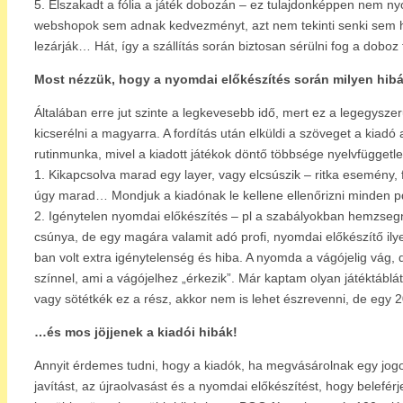
5. Elszakadt a fólia a játék dobozán – ez tulajdonképpen nem nyom
webshopok sem adnak kedvezményt, azt nem tekinti senki sem hi
lezárják… Hát, így a szállítás során biztosan sérülni fog a doboz f
Most nézzük, hogy a nyomdai előkészítés során milyen hibák
Általában erre jut szinte a legkevesebb idő, mert ez a legegyszer
kicserélni a magyarra. A fordítás után elküldi a szöveget a kiad
rutinmunka, mivel a kiadott játékok döntő többsége nyelvfüggetle
1. Kikapcsolva marad egy layer, vagy elcsúszik – ritka esemény, 
úgy marad… Mondjuk a kiadónak le kellene ellenőrizni minden pdf
2. Igénytelen nyomdai előkészítés – pl a szabályokban hemzsegnek
csúnya, de egy magára valamit adó profi, nyomdai előkészítő ilyen
ban volt extra igénytelenség és hiba. A nyomda a vágójelig vág, d
színnel, ami a vágójelhez „érkezik”. Már kaptam olyan játéktáblát,
vagy sötétkék ez a rész, akkor nem is lehet észrevenni, de egy 
…és mos jöjjenek a kiadói hibák!
Annyit érdemes tudni, hogy a kiadók, ha megvásárolnak egy jogot, 
javítást, az újraolvasást és a nyomdai előkészítést, hogy belefé