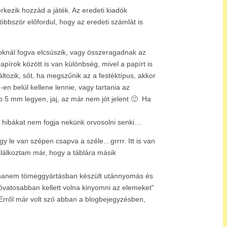
rkezik hozzád a játék. Az eredeti kiadók
többször előfordul, hogy az eredeti számlát is
 oknál fogva elcsúszik, vagy összeragadnak az
pírok között is van különbség, mivel a papírt is
ltozik, sőt, ha megszűnik az a festéktípus, akkor
en belül kellene lennie, vagy tartania az
 5 mm legyen, jaj, az már nem jót jelent 🙂 Ha
 a hibákat nem fogja nekünk orvosolni senki…
y le van szépen csapva a széle…grrrr. Itt is van
alálkoztam már, hogy a táblára másik
s, hanem tömeggyártásban készült utánnyomás és
„óvatosabban kellett volna kinyomni az elemeket”
Erről már volt szó abban a blogbejegyzésben,