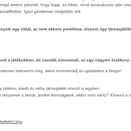
majd amikor jeleztük, hogy hopp, ez hibás, rövid tanácskozás után vissz
eszállították. Igazi gentleman megoldás volt.
ányzik egy oldal, az nem akkora probléma, viszont egy társasjátékn
árok a játékokban, de csodák nincsenek, ez egy nagyon érzékeny 
t érdemes belevenni még, akkor kommentelj és updatelem a blogot!
y játékos, kiadó és néha társasjáték-szerző is egyben.
k tetszenek a témát, amiket boncolgatok, akkor mire vársz?
Kövesd a 
Uu9d9W013Hg