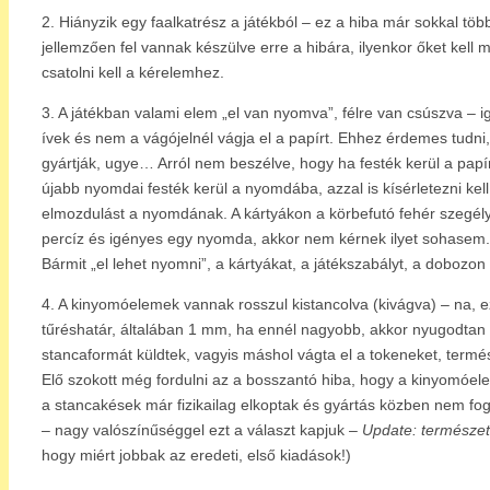
2. Hiányzik egy faalkatrész a játékból – ez a hiba már sokkal t
jellemzően fel vannak készülve erre a hibára, ilyenkor őket kell 
csatolni kell a kérelemhez.
3. A játékban valami elem „el van nyomva”, félre van csúszva –
ívek és nem a vágójelnél vágja el a papírt. Ehhez érdemes tudni,
gyártják, ugye… Arról nem beszélve, hogy ha festék kerül a papír
újabb nyomdai festék kerül a nyomdába, azzal is kísérletezni kel
elmozdulást a nyomdának. A kártyákon a körbefutó fehér szegély 
percíz és igényes egy nyomda, akkor nem kérnek ilyet sohasem.
Bármit „el lehet nyomni”, a kártyákat, a játékszabályt, a dobozo
4. A kinyomóelemek vannak rosszul kistancolva (kivágva) – na, e
tűréshatár, általában 1 mm, ha ennél nagyobb, akkor nyugodtan ír
stancaformát küldtek, vagyis máshol vágta el a tokeneket, termé
Elő szokott még fordulni az a bosszantó hiba, hogy a kinyomóe
a stancakések már fizikailag elkoptak és gyártás közben nem fogj
– nagy valószínűséggel ezt a választ kapjuk –
Update: természe
hogy miért jobbak az eredeti, első kiadások!)