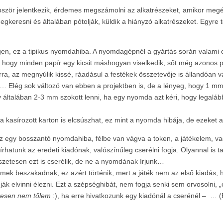
öbbször jelentkezik, érdemes megszámolni az alkatrészeket, amikor megé
megkeresni és általában pótolják, küldik a hiányzó alkatrészeket. Egyre 
 igen, ez a tipikus nyomdahiba. A nyomdagépnél a gyártás során valami
 hogy minden papír egy kicsit máshogyan viselkedik, sőt még azonos pa
ra, az megnyúlik kissé, ráadásul a festékek összetevője is állandóan vá
l… Elég sok változó van ebben a projektben is, de a lényeg, hogy 1 mm-
általában 2-3 mm szokott lenni, ha egy nyomda azt kéri, hogy legalább
n a kasírozott karton is elcsúszhat, ez mint a nyomda hibája, de ezeket
z egy bosszantó nyomdahiba, félbe van vágva a token, a játékelem, vag
hatunk az eredeti kiadónak, valószínűleg cserélni fogja. Olyannal is t
szetesen ezt is cserélik, de ne a nyomdának írjunk…
lemek beszakadnak, ez azért történik, mert a játék nem az első kiadá
ák elvinni élezni. Ezt a szépséghibát, nem fogja senki sem orvosolni, 
tesen nem tőlem
:), ha erre hivatkozunk egy kiadónál a cserénél – … (