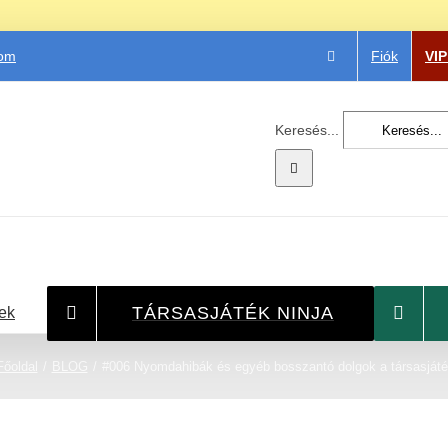
Fiók
VI
com
Keresés...
TÁRSASJÁTÉK NINJA
ek
Főoldal
BLOG
#006 Nyomdahibák és egyéb bosszantó dolgok a társasjá