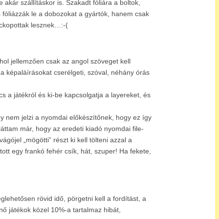
kár szállításkor is. Szakadt fóliára a boltok,
fóliázzák le a dobozokat a gyártók, hanem csak
olckopottak lesznek…:-(
ahol jellemzően csak az angol szöveget kell
 a képaláírásokat cserélgeti, szóval, néhány órás
 a játékról és ki-be kapcsolgatja a layereket, és
gy nem jelzi a nyomdai előkészítőnek, hogy ez így
láttam már, hogy az eredeti kiadó nyomdai file-
ójel „mögötti” részt ki kell tölteni azzal a
ott egy frankó fehér csík, hát, szuper! Ha fekete,
ehetősen rövid idő, pörgetni kell a fordítást, a
enő játékok közel 10%-a tartalmaz hibát,