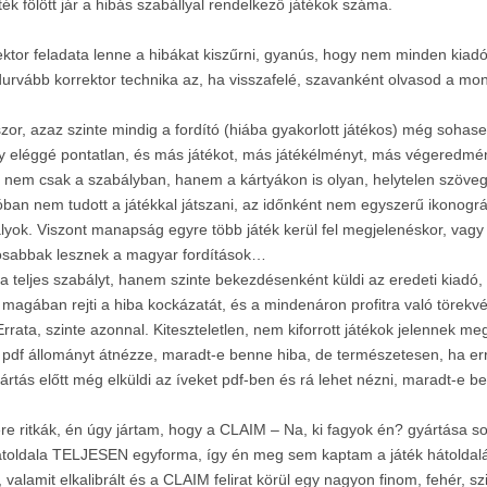
k fölött jár a hibás szabállyal rendelkező játékok száma.
rektor feladata lenne a hibákat kiszűrni, gyanús, hogy nem minden kiadó 
legdurvább korrektor technika az, ha visszafelé, szavanként olvasod a 
or, azaz szinte mindig a fordító (hiába gyakorlott játékos) még sohasem 
ny eléggé pontatlan, és más játékot, más játékélményt, más végeredmé
ák, nem csak a szabályban, hanem a kártyákon is olyan, helytelen szöv
óban nem tudott a játékkal játszani, az időnként nem egyszerű ikonográf
k. Viszont manapság egyre több játék kerül fel megjelenéskor, vagy aká
ontosabbak lesznek a magyar fordítások…
a teljes szabályt, hanem szinte bekezdésenként küldi az eredeti kiadó,
gában rejti a hiba kockázatát, és a mindenáron profitra való törekvé
Errata, szinte azonnal. Kiteszteletlen, nem kiforrott játékok jelennek m
 pdf állományt átnézze, maradt-e benne hiba, de természetesen, ha err
rtás előtt még elküldi az íveket pdf-ben és rá lehet nézni, maradt-e 
ére ritkák, én úgy jártam, hogy a CLAIM – Na, ki fagyok én? gyártása so
átoldala TELJESEN egyforma, így én meg sem kaptam a játék hátoldalát,
, valamit elkalibrált és a CLAIM felirat körül egy nagyon finom, fehér,