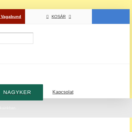
P Vagabund
KOSÁR
NAGYKER
Kapcsolat
tékainkban…