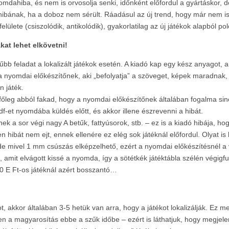
dahiba, és nem is orvosolja senki, időnként előfordul a gyártáskor, de a
bának, ha a doboz nem sérült. Ráadásul az új trend, hogy már nem is 
elülete (csiszolódik, antikolódik), gyakorlatilag az új játékok alapból p
at lehet elkövetni!
űbb feladat a lokalizált játékok esetén. A kiadó kap egy kész anyagot, 
ó a nyomdai előkészítőnek, aki „befolyatja” a szöveget, képek maradnak,
n játék.
főleg abból fakad, hogy a nyomdai előkészítőnek általában fogalma sincs
-et nyomdába küldés előtt, és akkor illene észrevenni a hibát.
 a sor végi nagy A betűk, fattyúsorok, stb. – ez is a kiadó hibája, ho
 hibát nem ejt, ennek ellenére ez elég sok játéknál előfordul. Olyat is 
e mivel 1 mm csúszás elképzelhető, ezért a nyomdai előkészítésnél a vág
 amit elvágott kissé a nyomda, így a sötétkék játéktábla szélén végigfut
20 E Ft-os játéknál azért bosszantó…
akkor általában 3-5 hetük van arra, hogy a játékot lokalizálják. Ez megl
rjen a magyarosítás ebbe a szűk időbe – ezért is láthatjuk, hogy megjel