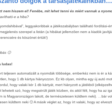
zantó dolgok a társasjátékainkban
ezt nem hiszem el! Fenébe, mit lehet tenni és miért vannak a nyo
javítható-e a hiba?
yomdahibával”, leggyakoribbak a játékszabályban található fordítási-é
megjelenés szerepel a listán (a hibákat jellemzően nem a kiadók javítjá
szerencsére és köszönet értük!)
ibás 🙂
a ludas!
rt teljesen automatizált a nyomdák többsége, emberkéz nem is ér a kárt
tetlen, hogy 1 db kártya hiányozzon. Ez kb olyan, mintha egy új autó mo
ordul, hogy valaki kér 1 db kártyát, mert hiányzott a játékból (elképze
ról lehetett szó, hogy megsérült játék közben, és attól félt, hogy ha az
em is Magyarországon lakott, de természetesen küldtem neki). …bár volt
en küldtem neki 🙂 A másik véglet az, hogy írt valaki, hogy az elveszte