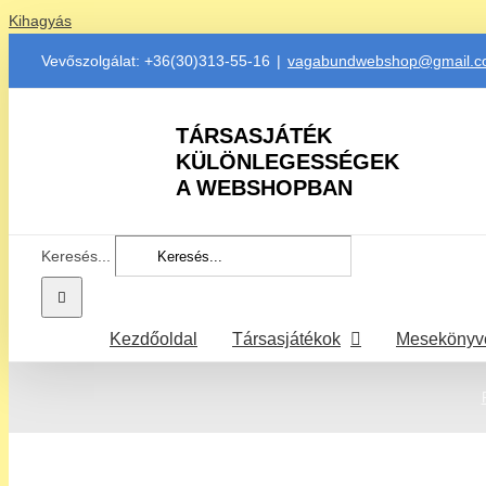
Kihagyás
Vevőszolgálat: +36(30)313-55-16
|
vagabundwebshop@gmail.
TÁRSASJÁTÉK
KÜLÖNLEGESSÉGEK
A WEBSHOPBAN
Keresés...
Kezdőoldal
Társasjátékok
Mesekönyv