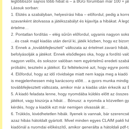
legtöbbször sajnos több hibát is – a BGG fórumban már 100 + játé
Lássuk sorban:
1. Elütés a szabályban, helyesírási hiba – előfordul, pedig a kor
szavanként átolvassa a játékszabályt és kijavítja a hibákat. A 
értelme…
2. Pontatlan fordítás – elég sűrűn előfordul, ugyanis nagyon soksz
…és csak majd kiadás után derül ki, játék közben, hogy ez bizo
3. Ennek a „továbbfejlesztett” változata az értelmet zavaró hib
befolyásolják a játékot. Ennek elsődleges oka, hogy a fordító val
nagyon velős, és sokszor valóban nem egyértelmű eredeti szabályo
próbálni, tesztelni a játékot. Ez feltételezné azt, hogy egyre p
4. Előfordul, hogy az idő rövidsége miatt nem kapja meg a kiadó 
is megjelenhessen még karácsony előtt… a gyors munka mindig ma
továbbfejlesztett változata, amikor már a kiadás után érkezik az 
5. A kiadó feladata lenne, hogy nyomdába küldés előtt az összes
játékot, vagy kiszúrja a hibát… Bónusz: a nyomda a közvetlen gyá
kérdés, hogy a kiadók ezt már nemigen olvassák át…
6. Trükkös, kivédhetetlen hibák. Ilyenek is vannak, bár szerencs
azaz hibás hátoldalt gyártott. Mivel minden egyes CLAIM pakli h
kiadónál a nyomdai előkészítő, amikor generálta a hátoldali pdf-t