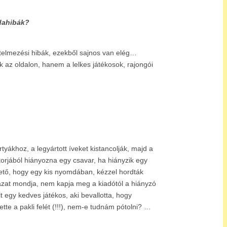
…
mdahibák?
rtelmezési hibák, ezekből sajnos van elég…
k az oldalon, hanem a lelkes játékosok, rajongói
yákhoz, a legyártott íveket kistancolják, majd a
torjából hiányozna egy csavar, ha hiányzik egy
lhető, hogy egy kis nyomdában, kézzel hordták
 igazat mondja, nem kapja meg a kiadótól a hiányzó
 egy kedves játékos, aki bevallotta, hogy
tte a pakli felét (!!!), nem-e tudnám pótolni? …