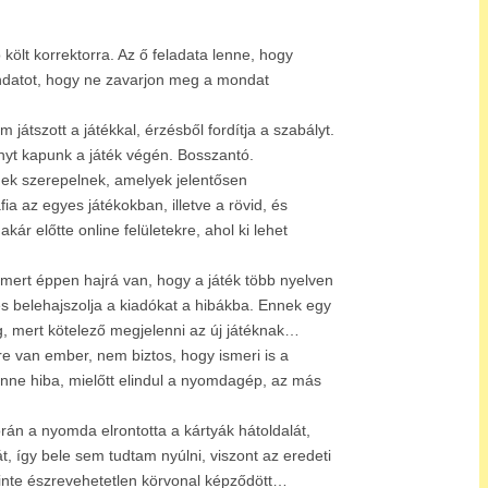
költ korrektorra. Az ő feladata lenne, hogy
mondatot, hogy ne zavarjon meg a mondat
játszott a játékkal, érzésből fordítja a szabályt.
nyt kapunk a játék végén. Bosszantó.
egek szerepelnek, amelyek jelentősen
ia az egyes játékokban, illetve a rövid, és
r előtte online felületekre, ahol ki lehet
 mert éppen hajrá van, hogy a játék több nyelven
s belehajszolja a kiadókat a hibákba. Ennek egy
eg, mert kötelező megjelenni az új játéknak…
e van ember, nem biztos, hogy ismeri is a
benne hiba, mielőtt elindul a nyomdagép, az más
rán a nyomda elrontotta a kártyák hátoldalát,
 így bele sem tudtam nyúlni, viszont az eredeti
 szinte észrevehetetlen körvonal képződött…