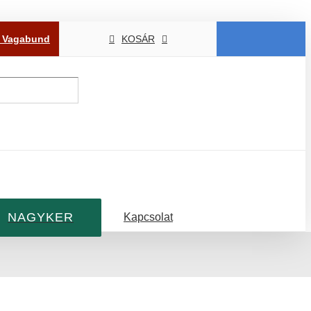
P Vagabund
KOSÁR
NAGYKER
Kapcsolat