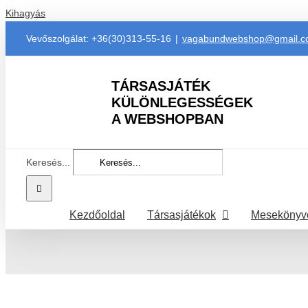
Kihagyás
Vevőszolgálat: +36(30)313-55-16
|
vagabundwebshop@gmail.
TÁRSASJÁTÉK
KÜLÖNLEGESSÉGEK
A WEBSHOPBAN
Keresés...
Kezdőoldal
Társasjátékok
Mesekönyv