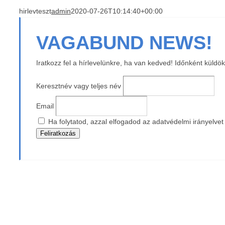
hirlevteszt
admin
2020-07-26T10:14:40+00:00
VAGABUND NEWS!
Iratkozz fel a hírlevelünkre, ha van kedved! Időnként küldö
Keresztnév vagy teljes név
Email
Ha folytatod, azzal elfogadod az adatvédelmi irányelvet