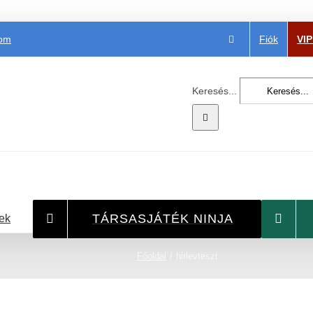
Fiók
VI
com
Keresés...
TÁRSASJÁTÉK NINJA
ek
Főoldal
hirlevteszt