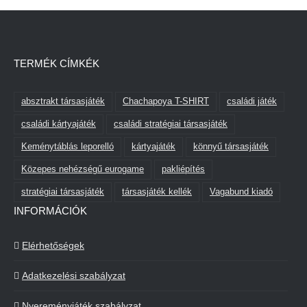
TERMÉK CÍMKÉK
absztrakt társasjáték
Chachapoya T-SHIRT
családi játék
családi kártyajáték
családi stratégiai társasjáték
Keménytáblás leporelló
kártyajáték
könnyű társasjáték
Közepes nehézségű eurogame
pakliépítés
stratégiai társasjáték
társasjáték kellék
Vagabund kiadó
INFORMÁCIÓK
Elérhetőségek
Adatkezelési szabályzat
Nyereményjáték szabályzat