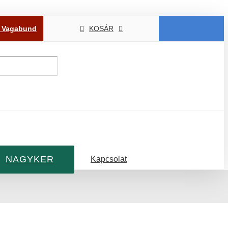
P Vagabund
KOSÁR
NAGYKER
Kapcsolat