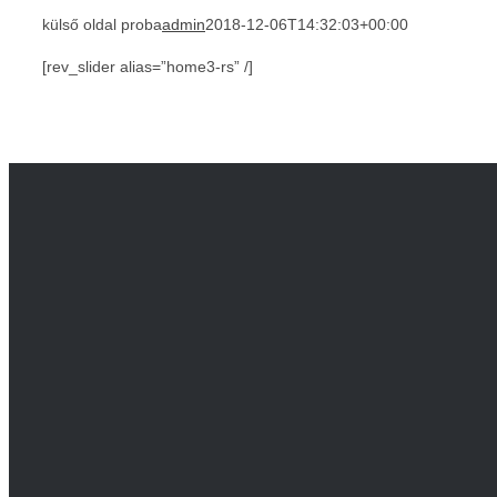
külső oldal proba
admin
2018-12-06T14:32:03+00:00
[rev_slider alias=”home3-rs” /]