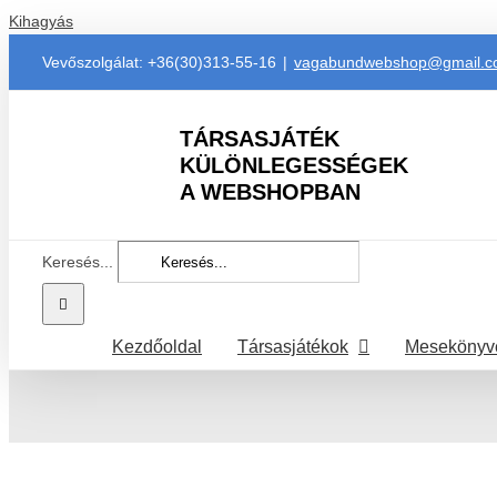
Kihagyás
Vevőszolgálat: +36(30)313-55-16
|
vagabundwebshop@gmail.
TÁRSASJÁTÉK
KÜLÖNLEGESSÉGEK
A WEBSHOPBAN
Keresés...
Kezdőoldal
Társasjátékok
Mesekönyv