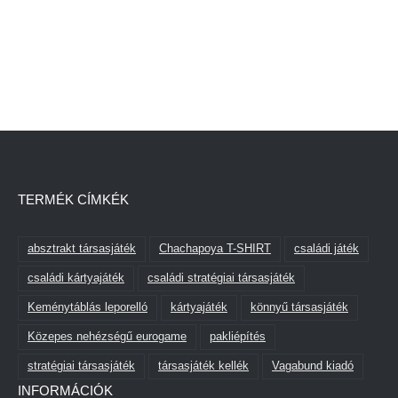
TERMÉK CÍMKÉK
absztrakt társasjáték
Chachapoya T-SHIRT
családi játék
családi kártyajáték
családi stratégiai társasjáték
Keménytáblás leporelló
kártyajáték
könnyű társasjáték
Közepes nehézségű eurogame
pakliépítés
stratégiai társasjáték
társasjáték kellék
Vagabund kiadó
INFORMÁCIÓK