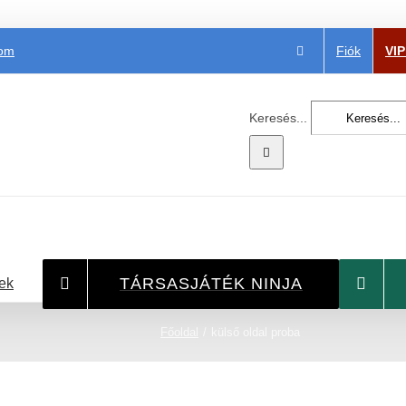
Fiók
VI
com
Keresés...
TÁRSASJÁTÉK NINJA
ek
Főoldal
külső oldal proba