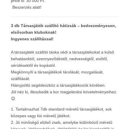
price is: 30 000 Ft.
Beszerzés alatt!
3 db Társasjáték szállító hátizsák – kedvezményesen,
elsősorban kluboknak!
I
ngyenes szállítással!
A társasjáték szállító táska védi a társasjátékokat a külső
behatásoktól, szennyeződéstől, nedvességtől, esőtől,
sérülésektől és kopástól.
Megkönnyíti a társasjátékok tárolását, mozgatását,
szállítását.
Hiánypótló segédeszköz a társasjátékozók körében.
Jól néz ki, illeszkedik a kor megjelenési követelményeihez.
😉
1. Tartalmazhat 7db standard méretű társasjátékot, sok
közepes vagy kis méretű játékot.
2. Jó minőségű elülső zseb, amelybe különböző méretű
könyvek, játékszabályok, játéktáblák és kis kiegészítők is