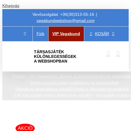
Kihagyás
Vevőszolgálat: +36(30)313-55-16
|
vagabundwebshop@gmail.com
Fiók
VIP Vagabund
KOSÁR
TÁRSASJÁTÉK
KÜLÖNLEGESSÉGEK
A WEBSHOPBAN
Főoldal
VIP Vagabund
Jó Játékok Jó Áron!
NINJA Akciós társasjáték
Gémer cuccok
Családi vonal
Kártya- és kockajátékok
Promók és társasjátékos extrák
EGYedül is játszható társasjátékok
3 db Társasjáték szállító táska (csak nálunk!) – Társasjáték klubokn
AKCIÓ