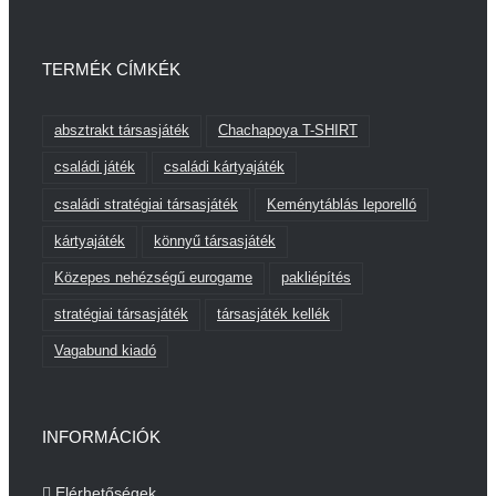
TERMÉK CÍMKÉK
absztrakt társasjáték
Chachapoya T-SHIRT
családi játék
családi kártyajáték
családi stratégiai társasjáték
Keménytáblás leporelló
kártyajáték
könnyű társasjáték
Közepes nehézségű eurogame
pakliépítés
stratégiai társasjáték
társasjáték kellék
Vagabund kiadó
INFORMÁCIÓK
Elérhetőségek