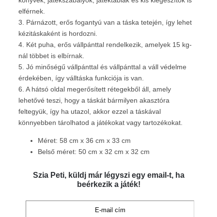
elférnek.
3. Párnázott, erős fogantyú van a táska tetején, így lehet
kézitáskaként is hordozni.
4. Két puha, erős vállpánttal rendelkezik, amelyek 15 kg-
nál többet is elbírnak.
5. Jó minőségű vállpánttal és vállpánttal a váll védelme
érdekében, így válltáska funkciója is van.
6. A hátsó oldal megerősített rétegekből áll, amely
lehetővé teszi, hogy a táskát bármilyen akasztóra
feltegyük, így ha utazol, akkor ezzel a táskával
könnyebben tárolhatod a játékokat vagy tartozékokat.
Méret: 58 cm x 36 cm x 33 cm
Belső méret: 50 cm x 32 cm x 32 cm
Szia Peti, küldj már légyszi egy email-t, ha
beérkezik a játék!