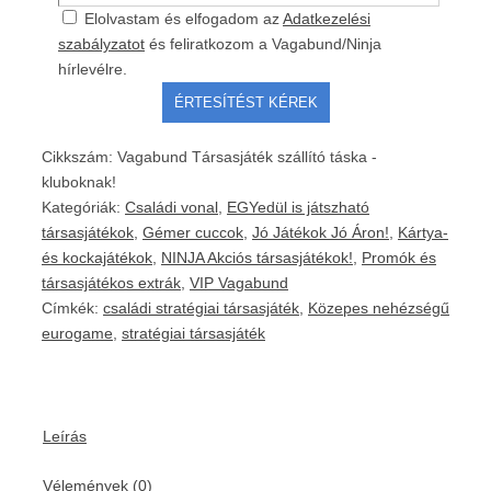
Elolvastam és elfogadom az
Adatkezelési
szabályzatot
és feliratkozom a Vagabund/Ninja
hírlevélre.
Cikkszám:
Vagabund Társasjáték szállító táska -
kluboknak!
Kategóriák:
Családi vonal
,
EGYedül is játszható
társasjátékok
,
Gémer cuccok
,
Jó Játékok Jó Áron!
,
Kártya-
és kockajátékok
,
NINJA Akciós társasjátékok!
,
Promók és
társasjátékos extrák
,
VIP Vagabund
Címkék:
családi stratégiai társasjáték
,
Közepes nehézségű
eurogame
,
stratégiai társasjáték
Leírás
Vélemények (0)