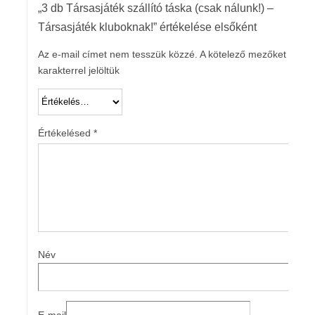
„3 db Társasjáték szállító táska (csak nálunk!) –
Társasjáték kluboknak!” értékelése elsőként
Az e-mail címet nem tesszük közzé.
A kötelező mezőket
*
karakterrel jelöltük
Értékelésed
*
Név
E-mail