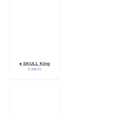
KOSÁRBA TESZEM
/
RÉSZLETEK
♠️ SKULL King
5 990
Ft