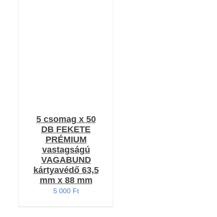
KOSÁRBA TESZEM
/
RÉSZLETEK
5 csomag x 50
DB FEKETE
PRÉMIUM
vastagságú
VAGABUND
kártyavédő 63,5
mm x 88 mm
5 000
Ft