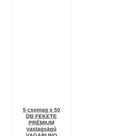
KOSÁRBA TESZEM
/
RÉSZLETEK
5 csomag x 50
DB FEKETE
PRÉMIUM
vastagságú
VAGABUND