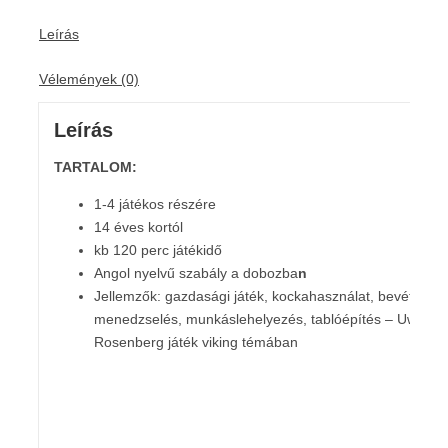
Leírás
Vélemények (0)
Leírás
TARTALOM:
1-4 játékos részére
14 éves kortól
kb 120 perc játékidő
Angol nyelvű szabály a dobozba
n
Jellemzők: gazdasági játék, kockahasználat, bevétel
menedzselés, munkáslehelyezés, tablóépítés – Uwe
Rosenberg játék viking témában