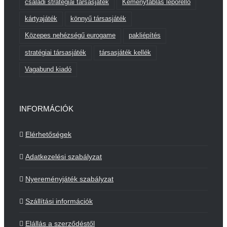
családi stratégiai társasjáték
Keménytáblás leporelló
kártyajáték
könnyű társasjáték
Közepes nehézségű eurogame
pakliépítés
stratégiai társasjáték
társasjáték kellék
Vagabund kiadó
INFORMÁCIÓK
Elérhetőségek
Adatkezelési szabályzat
Nyereményjáték szabályzat
Szállítási információk
Elállás a szerződéstől