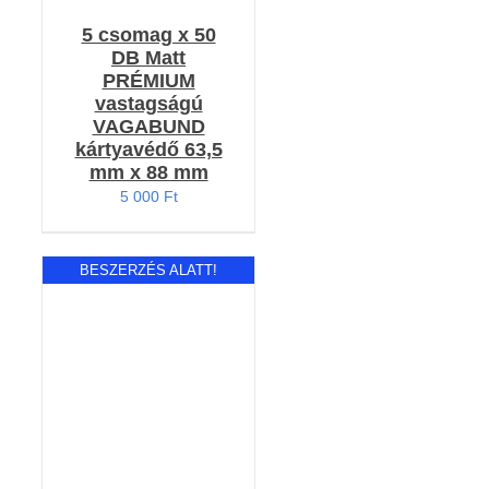
5 csomag x 50
DB Matt
PRÉMIUM
vastagságú
VAGABUND
kártyavédő 63,5
mm x 88 mm
5 000
Ft
BESZERZÉS ALATT!
RÉSZLETEK