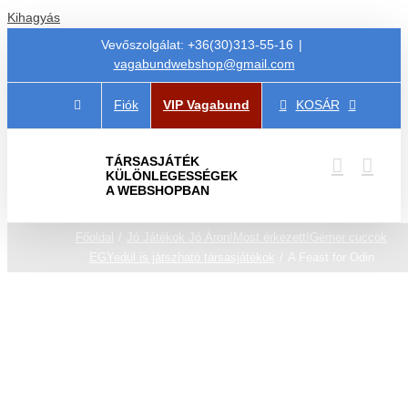
Kihagyás
Vevőszolgálat: +36(30)313-55-16
|
vagabundwebshop@gmail.com
Fiók
VIP Vagabund
KOSÁR
TÁRSASJÁTÉK
KÜLÖNLEGESSÉGEK
A WEBSHOPBAN
Főoldal
Jó Játékok Jó Áron!
Most érkezett!
Gémer cuccok
EGYedül is játszható társasjátékok
A Feast for Odin