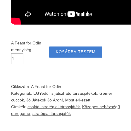
A Feast for Odin
mennyiség
KOSÁRBA TESZEM
Cikkszám:
A Feast for Odin
Kategóriák:
EGYedül is játszható társasjátékok
,
Gémer
cuccok
,
Jó Játékok Jó Áron!
,
Most érkezett!
Címkék:
családi stratégiai társasjáték
,
Közepes nehézségű
eurogame
,
stratégiai társasjáték