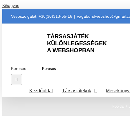
Kihagyás
Vevőszolgálat: +36(30)313-55-16
|
vagabundwebshop@gmail.
TÁRSASJÁTÉK
KÜLÖNLEGESSÉGEK
A WEBSHOPBAN
Keresés...
Kezdőoldal
Társasjátékok
Mesekönyv
Főoldal