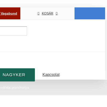
P Vagabund
KOSÁR
NAGYKER
Kapcsolat
vállalat promókártya