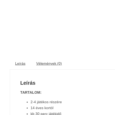
Leírás
Vélemények (0)
Leírás
TARTALOM:
2-4 játékos részére
14 éves kortól
kb 30 perc játékidő