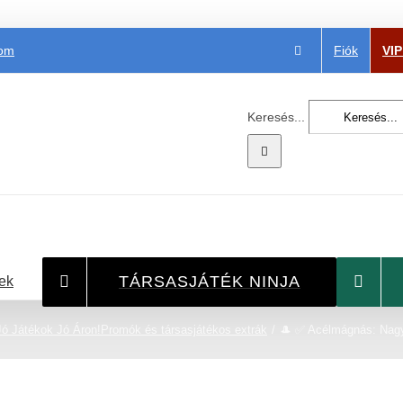
Fiók
VI
com
Keresés...
TÁRSASJÁTÉK NINJA
ek
Jó Játékok Jó Áron!
Promók és társasjátékos extrák
🎩 ✅ Acélmágnás: Nagy