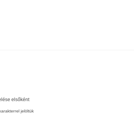
elése elsőként
arakterrel jelöltük