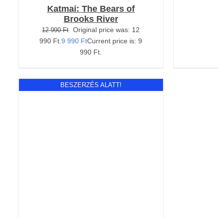
Katmai: The Bears of
Brooks River
Original price was: 12
12 990
Ft
990 Ft.
9 990
Ft
Current price is: 9
990 Ft.
BESZERZÉS ALATT!
RÉSZLETEK