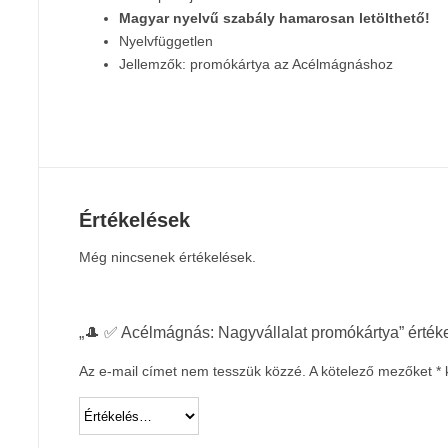
Magyar nyelvű szabály hamarosan letölthető!
Nyelvfüggetlen
Jellemzők: promókártya az Acélmágnáshoz
Értékelések
Még nincsenek értékelések.
„🎩 ✅ Acélmágnás: Nagyvállalat promókártya” érték
Az e-mail címet nem tesszük közzé.
A kötelező mezőket
*
k