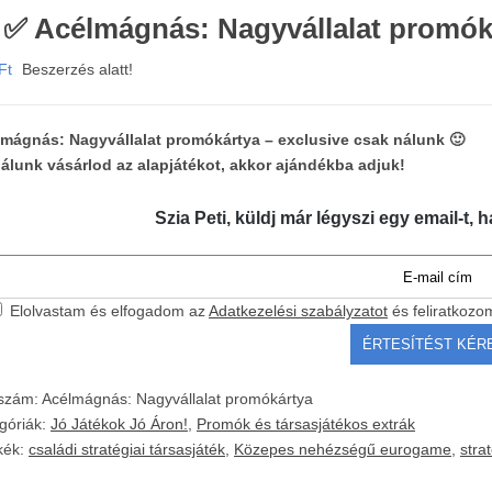
 ✅ Acélmágnás: Nagyvállalat promók
Ft
Beszerzés alatt!
mágnás: Nagyvállalat promókártya – exclusive csak nálunk 🙂
álunk vásárlod az alapjátékot, akkor ajándékba adjuk!
Szia Peti, küldj már légyszi egy email-t, h
Elolvastam és elfogadom az
Adatkezelési szabályzatot
és feliratkozo
kszám:
Acélmágnás: Nagyvállalat promókártya
góriák:
Jó Játékok Jó Áron!
,
Promók és társasjátékos extrák
kék:
családi stratégiai társasjáték
,
Közepes nehézségű eurogame
,
stra