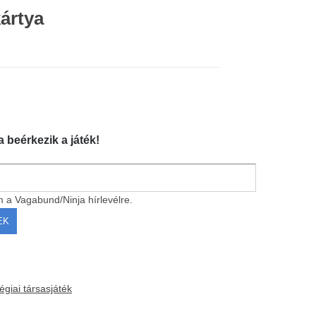
ártya
a beérkezik a játék!
m a Vagabund/Ninja hírlevélre.
tégiai társasjáték