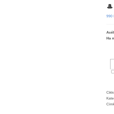
🎩
990
Acél
Ha n
Cik
Kate
Cím