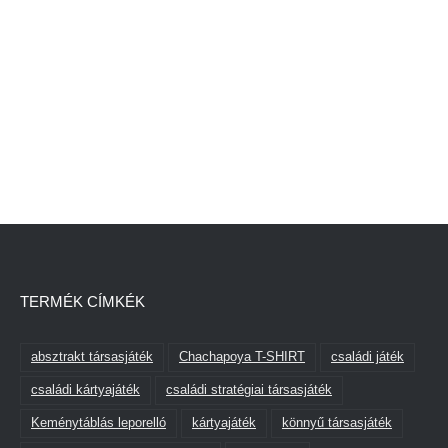
TERMÉK CÍMKÉK
absztrakt társasjáték
Chachapoya T-SHIRT
családi játék
családi kártyajáték
családi stratégiai társasjáték
Keménytáblás leporelló
kártyajáték
könnyű társasjáték