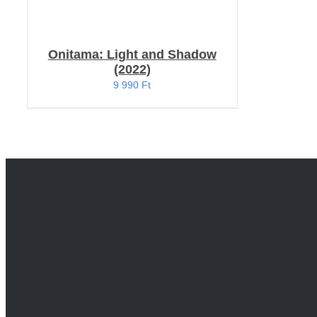
Onitama: Light and Shadow
(2022)
9 990
Ft