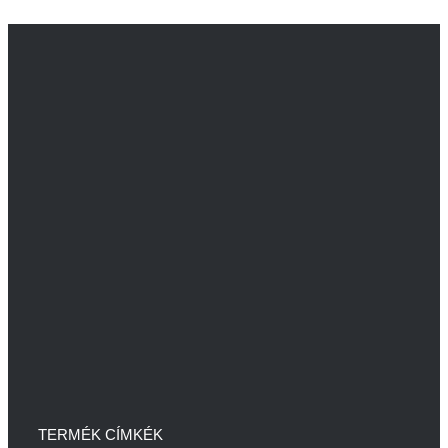
TERMÉK CÍMKÉK