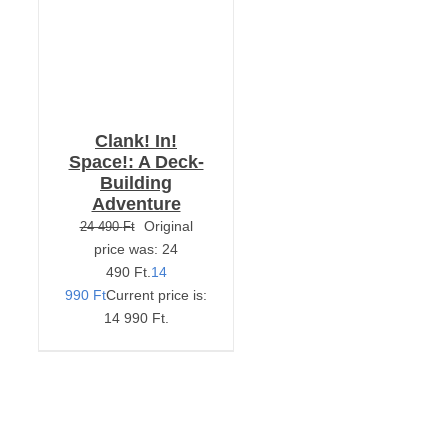
Clank! In!
Space!: A Deck-
Building
Adventure
Original
24 490
Ft
price was: 24
490 Ft.
14
990
Ft
Current price is:
14 990 Ft.