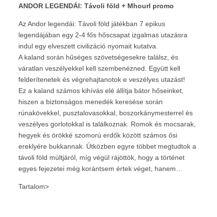
ANDOR LEGENDÁI: Távoli föld + Mhourl promo
Az Andor legendái: Távoli föld játékban 7 epikus
legendájában egy 2-4 fős hőscsapat izgalmas utazásra
indul egy elveszett civilizáció nyomait kutatva.
A kaland során hűséges szövetségesekre találsz, és
váratlan veszélyekkel kell szembenézned. Együtt kell
felderítenetek és végrehajtanotok e veszélyes utazást!
Ez a kaland számos kihívás elé állítja bátor hőseinket,
hiszen a biztonságos menedék keresése során
rúnakövekkel, pusztalovasokkal, boszorkánymesterrel és
veszélyes gorlotokkal is találkoznak. Romok és mocsarak,
hegyek és örökké szomorú erdők között számos ősi
ereklyére bukkannak. Útközben egyre többet megtudtok a
távoli föld múltjáról, míg végül rájöttök, hogy a történet
egyes fejezetei még korántsem értek véget, hanem…
Tartalom>