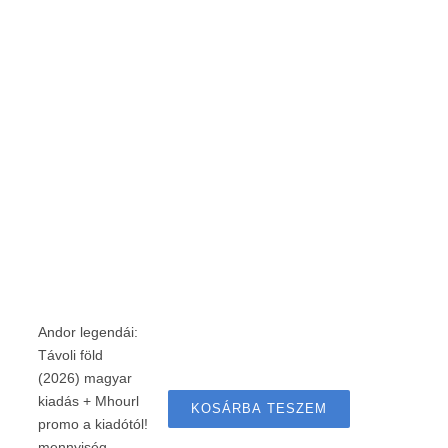
Andor legendái:
Távoli föld
(2026) magyar
kiadás + Mhourl
KOSÁRBA TESZEM
promo a kiadótól!
mennyiség