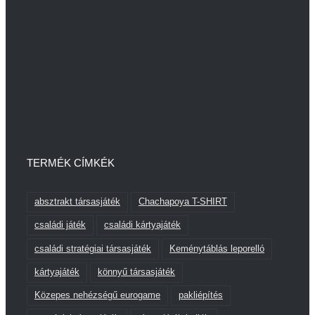
TERMÉK CÍMKÉK
absztrakt társasjáték
Chachapoya T-SHIRT
családi játék
családi kártyajáték
családi stratégiai társasjáték
Keménytáblás leporelló
kártyajáték
könnyű társasjáték
Közepes nehézségű eurogame
pakliépítés