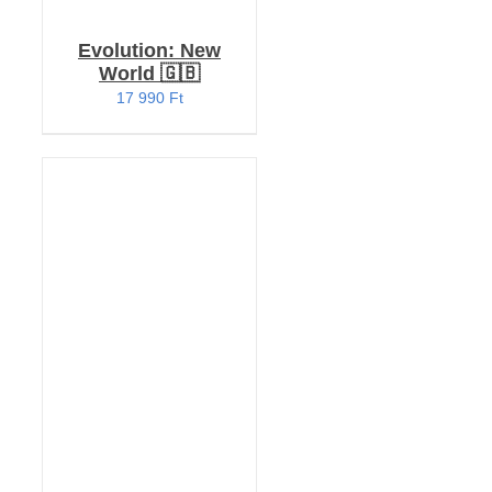
Evolution: New
World 🇬🇧
17 990
Ft
KOSÁRBA TESZEM
/
RÉSZLETEK