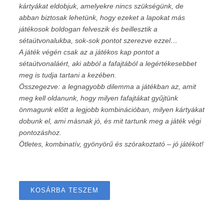
kártyákat eldobjuk, amelyekre nincs szükségünk, de
abban biztosak lehetünk, hogy ezeket a lapokat más
játékosok boldogan felveszik és beillesztik a
sétaútvonalukba, sok-sok pontot szerezve ezzel…
A játék végén csak az a játékos kap pontot a
sétaútvonaláért, aki abból a fafajtából a legértékesebbet
meg is tudja tartani a kezében.
Összegezve: a legnagyobb dilemma a játékban az, amit
meg kell oldanunk, hogy milyen fafajtákat gyűjtünk
önmagunk előtt a legjobb kombinációban, milyen kártyákat
dobunk el, ami másnak jó, és mit tartunk meg a játék végi
pontozáshoz.
Ötletes, kombinatív, gyönyörű és szórakoztató – jó játékot!
KOSÁRBA TESZEM