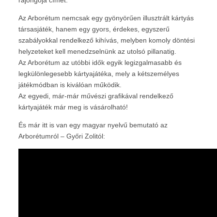
Az Arborétum nemcsak egy gyönyörűen illusztrált kártyás
társasjáték, hanem egy gyors, érdekes, egyszerű
szabályokkal rendelkező kihívás, melyben komoly döntési
helyzeteket kell menedzselnünk az utolsó pillanatig.
Az Arborétum az utóbbi idők egyik legizgalmasabb és
legkülönlegesebb kártyajátéka, mely a kétszemélyes
játékmódban is kiválóan működik.
Az egyedi, már-már művészi grafikával rendelkező
kártyajáték már meg is vásárolható!
És már itt is van egy magyar nyelvű bemutató az
Arborétumról – Győri Zolitól: