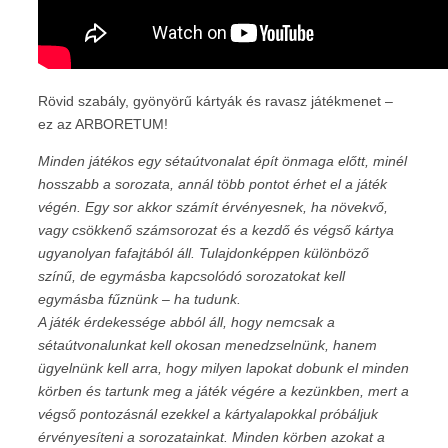
Rövid szabály, gyönyörű kártyák és ravasz játékmenet –
ez az ARBORETUM!
Minden játékos egy sétaútvonalat épít önmaga előtt, minél
hosszabb a sorozata, annál több pontot érhet el a játék
végén. Egy sor akkor számít érvényesnek, ha növekvő,
vagy csökkenő számsorozat és a kezdő és végső kártya
ugyanolyan fafajtából áll. Tulajdonképpen különböző
színű, de egymásba kapcsolódó sorozatokat kell
egymásba fűznünk – ha tudunk.
A játék érdekessége abból áll, hogy nemcsak a
sétaútvonalunkat kell okosan menedzselnünk, hanem
ügyelnünk kell arra, hogy milyen lapokat dobunk el minden
körben és tartunk meg a játék végére a kezünkben, mert a
végső pontozásnál ezekkel a kártyalapokkal próbáljuk
érvényesíteni a sorozatainkat. Minden körben azokat a