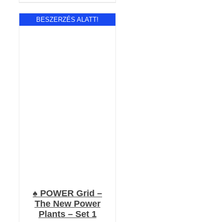
BESZERZÉS ALATT!
RÉSZLETEK
♠️ POWER Grid –
The New Power
Plants – Set 1