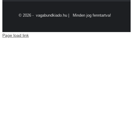
©
2026 - vagabundkiado.hu | Minden jog fenntartva!
Page load link