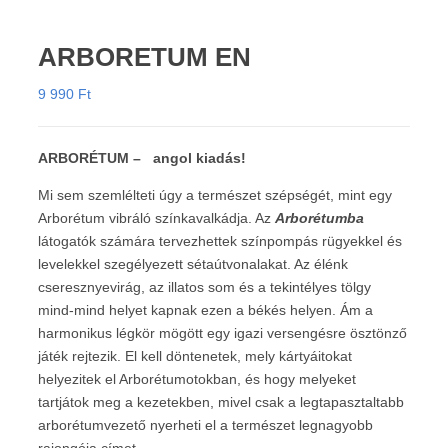
ARBORETUM EN
9 990
Ft
ARBORÉTUM – angol kiadás!
Mi sem szemlélteti úgy a természet szépségét, mint egy
Arborétum vibráló színkavalkádja. Az
Arborétumba
látogatók számára tervezhettek színpompás rügyekkel és
levelekkel szegélyezett sétaútvonalakat. Az élénk
cseresznyevirág, az illatos som és a tekintélyes tölgy
mind-mind helyet kapnak ezen a békés helyen. Ám a
harmonikus légkör mögött egy igazi versengésre ösztönző
játék rejtezik. El kell döntenetek, mely kártyáitokat
helyezitek el Arborétumotokban, és hogy melyeket
tartjátok meg a kezetekben, mivel csak a legtapasztaltabb
arborétumvezető nyerheti el a természet legnagyobb
rajongója címet.