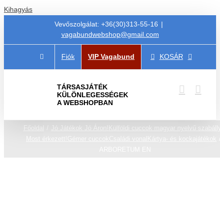
Kihagyás
Vevőszolgálat: +36(30)313-55-16
|
vagabundwebshop@gmail.com
Fiók
VIP Vagabund
KOSÁR
TÁRSASJÁTÉK
KÜLÖNLEGESSÉGEK
A WEBSHOPBAN
Főoldal
Jó Játékok Jó Áron!
Külföldi cuccok magyar nyelvű szabáll
Most érkezett!
Gémer cuccok
Családi vonal
Kártya- és kockajátékok
ARBORETUM EN