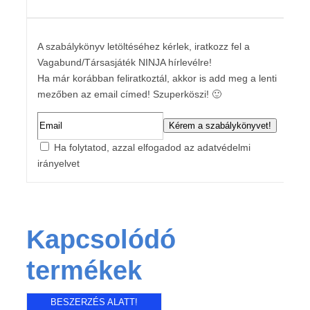
A szabálykönyv letöltéséhez kérlek, iratkozz fel a
Vagabund/Társasjáték NINJA hírlevélre!
Ha már korábban feliratkoztál, akkor is add meg a lenti
mezőben az email címed! Szuperköszi! 🙂
Ha folytatod, azzal elfogadod az adatvédelmi
irányelvet
Kapcsolódó
termékek
BESZERZÉS ALATT!