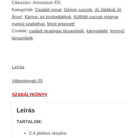
Cikkszám:
Arboretum EN
Kategóriák:
Családi vonal
,
Gémer cuccok
,
Jó Játékok Jó
Áron!
,
Kártya- és kockajátékok
,
Külföldi cuccok magyar
nyelvű szabállyal
,
Most érkezett!
Címkék:
családi stratégiai társasjáték
,
kártyajáték
,
könnyű
társasjáték
Leírás
Vélemények (0)
SZABÁLYKÖNYV
Leírás
TARTALOM:
2-4 játékos részére