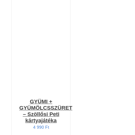
Értékelés:
RÉSZLETEK
4.80
/ 5
GYÜMI +
GYÜMÖLCSSZÜRET
– Szöllősi Peti
kártyajátéka
4 990
Ft