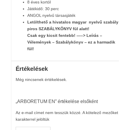
8 éves kortól
Játékidő: 30 perc
ANGOL nyelvű társasjáték
Letölthető a hivatalos magyar nyelvű szabály
a
piros SZABÁLYKÖNYV fül alatt!
Csak egy kicsit fentebb! —–> Leírás –
Vélemények – Szabálykönyv – ez a harmadik
fül!
Értékelések
Még nincsenek értékelések.
„ARBORETUM EN” értékelése elsőként
Az e-mail címet nem tesszük közzé.
A kötelező mezőket
*
karakterrel jelöltük