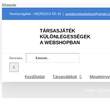
Kihagyás
Vevőszolgálat: +36(30)313-55-16
|
vagabundwebshop@gmail.
TÁRSASJÁTÉK
KÜLÖNLEGESSÉGEK
A WEBSHOPBAN
Keresés...
Kezdőoldal
Társasjátékok
Mesekönyv
Főoldal
NINJA Ak