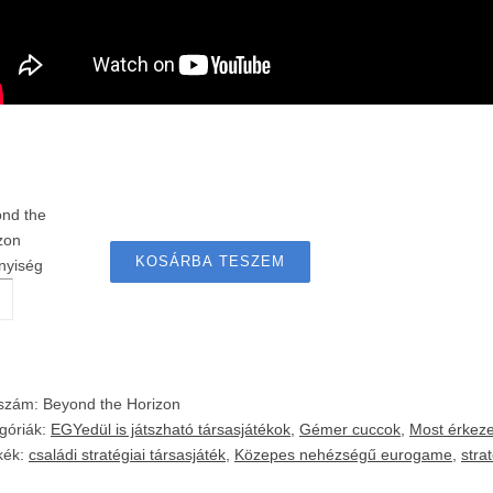
nd the
zon
KOSÁRBA TESZEM
nyiség
kszám:
Beyond the Horizon
góriák:
EGYedül is játszható társasjátékok
,
Gémer cuccok
,
Most érkeze
kék:
családi stratégiai társasjáték
,
Közepes nehézségű eurogame
,
stra