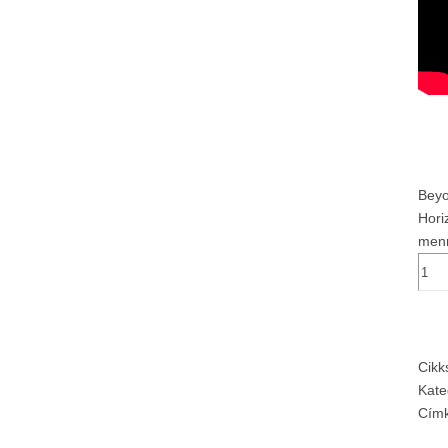
Beyo
Hori
men
Cik
Kate
Cím