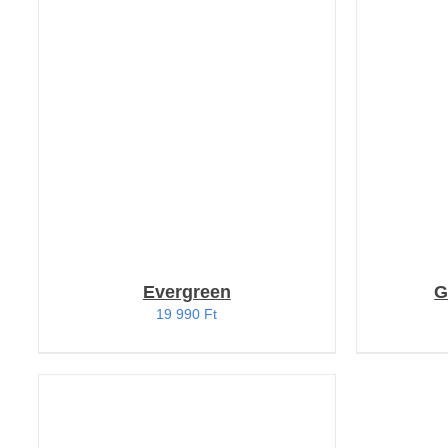
KOSÁRBA TESZEM
/
KOSÁ
RÉSZLETEK
Evergreen
G
19 990
Ft