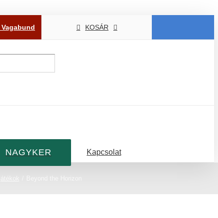
P Vagabund
KOSÁR
NAGYKER
Kapcsolat
játékok
Beyond the Horizon