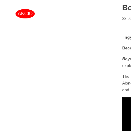
Be
AKCIÓ
22 9
Ingy
Beco
Bey
expl
The 
Alon
and 