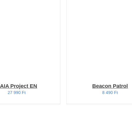
RBA TESZEM
/
KOSÁRBA TESZEM
/
RÉSZLETEK
RÉSZLETEK
AIA Project EN
Beacon Patrol
27 990
Ft
8 490
Ft