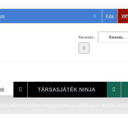
Fiók
VI
com
Keresés...
TÁRSASJÁTÉK NINJA
ek
ciós társasjátékok!
Most érkezett!
Gémer cuccok
EGYedül is játszható társas