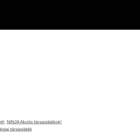
tt!
,
NINJA Akciós társasjátékok!
tégiai társasjáték