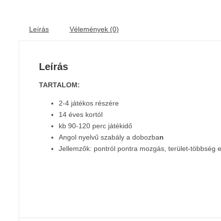
Leírás
Vélemények (0)
Leírás
TARTALOM:
2-4 játékos részére
14 éves kortól
kb 90-120 perc játékidő
Angol nyelvű szabály a dobozba
n
Jellemzők: pontról pontra mozgás, terület-többség 