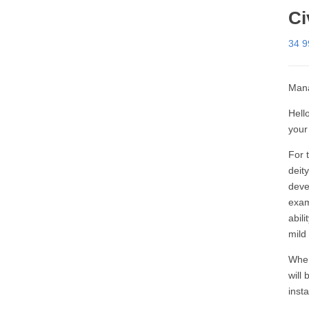
Ci
34 
Mana
Hell
you
For 
deity
deve
exam
abil
mild
When
will
inst