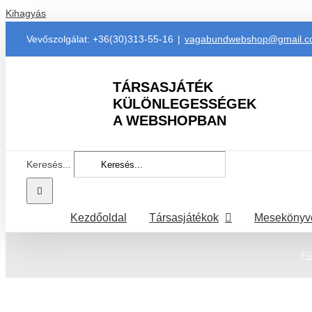
Kihagyás
Vevőszolgálat: +36(30)313-55-16
|
vagabundwebshop@gmail.
TÁRSASJÁTÉK
KÜLÖNLEGESSÉGEK
A WEBSHOPBAN
Keresés...
Kezdőoldal
Társasjátékok
Mesekönyv
Fő