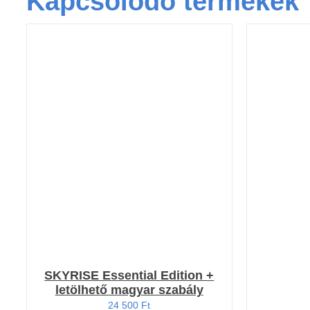
Kapcsolódó termékek
KOSÁRBA TESZEM
/
KOSÁ
RÉSZLETEK
SKYRISE Essential Edition +
letölhető magyar szabály
24 500
Ft