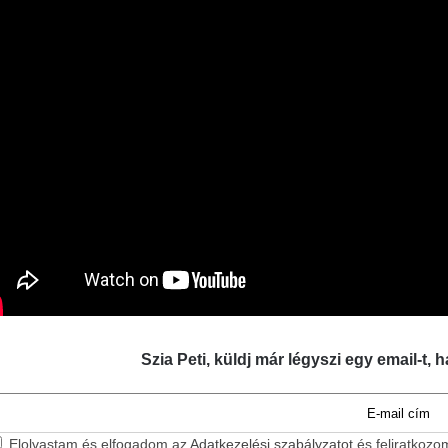
Szia Peti, küldj már légyszi egy email-t, h
Elolvastam és elfogadom az
Adatkezelési szabályzatot
és feliratkozo