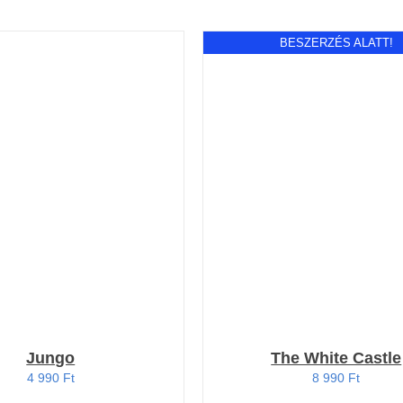
BESZERZÉS ALATT!
RBA TESZEM
/
RÉSZLETEK
RÉSZLETEK
Jungo
The White Castle
4 990
Ft
8 990
Ft