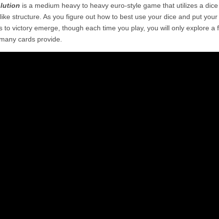
lution
is a medium heavy to heavy euro-style game that utilizes a dice
-like structure. As you figure out how to best use your dice and put your
s to victory emerge, though each time you play, you will only explore a f
many cards provide.