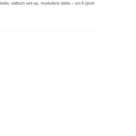
ás, változó set-up, moduláris tábla – sci-fi (jövő)