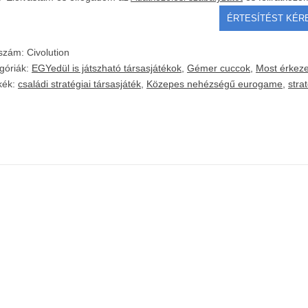
kszám:
Civolution
góriák:
EGYedül is játszható társasjátékok
,
Gémer cuccok
,
Most érkeze
kék:
családi stratégiai társasjáték
,
Közepes nehézségű eurogame
,
stra