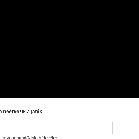
a beérkezik a játék!
m a Vagabund/Ninja hírlevélre.