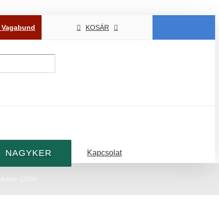
P Vagabund
KOSÁR
NAGYKER
Kapcsolat
olution (2024)