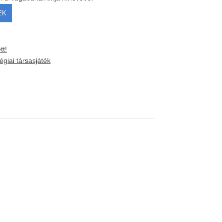
tt!
tégiai társasjáték