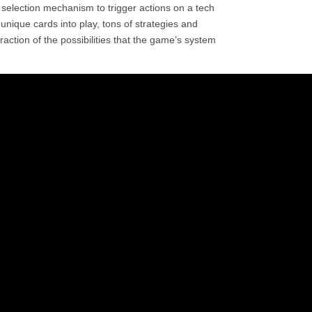
 selection mechanism to trigger actions on a tech
 unique cards into play, tons of strategies and
raction of the possibilities that the game’s system