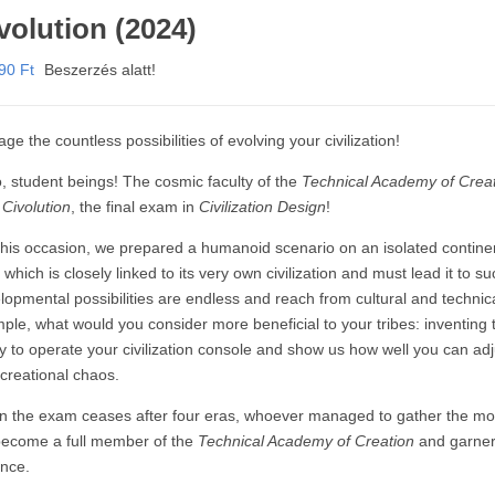
volution (2024)
990
Ft
Beszerzés alatt!
ge the countless possibilities of evolving your civilization!
o, student beings! The cosmic faculty of the
Technical Academy of Crea
r
Civolution
, the final exam in
Civilization Design
!
this occasion, we prepared a humanoid scenario on an isolated continent
 which is closely linked to its very own civilization and must lead it to s
lopmental possibilities are endless and reach from cultural and technica
ple, what would you consider more beneficial to your tribes: inventin
ity to operate your civilization console and show us how well you can a
 creational chaos.
 the exam ceases after four eras, whoever managed to gather the most
 become a full member of the
Technical Academy of Creation
and garner 
ance.