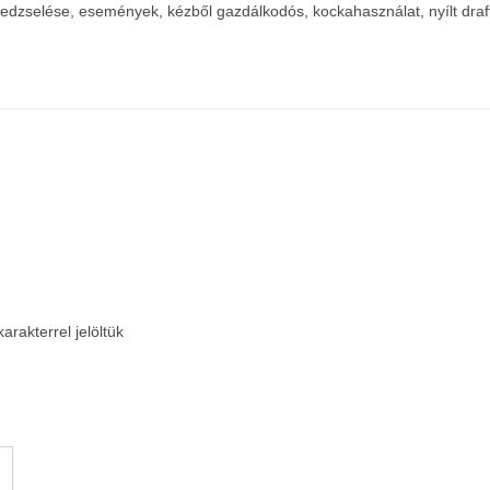
dzselése, események, kézből gazdálkodós, kockahasználat, nyílt draftol
arakterrel jelöltük