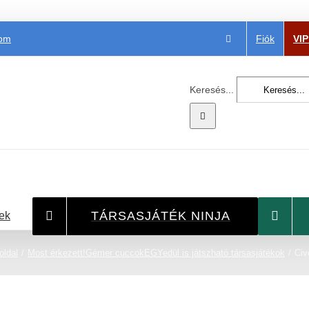
Fiók
VI
com
Keresés...
TÁRSASJÁTÉK NINJA
ek
oldal
Most érkezett!
Gémer cuccok
EGYedül is játszható társasjátékok
Civ