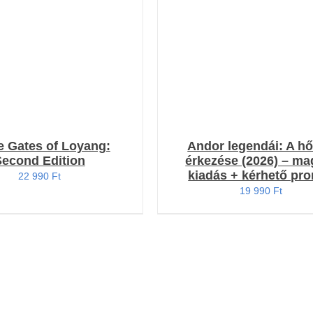
RÉSZLETEK
RÉSZLETEK
e Gates of Loyang:
Andor legendái: A h
Second Edition
érkezése (2026) – ma
kiadás + kérhető pr
22 990
Ft
19 990
Ft