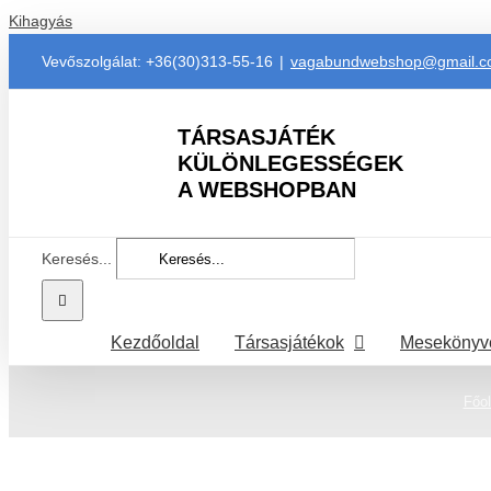
Kihagyás
Vevőszolgálat: +36(30)313-55-16
|
vagabundwebshop@gmail.
TÁRSASJÁTÉK
KÜLÖNLEGESSÉGEK
A WEBSHOPBAN
Keresés...
Kezdőoldal
Társasjátékok
Mesekönyv
Főol