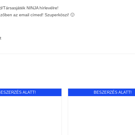
d/Társasjáték NINJA hírlevélre!
mezőben az email címed! Szuperköszi! 🙂
t
BESZERZÉS ALATT!
BESZERZÉS ALATT!