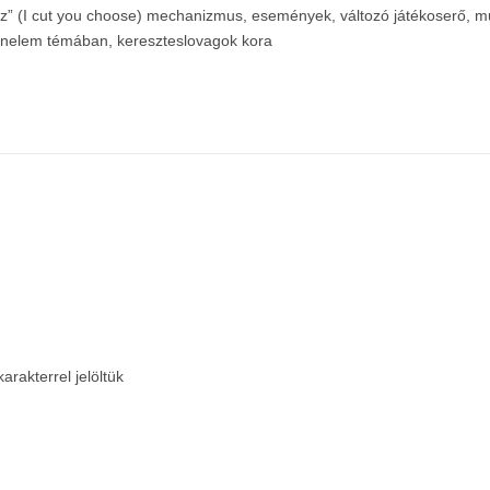
esz” (I cut you choose) mechanizmus, események, változó játékoserő, 
rténelem témában, kereszteslovagok kora
arakterrel jelöltük