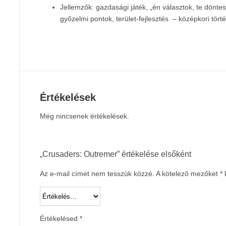
Jellemzők: gazdasági játék, „én választok, te dönt
győzelmi pontok, terület-fejlesztés – középkori tö
Értékelések
Még nincsenek értékelések.
„Crusaders: Outremer” értékelése elsőként
Az e-mail címet nem tesszük közzé.
A kötelező mezőket
*
k
Értékelésed
*