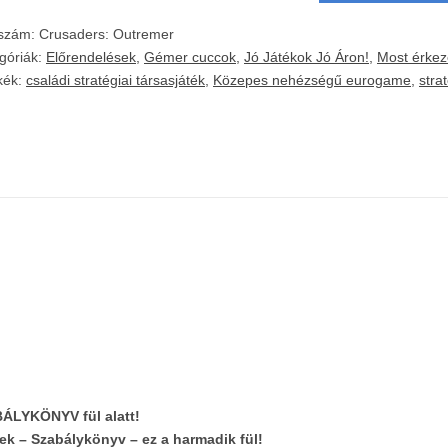
kszám:
Crusaders: Outremer
góriák:
Előrendelések
,
Gémer cuccok
,
Jó Játékok Jó Áron!
,
Most érkeze
kék:
családi stratégiai társasjáték
,
Közepes nehézségű eurogame
,
stra
ÁLYKÖNYV fül alatt!
ek – Szabálykönyv – ez a harmadik fül!