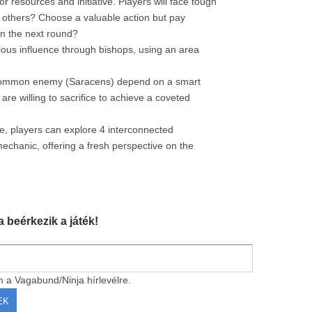
r resources and initiative. Players will face tough
f others? Choose a valuable action but pay
 in the next round?
igious influence through bishops, using an area
n common enemy (Saracens) depend on a smart
are willing to sacrifice to achieve a coveted
e, players can explore 4 interconnected
echanic, offering a fresh perspective on the
a beérkezik a játék!
m a Vagabund/Ninja hírlevélre.