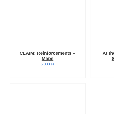
RÉSZLETEK
CLAIM: Reinforcements –
At th
Maps
5 000
Ft