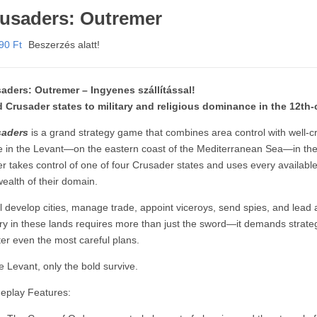
usaders: Outremer
990
Ft
Beszerzés alatt!
aders: Outremer – Ingyenes szállítással!
 Crusader states to military and religious dominance in the 12th
saders
is a grand strategy game that combines area control with well-c
e in the Levant—on the eastern coast of the Mediterranean Sea—in the 1
er takes control of one of four Crusader states and uses every availab
wealth of their domain.
ll develop cities, manage trade, appoint viceroys, send spies, and lead 
ory in these lands requires more than just the sword—it demands strate
ter even the most careful plans.
he Levant, only the bold survive.
play Features: