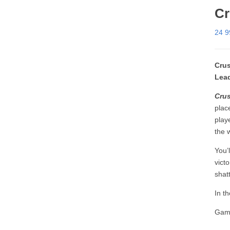
Cr
24 
Crus
Lead
Cru
plac
play
the 
You’
vict
shat
In t
Game