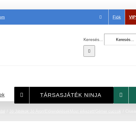
Fiók
VI
com
Keresés...
TÁRSASJÁTÉK NINJA
ek
dal
Jó Játékok Jó Áron!
Előrendelések
Most érkezett!
Gémer cuccok
Crusa