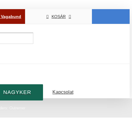
P Vagabund
KOSÁR
NAGYKER
Kapcsolat
ders: Outremer