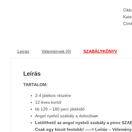
Cik
Kate
Cím
Leírás
Vélemények (0)
SZABÁLYKÖNYV
Leírás
TARTALOM:
2-4 játékos részére
12 éves kortól
kb 120 – 180 perc játékidő
Angol nyelvű szabály a dobozba
n
Letölthető az angol nyelvű szabály
a piros SZAB
Csak egy kicsit fentebb! —–> Leírás – Vélemény