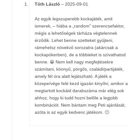
Tóth László
–
2025-09-01
Értékelés:
5
/ 5
Az egyik legszuperebb kockajáték, amit
ismerek, – hiába a „random” szerencsefaktor,
mégis a lehetőségek tárháza végtelennek
érződik. Lehet benne szetteket gyűjteni,
rámehetsz növekvő sorozatra (akárcsak a
kockapókerben), de a többieket is szívathatod
benne. 😀 Nem kell nagy megfejtésekre
számítani, könnyű, pörgős, családi/partijáték,
amely fél óra alatt lejátszható. A játék a
közepe/vége felé kezd igazán kinyílni, amikor a
megtartott kockáid darabszáma már elég sok
ahhoz, hogy ki tudd hozni belőle a legjobb
kombinációt. Nem bántam meg Peti ajánlását,
azóta is az egyik kedvenc játékom. 🙂