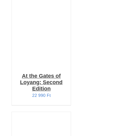
RÉSZLETEK
At the Gates of
Loyang: Second
Edition
22 990
Ft