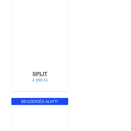
KOSÁRBA TESZEM
/
RÉSZLETEK
SPLIT
4 990
Ft
BESZERZÉS ALATT!