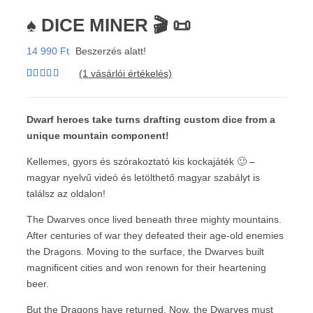
♠️ DICE MINER 🎬 📜
14 990
Ft
Beszerzés alatt!
(
1
vásárlói értékelés)
Értékelés
1
5.00
az 5-
ből,
értékelés
Dwarf heroes take turns drafting custom dice from a
alapján
unique mountain component!
Kellemes, gyors és szórakoztató kis kockajáték 🙂 –
magyar nyelvű videó és letölthető magyar szabályt is
találsz az oldalon!
The Dwarves once lived beneath three mighty mountains.
After centuries of war they defeated their age-old enemies
the Dragons. Moving to the surface, the Dwarves built
magnificent cities and won renown for their heartening
beer.
But the Dragons have returned. Now, the Dwarves must