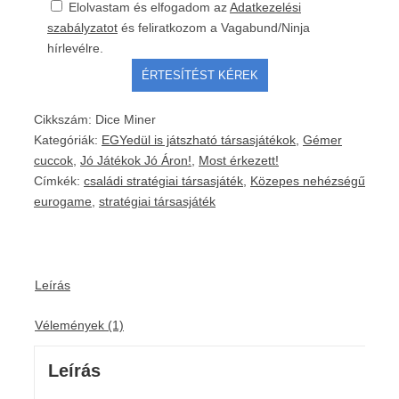
Elolvastam és elfogadom az
Adatkezelési
szabályzatot
és feliratkozom a Vagabund/Ninja
hírlevélre.
Cikkszám:
Dice Miner
Kategóriák:
EGYedül is játszható társasjátékok
,
Gémer
cuccok
,
Jó Játékok Jó Áron!
,
Most érkezett!
Címkék:
családi stratégiai társasjáték
,
Közepes nehézségű
eurogame
,
stratégiai társasjáték
Leírás
Vélemények (1)
Leírás