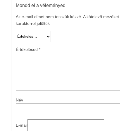
Mondd el a véleményed
Az e-mail címet nem tesszük közzé.
A kötelező mezőket
*
karakterrel jelöltük
Értékelésed
*
Név
E-mail