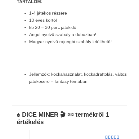
TARTALOM:
1-4 játékos részére
10 éves kortól
kb 20 – 30 perc játékidő
Angol nyelvű szabály a dobozban!
Magyar nyelvű rajongói szabály letölthető!
Jellemzők: kockahasználat, kockadraftolás, változó
játékoserő – fantasy témában
♠️ DICE MINER 🎬 📜
termékről 1
értékelés