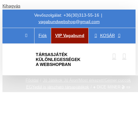
Kihagyás
Vevőszolgálat: +36(30)313-55-16
|
vagabundwebshop@gmail.com
Fiók
VIP Vagabund
KOSÁR
TÁRSASJÁTÉK
KÜLÖNLEGESSÉGEK
A WEBSHOPBAN
Főoldal
Jó Játékok Jó Áron!
Most érkezett!
Gémer cuccok
EGYedül is játszható társasjátékok
♠️ DICE MINER 🎬 📜