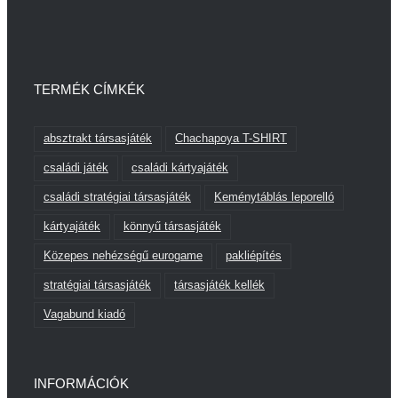
TERMÉK CÍMKÉK
absztrakt társasjáték
Chachapoya T-SHIRT
családi játék
családi kártyajáték
családi stratégiai társasjáték
Keménytáblás leporelló
kártyajáték
könnyű társasjáték
Közepes nehézségű eurogame
pakliépítés
stratégiai társasjáték
társasjáték kellék
Vagabund kiadó
INFORMÁCIÓK