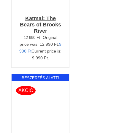
Katmai: The
Bears of Brooks
River
Original
12 990
Ft
price was: 12 990 Ft.
9
990
Ft
Current price is:
9 990 Ft.
BESZERZÉS ALATT!
AKCIÓ
RÉSZLETEK