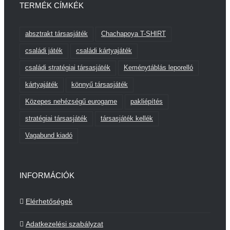
TERMÉK CÍMKÉK
absztrakt társasjáték
Chachapoya T-SHIRT
családi játék
családi kártyajáték
családi stratégiai társasjáték
Keménytáblás leporelló
kártyajáték
könnyű társasjáték
Közepes nehézségű eurogame
pakliépítés
stratégiai társasjáték
társasjáték kellék
Vagabund kiadó
INFORMÁCIÓK
Elérhetőségek
Adatkezelési szabályzat