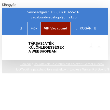
Kihagyás
Vevőszolgálat: +36(30)313-55-16
|
vagabundwebshop@gmail.com
Fiók
VIP Vagabund
KOSÁR
TÁRSASJÁTÉK
KÜLÖNLEGESSÉGEK
A WEBSHOPBAN
Főoldal
Jó Játékok Jó Áron!
Most érkezett!
Gémer cuccok
EGYedül is játszható társasjátékok
Endless Winter KS Box EN