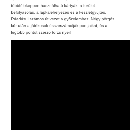
többféleképpen használható kártyák, a terület-
befolyásolás, a lapkalehelyezés és a készletgyűjtés.
Ráadásul számos út vezet a győzelemhez. Négy pörgős
kör után a játékosok összeszámolják pontjaikat, és a
legtöbb pontot szerző törzs nyer!