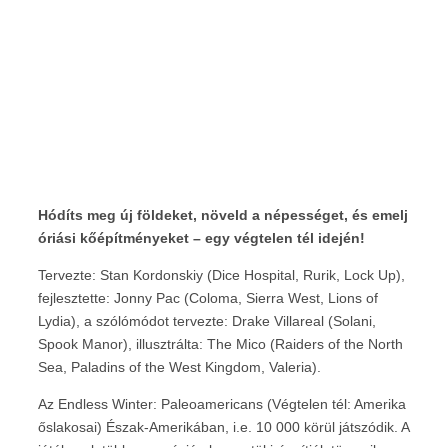
Hódíts meg új földeket, növeld a népességet, és emelj
óriási kőépítményeket – egy végtelen tél idején!
Tervezte: Stan Kordonskiy (Dice Hospital, Rurik, Lock Up),
fejlesztette: Jonny Pac (Coloma, Sierra West, Lions of
Lydia), a szólómódot tervezte: Drake Villareal (Solani,
Spook Manor), illusztrálta: The Mico (Raiders of the North
Sea, Paladins of the West Kingdom, Valeria).
Az Endless Winter: Paleoamericans (Végtelen tél: Amerika
őslakosai) Észak-Amerikában, i.e. 10 000 körül játszódik. A