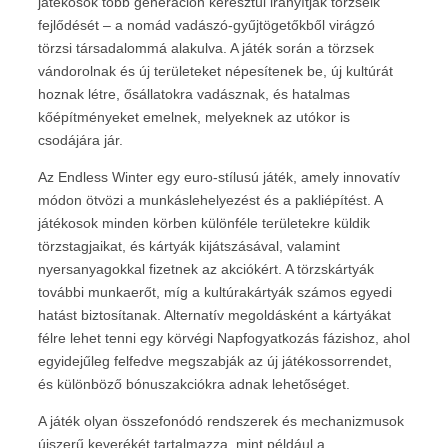
játékosok több generáción keresztül irányítják törzseik
fejlődését – a nomád vadászó-gyűjtögetőkből virágzó
törzsi társadalommá alakulva. A játék során a törzsek
vándorolnak és új területeket népesítenek be, új kultúrát
hoznak létre, ősállatokra vadásznak, és hatalmas
kőépítményeket emelnek, melyeknek az utókor is
csodájára jár.
Az Endless Winter egy euro-stílusú játék, amely innovatív
módon ötvözi a munkáslehelyezést és a pakliépítést. A
játékosok minden körben különféle területekre küldik
törzstagjaikat, és kártyák kijátszásával, valamint
nyersanyagokkal fizetnek az akciókért. A törzskártyák
további munkaerőt, míg a kultúrakártyák számos egyedi
hatást biztosítanak. Alternatív megoldásként a kártyákat
félre lehet tenni egy körvégi Napfogyatkozás fázishoz, ahol
egyidejűleg felfedve megszabják az új játékossorrendet,
és különböző bónuszakciókra adnak lehetőséget.
A játék olyan összefonódó rendszerek és mechanizmusok
újszerű keverékét tartalmazza, mint például a