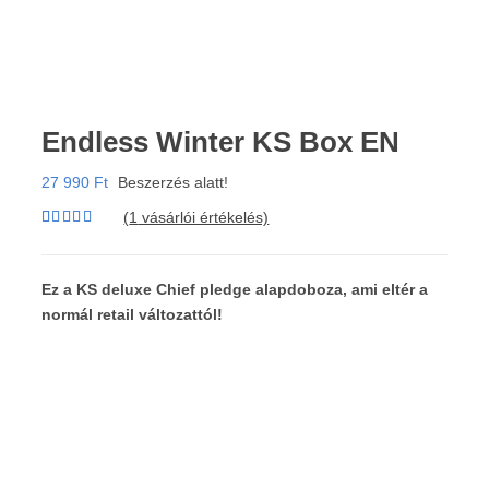
Endless Winter KS Box EN
27 990
Ft
Beszerzés alatt!
(
1
vásárlói értékelés)
Értékelés
1
5.00
az 5-
ből,
értékelés
Ez a KS deluxe Chief pledge alapdoboza, ami eltér a
alapján
normál retail változattól!