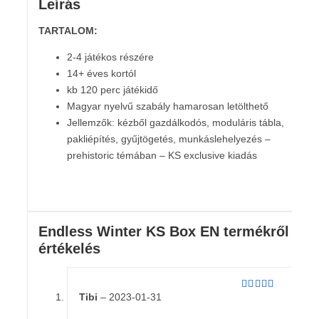
Leírás
TARTALOM:
2-4 játékos részére
14+ éves kortól
kb 120 perc játékidő
Magyar nyelvű szabály hamarosan letölthető
Jellemzők: kézből gazdálkodós, moduláris tábla,
pakliépítés, gyűjtögetés, munkáslehelyezés –
prehistoric témában – KS exclusive kiadás
Endless Winter KS Box EN
termékről 1
értékelés
Tibi
–
2023-01-31
Értékelés:
5
/ 5