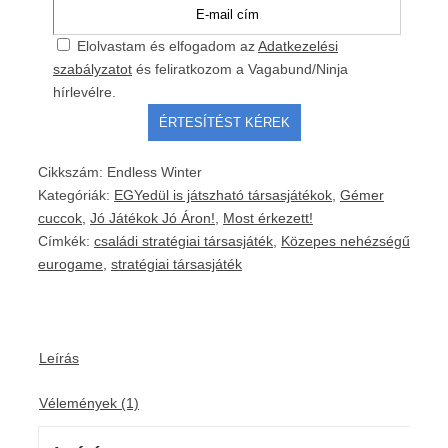
Elolvastam és elfogadom az
Adatkezelési
szabályzatot
és feliratkozom a Vagabund/Ninja
hírlevélre.
Cikkszám:
Endless Winter
Kategóriák:
EGYedül is játszható társasjátékok
,
Gémer
cuccok
,
Jó Játékok Jó Áron!
,
Most érkezett!
Címkék:
családi stratégiai társasjáték
,
Közepes nehézségű
eurogame
,
stratégiai társasjáték
Leírás
Vélemények (1)