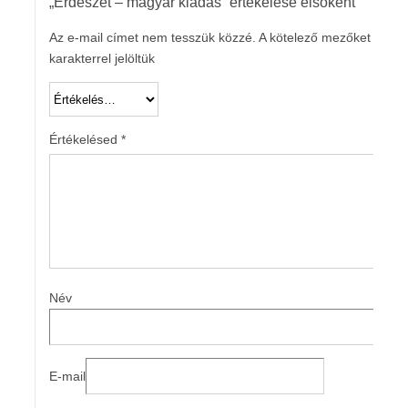
„Erdészet – magyar kiadás” értékelése elsőként
Az e-mail címet nem tesszük közzé.
A kötelező mezőket
*
karakterrel jelöltük
Értékelésed
*
Név
E-mail