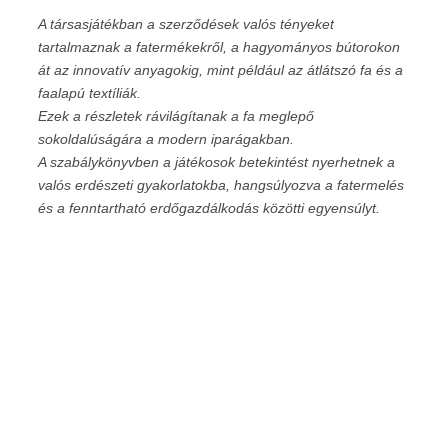
A társasjátékban a szerződések valós tényeket
tartal
maznak a fatermékekről, a hagyományos bútorokon
át az inno
vatív anyagokig, mint például az átlátszó fa és a
faalapú textíliák.
Ezek a részletek rávilágítanak a fa meglepő
sokoldalúságára a mo
dern iparágakban.
A szabálykönyvben a játékosok betekintést nyerhetnek a
valós
erdészeti gyakorlatokba, hangsúlyozva a fatermelés
és a fenntart
ható erdőgazdálkodás közötti egyensúlyt.