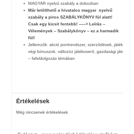
MAGYAR nyelvű szabály a dobozban
Már letölthető a hivatalos magyar nyelvű
szabály
a piros SZABÁLYKÖNYV fül alatt!
Csak egy kicsit fentebb! —–> Leírás –
Vélemények – Szabálykönyv – ez a harmadik
fül!
Jellemzők: akció pontrendszer, szerződések, játék
végi bónuszok, változóz játékoserő, gazdasági játék
– fafeldolgozás témában
Értékelések
Még nincsenek értékelések.