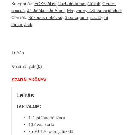
Kategóriák:
EGYedül is játszható társasjátékok
,
Gémer
cuccok
,
Jó Játékok Jó Áron!
,
Magyar nyelvű társasjátékok
Címkék:
Közepes nehézségű eurogame
,
stratégiai
társasjáték
Leírás
Vélemények (0)
SZABÁLYKÖNYV
Leírás
TARTALOM:
1-4 játékos részére
13 éves kortól
kb 70-120 perc játékidő