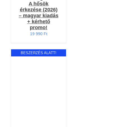
A hősök
érkezése (2026)
– magyar kiadás
+ kérhető
promo!
19 990
Ft
BESZERZÉS ALATT!
RÉSZLETEK