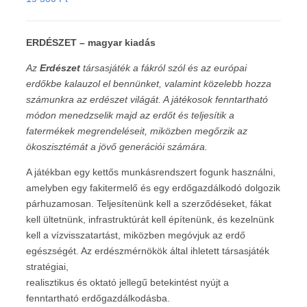
ERDÉSZET – magyar kiadás
Az
Erdészet
társasjáték a fákról szól és az európai
erdőkbe kalauzol el bennünket,
valamint közelebb hozza
számunkra az erdészet világát. A játékosok fenntartható
módon menedzselik majd az erdőt és teljesítik a
fatermékek megrendeléseit,
miközben megőrzik az
ökoszisztémát a jövő generációi számára.
A játékban egy kettős munkásrendszert fogunk használni,
amelyben egy fakitermelő és egy erdőgazdálkodó dolgozik
párhuzamosan. Teljesítenünk kell a szerződéseket, fákat
kell ültetnünk, infrastruktúrát kell építenünk, és kezelnünk
kell a vízvisszatartást, miközben megóvjuk az erdő
egészségét. Az erdészmérnökök által ihletett társasjáték
stratégiai,
realisztikus és oktató jellegű betekintést nyújt a
fenntartható erdőgazdálkodásba.