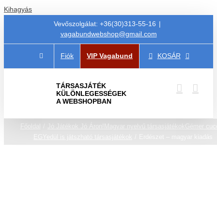
Kihagyás
Vevőszolgálat: +36(30)313-55-16
|
vagabundwebshop@gmail.com
Fiók
VIP Vagabund
KOSÁR
TÁRSASJÁTÉK
KÜLÖNLEGESSÉGEK
A WEBSHOPBAN
Főoldal
Jó Játékok Jó Áron!
Magyar nyelvű társasjátékok
Gémer cuc
EGYedül is játszható társasjátékok
Erdészet – magyar kiadás