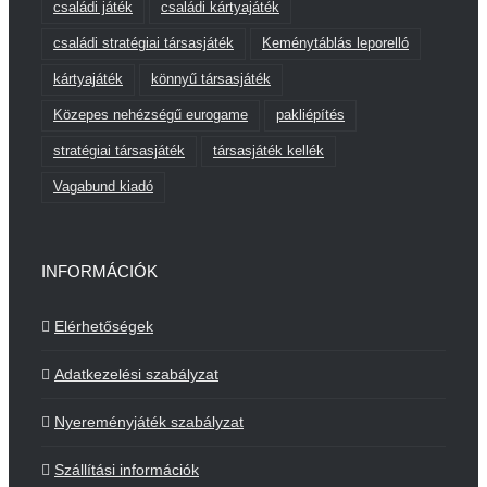
családi játék
családi kártyajáték
családi stratégiai társasjáték
Keménytáblás leporelló
kártyajáték
könnyű társasjáték
Közepes nehézségű eurogame
pakliépítés
stratégiai társasjáték
társasjáték kellék
Vagabund kiadó
INFORMÁCIÓK
Elérhetőségek
Adatkezelési szabályzat
Nyereményjáték szabályzat
Szállítási információk