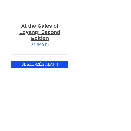
At the Gates of
Loyang: Second
Edition
22 990
Ft
BESZERZÉS ALATT!
Értékelés:
RÉSZLETEK
4.71
/ 5