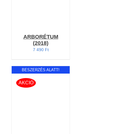
ARBORÉTUM
(2018)
7 490
Ft
BESZERZÉS ALATT!
AKCIÓ
RÉSZLETEK