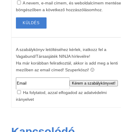
A nevem, e-mail címem, és weboldalcímem mentése a
böngészőben a következő hozzászólásomhoz.
A szabálykönyv letöltéséhez kérlek, iratkozz fel a
Vagabund/Társasjáték NINJA hírlevélre!
Ha már korábban feliratkoztál, akkor is add meg a lenti
mezőben az email címed! Szuperköszi! 🙂
Ha folytatod, azzal elfogadod az adatvédelmi
irányelvet
Kapcsolódó