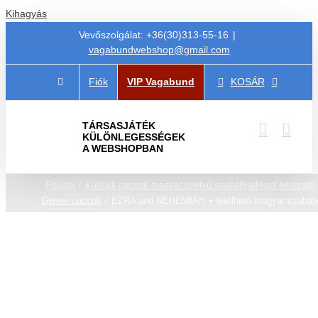
Kihagyás
Vevőszolgálat: +36(30)313-55-16
|
vagabundwebshop@gmail.com
Fiók
VIP Vagabund
KOSÁR
TÁRSASJÁTÉK
KÜLÖNLEGESSÉGEK
A WEBSHOPBAN
Főoldal
Külföldi cuccok magyar nyelvű szabállyal
Most érkezett!
Gémer cuccok
EZRA and NEHEMIAH + letölhető magyar szabál