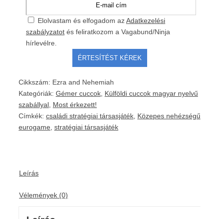
Elolvastam és elfogadom az
Adatkezelési
szabályzatot
és feliratkozom a Vagabund/Ninja
hírlevélre.
Cikkszám:
Ezra and Nehemiah
Kategóriák:
Gémer cuccok
,
Külföldi cuccok magyar nyelvű
szabállyal
,
Most érkezett!
Címkék:
családi stratégiai társasjáték
,
Közepes nehézségű
eurogame
,
stratégiai társasjáték
Leírás
Vélemények (0)