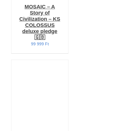
MOSAIC – A
Story of
Civilization – KS
COLOSSUS
deluxe pledge
🇬🇧
99 999
Ft
KOSÁRBA TESZEM
/
RÉSZLETEK