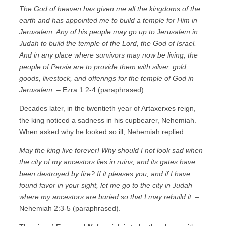
The God of heaven has given me all the kingdoms of the
earth and has appointed me to build a temple for Him in
Jerusalem. Any of his people may go up to Jerusalem in
Judah to build the temple of the Lord, the God of Israel.
And in any place where survivors may now be living, the
people of Persia are to provide them with silver, gold,
goods, livestock, and offerings for the temple of God in
Jerusalem.
– Ezra 1:2-4 (paraphrased).
Decades later, in the twentieth year of Artaxerxes reign,
the king noticed a sadness in his cupbearer, Nehemiah.
When asked why he looked so ill, Nehemiah replied:
May the king live forever! Why should I not look sad when
the city of my ancestors lies in ruins, and its gates have
been destroyed by fire? If it pleases you, and if I have
found favor in your sight, let me go to the city in Judah
where my ancestors are buried so that I may rebuild it.
–
Nehemiah 2:3-5 (paraphrased).