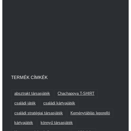
TERMÉK CÍMKÉK
absztrakt társasjáték
Chachapoya T-SHIRT
családi játék
családi kártyajáték
családi stratégiai társasjáték
Keménytáblás leporelló
kártyajáték
könnyű társasjáték