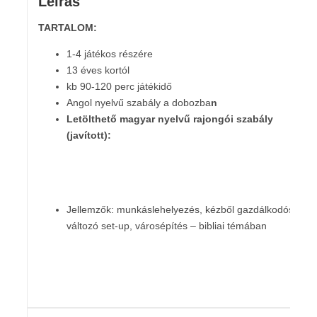
Leírás
TARTALOM:
1-4 játékos részére
13 éves kortól
kb 90-120 perc játékidő
Angol nyelvű szabály a dobozba
n
Letölthető magyar nyelvű rajongói szabály
(javított):
Jellemzők: munkáslehelyezés, kézből gazdálkodós,
változó set-up, városépítés – bibliai témában