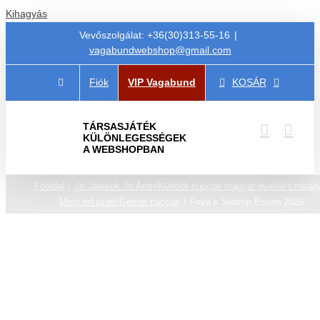
Kihagyás
Vevőszolgálat: +36(30)313-55-16
|
vagabundwebshop@gmail.com
Fiók
VIP Vagabund
KOSÁR
TÁRSASJÁTÉK
KÜLÖNLEGESSÉGEK
A WEBSHOPBAN
Főoldal
Jó Játékok Jó Áron!
Külföldi cuccok magyar nyelvű szabáll
Most érkezett!
Gémer cuccok
Feya’s Swamp Essen 2025