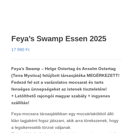
Feya’s Swamp Essen 2025
17 990
Ft
Feya’s Swamp – Helge Ostertag és Anselm Ostertag
(Terra Mystica) felújított társasjátéka MEGÉRKEZETT!
Fedezd fel ezt a varázslatos mocsarat és tarts
fenséges ünnepségeket az istenek tiszteletére!
+ Letölthető rajongói magyar szabály + ingyenes
szállítás!
Feya-mocsara társasjátékban egy mocsárlakókból álló
klán tagjaként fogsz játszani, akik arra törekszenek, hogy
a legsikeresebb törzsé váljanak.