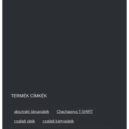
TERMÉK CÍMKÉK
absztrakt társasjáték
Chachapoya T-SHIRT
családi játék
családi kártyajáték