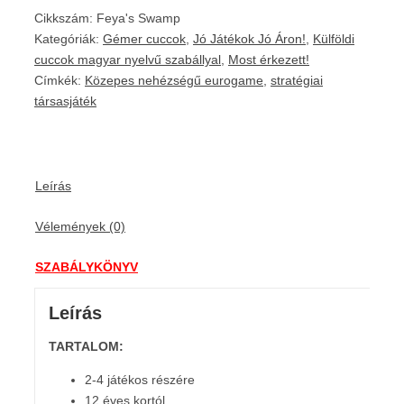
Cikkszám:
Feya's Swamp
Kategóriák:
Gémer cuccok
,
Jó Játékok Jó Áron!
,
Külföldi
cuccok magyar nyelvű szabállyal
,
Most érkezett!
Címkék:
Közepes nehézségű eurogame
,
stratégiai
társasjáték
Leírás
Vélemények (0)
SZABÁLYKÖNYV
Leírás
TARTALOM:
2-4 játékos részére
12 éves kortól