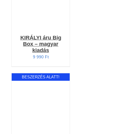
KIRÁLYI áru Big
Box – magyar
kiadás
9 990
Ft
BESZERZÉS ALATT!
RÉSZLETEK