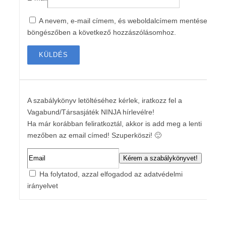
A nevem, e-mail címem, és weboldalcímem mentése a
böngészőben a következő hozzászólásomhoz.
A szabálykönyv letöltéséhez kérlek, iratkozz fel a
Vagabund/Társasjáték NINJA hírlevélre!
Ha már korábban feliratkoztál, akkor is add meg a lenti
mezőben az email címed! Szuperköszi! 🙂
Ha folytatod, azzal elfogadod az adatvédelmi
irányelvet