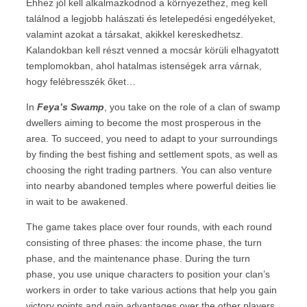
Ehhez jól kell alkalmazkodnod a környezethez, meg kell
találnod a legjobb halászati és letelepedési engedélyeket,
valamint azokat a társakat, akikkel kereskedhetsz.
Kalandokban kell részt venned a mocsár körüli elhagyatott
templomokban, ahol hatalmas istenségek arra várnak,
hogy felébresszék őket…
In
Feya’s Swamp
, you take on the role of a clan of swamp
dwellers aiming to become the most prosperous in the
area. To succeed, you need to adapt to your surroundings
by finding the best fishing and settlement spots, as well as
choosing the right trading partners. You can also venture
into nearby abandoned temples where powerful deities lie
in wait to be awakened.
The game takes place over four rounds, with each round
consisting of three phases: the income phase, the turn
phase, and the maintenance phase. During the turn
phase, you use unique characters to position your clan’s
workers in order to take various actions that help you gain
victory points and gain advantages over the other players.