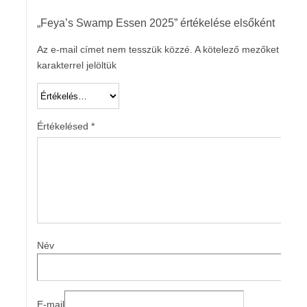
„Feya’s Swamp Essen 2025” értékelése elsőként
Az e-mail címet nem tesszük közzé.
A kötelező mezőket
*
karakterrel jelöltük
Értékelésed
*
Név
E-mail