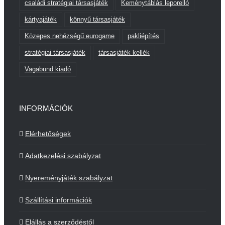
családi stratégiai társasjáték
Keménytáblás leporelló
kártyajáték
könnyű társasjáték
Közepes nehézségű eurogame
pakliépítés
stratégiai társasjáték
társasjáték kellék
Vagabund kiadó
INFORMÁCIÓK
Elérhetőségek
Adatkezelési szabályzat
Nyereményjáték szabályzat
Szállítási információk
Elállás a szerződéstől