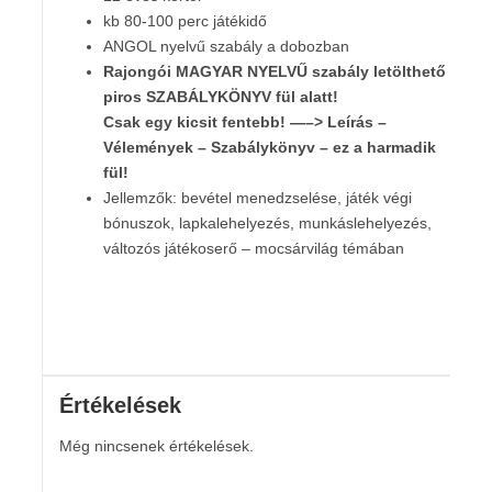
kb 80-100 perc játékidő
ANGOL nyelvű szabály a dobozban
Rajongói MAGYAR NYELVŰ szabály letölthető
a
piros SZABÁLYKÖNYV fül alatt!
Csak egy kicsit fentebb! —–> Leírás –
Vélemények – Szabálykönyv – ez a harmadik
fül!
Jellemzők: bevétel menedzselése, játék végi
bónuszok, lapkalehelyezés, munkáslehelyezés,
változós játékoserő – mocsárvilág témában
Értékelések
Még nincsenek értékelések.