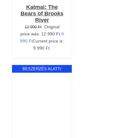
Katmai: The
Bears of Brooks
River
Original
12 990
Ft
price was: 12 990 Ft.
9
990
Ft
Current price is:
9 990 Ft.
BESZERZÉS ALATT!
Értékelés:
RÉSZLETEK
4.00
/ 5