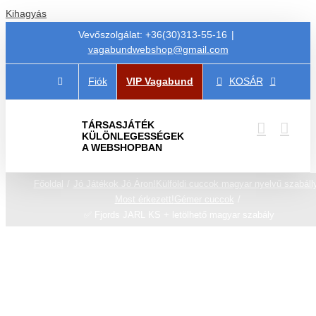
Kihagyás
Vevőszolgálat: +36(30)313-55-16
|
vagabundwebshop@gmail.com
Fiók
VIP Vagabund
KOSÁR
TÁRSASJÁTÉK
KÜLÖNLEGESSÉGEK
A WEBSHOPBAN
Főoldal
Jó Játékok Jó Áron!
Külföldi cuccok magyar nyelvű szabáll
Most érkezett!
Gémer cuccok
✅ Fjords JARL KS + letölhető magyar szabály