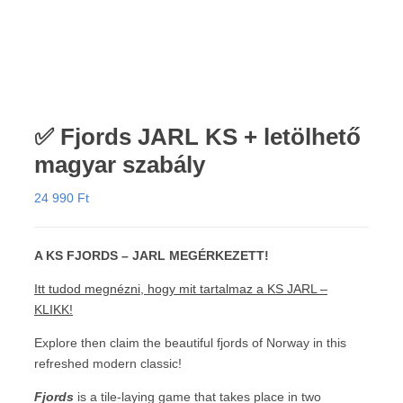
✅ Fjords JARL KS + letölhető
magyar szabály
24 990
Ft
A KS FJORDS – JARL MEGÉRKEZETT!
Itt tudod megnézni, hogy mit tartalmaz a KS JARL –
KLIKK!
Explore then claim the beautiful fjords of Norway in this
refreshed modern classic!
Fjords
is a tile-laying game that takes place in two