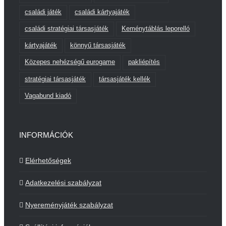
családi játék
családi kártyajáték
családi stratégiai társasjáték
Keménytáblás leporelló
kártyajáték
könnyű társasjáték
Közepes nehézségű eurogame
pakliépítés
stratégiai társasjáték
társasjáték kellék
Vagabund kiadó
INFORMÁCIÓK
Elérhetőségek
Adatkezelési szabályzat
Nyereményjáték szabályzat