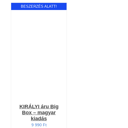
BESZERZÉS ALATT!
Értékelés:
RÉSZLETEK
4.00
/ 5
KIRÁLYI áru Big
Box – magyar
kiadás
9 990
Ft