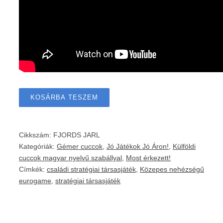
KOSÁRBA TESZEM
Cikkszám:
FJORDS JARL
Kategóriák:
Gémer cuccok
,
Jó Játékok Jó Áron!
,
Külföldi
cuccok magyar nyelvű szabállyal
,
Most érkezett!
Címkék:
családi stratégiai társasjáték
,
Közepes nehézségű
eurogame
,
stratégiai társasjáték