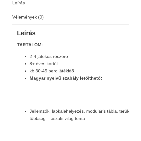
Leírás
Vélemények (0)
Leírás
TARTALOM:
2-4 játékos részére
8+ éves kortól
kb 30-45 perc játékidő
Magyar nyelvű szabály letölthető:
Jellemzők: lapkalehelyezés, moduláris tábla, terület-
többség – északi világ téma