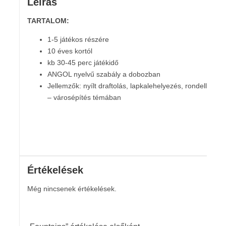
Leírás
TARTALOM:
1-5 játékos részére
10 éves kortól
kb 30-45 perc játékidő
ANGOL nyelvű szabály a dobozban
Jellemzők: nyílt draftolás, lapkalehelyezés, rondella
– városépítés témában
Értékelések
Még nincsenek értékelések.