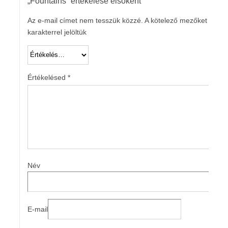
„Fountains” értékelése elsőként
Az e-mail címet nem tesszük közzé.
A kötelező mezőket
*
karakterrel jelöltük
Értékelésed
*
Név
E-mail