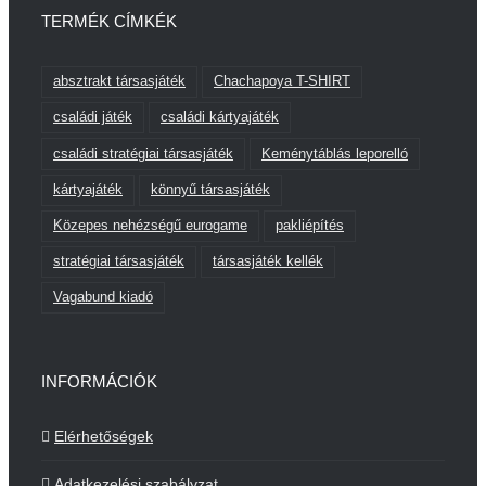
TERMÉK CÍMKÉK
absztrakt társasjáték
Chachapoya T-SHIRT
családi játék
családi kártyajáték
családi stratégiai társasjáték
Keménytáblás leporelló
kártyajáték
könnyű társasjáték
Közepes nehézségű eurogame
pakliépítés
stratégiai társasjáték
társasjáték kellék
Vagabund kiadó
INFORMÁCIÓK
Elérhetőségek
Adatkezelési szabályzat