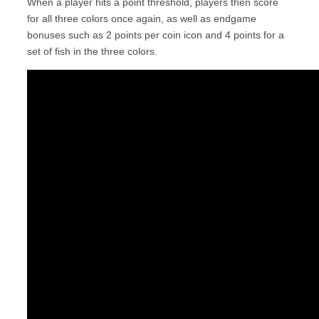
When a player hits a point threshold, players then score
for all three colors once again, as well as endgame
bonuses such as 2 points per coin icon and 4 points for a
set of fish in the three colors.