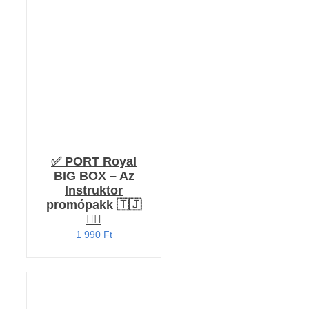
KOSÁRBA TESZEM
/
RÉSZLETEK
✅ PORT Royal
BIG BOX – Az
Instruktor
promópakk 🇹🇯
🏴‍☠️
1 990
Ft