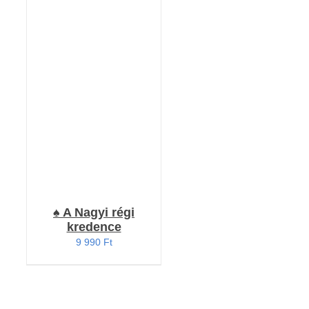
Értékelés:
RÉSZLETEK
4.73
/ 5
♠️ A Nagyi régi
kredence
9 990
Ft