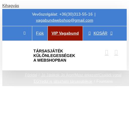
Kihagyás
Vevőszolgálat: +36(30)313-55-16
|
vagabundwebshop@gmail.com
Fiók
VIP Vagabund
KOSÁR
TÁRSASJÁTÉK
KÜLÖNLEGESSÉGEK
A WEBSHOPBAN
Főoldal
Jó Játékok Jó Áron!
Most érkezett!
Családi vonal
EGYedül is játszható társasjátékok
Fountains