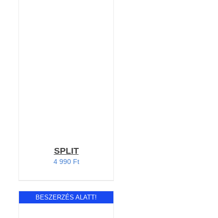
KOSÁRBA TESZEM
/
RÉSZLETEK
SPLIT
4 990
Ft
BESZERZÉS ALATT!