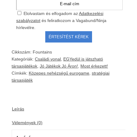
Elolvastam és elfogadom az
Adatkezelési
szabályzatot
és feliratkozom a Vagabund/Ninja
hírlevélre.
Cikkszám:
Fountains
Kategóriák:
Családi vonal
,
EGYedül is játszható
társasjátékok
,
Jó Játékok Jó Áron!
,
Most érkezett!
Címkék:
Közepes nehézségű eurogame
,
stratégiai
társasjáték
Leírás
Vélemények (0)