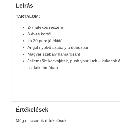
Leírás
TARTALOM:
2-7 játékos részére
8 éves kortól
kb 20 perc játékidő
Angol nyelvű szabály a dobozban!
Magyar szabály hamarosan!
Jellemzők: kockajáték, push your luck – kukacok és
csirkék témában
Értékelések
Még nincsenek értékelések.