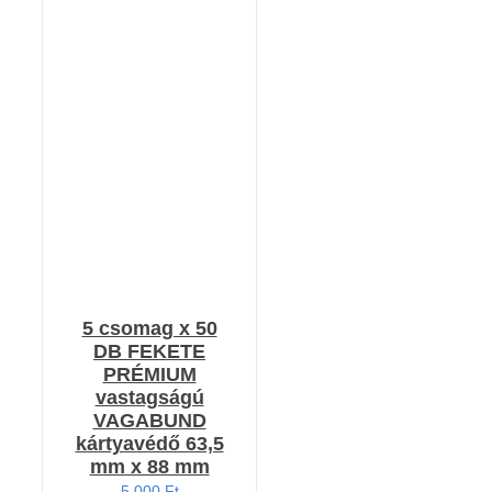
KOSÁRBA TESZEM
/
RÉSZLETEK
5 csomag x 50
DB FEKETE
PRÉMIUM
vastagságú
VAGABUND
kártyavédő 63,5
mm x 88 mm
5 000
Ft