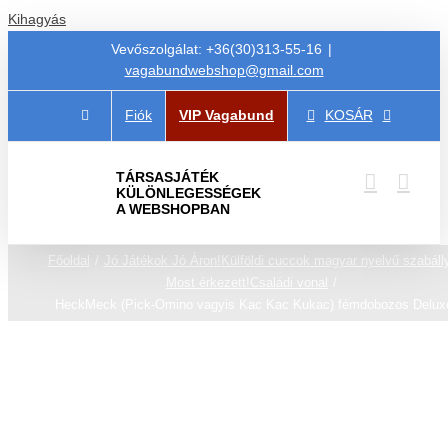
Kihagyás
Vevőszolgálat: +36(30)313-55-16
|
vagabundwebshop@gmail.com
Fiók
VIP Vagabund
KOSÁR
TÁRSASJÁTÉK
KÜLÖNLEGESSÉGEK
A WEBSHOPBAN
Főoldal
Jó Játékok Jó Áron!
Külföldi cuccok magyar nyelvű szabáll
Most érkezett!
Családi vonal
HeckMeck (Pick-Omino vagyis Kac Kac Kukac) fémdobozos Delux