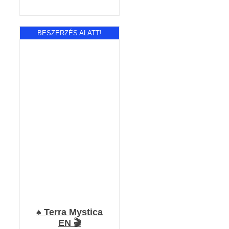
BESZERZÉS ALATT!
RÉSZLETEK
♠️ Terra Mystica
EN 🎬