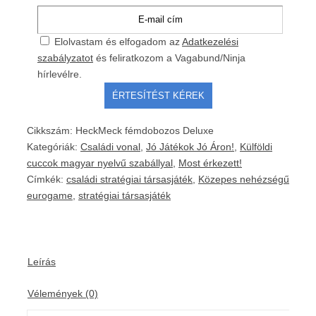
Elolvastam és elfogadom az
Adatkezelési
szabályzatot
és feliratkozom a Vagabund/Ninja
hírlevélre.
Cikkszám:
HeckMeck fémdobozos Deluxe
Kategóriák:
Családi vonal
,
Jó Játékok Jó Áron!
,
Külföldi
cuccok magyar nyelvű szabállyal
,
Most érkezett!
Címkék:
családi stratégiai társasjáték
,
Közepes nehézségű
eurogame
,
stratégiai társasjáték
Leírás
Vélemények (0)