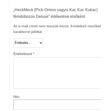
„HeckMeck (Pick-Omino vagyis Kac Kac Kukac)
fémdobozos Deluxe” értékelése elsőként
Az e-mail címet nem tesszük közzé.
A kötelező mezőket
*
karakterrel jelöltük
Értékelésed
*
Név