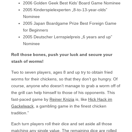
2006 Golden Geek Best Kids’ Board Game Nominee
2005 Kinderspielexperten „8-to-13-year-olds”
Nominee
2005 Japan Boardgame Prize Best Foreign Game
for Beginners
2005 Deutscher Lernspielpreis „6 years and up”
Nominee
Roll those bones, push your luck and secure your
stash of worms!
Two to seven players, ages 8 and up try to obtain fried
worms for their chickens, so that they don’t go hungry. Of
course, anyone who doesn’t manage to grab a worm off of
the grill can help himself to those of his opponents. This
fast-paced game by
Reiner Knizia
is, like
Hick Hack im
Gackelwack
, a gambling game in the finest chicken
tradition.”
Each turn players roll their dice and set aside all those
matching any single value. The remaining dice are rolled