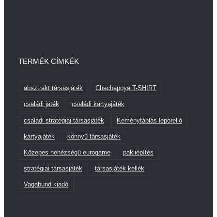
TERMÉK CÍMKÉK
absztrakt társasjáték
Chachapoya T-SHIRT
családi játék
családi kártyajáték
családi stratégiai társasjáték
Keménytáblás leporelló
kártyajáték
könnyű társasjáték
Közepes nehézségű eurogame
pakliépítés
stratégiai társasjáték
társasjáték kellék
Vagabund kiadó