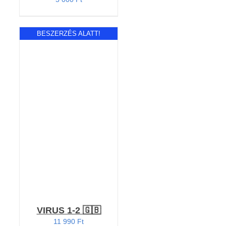
BESZERZÉS ALATT!
Értékelés:
RÉSZLETEK
5.00
/ 5
VIRUS 1-2 🇬🇧
11 990
Ft