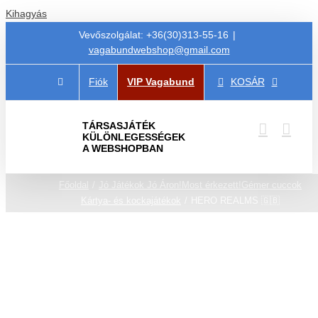
Kihagyás
Vevőszolgálat: +36(30)313-55-16
|
vagabundwebshop@gmail.com
Fiók
VIP Vagabund
KOSÁR
TÁRSASJÁTÉK
KÜLÖNLEGESSÉGEK
A WEBSHOPBAN
Főoldal
Jó Játékok Jó Áron!
Most érkezett!
Gémer cuccok
Kártya- és kockajátékok
HERO REALMS 🇬🇧