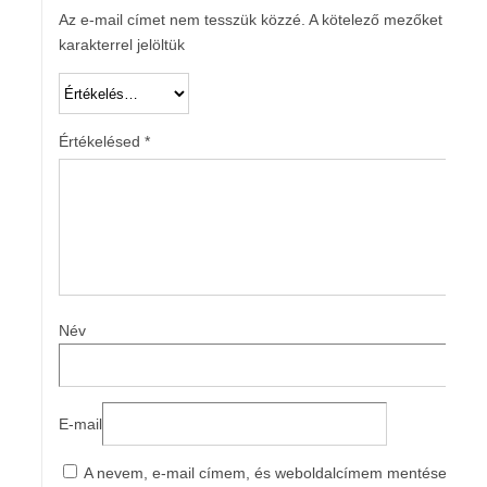
Az e-mail címet nem tesszük közzé.
A kötelező mezőket
*
karakterrel jelöltük
Értékelésed
*
Név
E-mail
A nevem, e-mail címem, és weboldalcímem mentése a