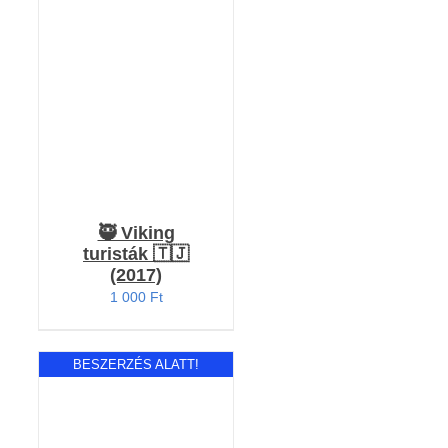
RÉSZLETEK
🥷 Viking
turisták 🇹🇯
(2017)
1 000
Ft
BESZERZÉS ALATT!