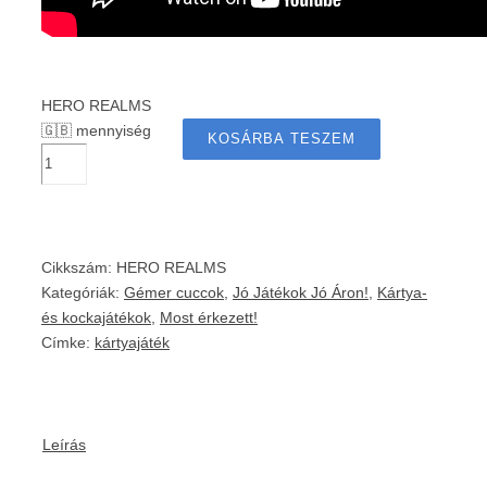
HERO REALMS
🇬🇧 mennyiség
KOSÁRBA TESZEM
Cikkszám:
HERO REALMS
Kategóriák:
Gémer cuccok
,
Jó Játékok Jó Áron!
,
Kártya-
és kockajátékok
,
Most érkezett!
Címke:
kártyajáték
Leírás