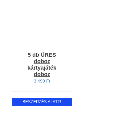
5 db ÜRES
doboz
kártyajáték
doboz
3 490
Ft
BESZERZÉS ALATT!