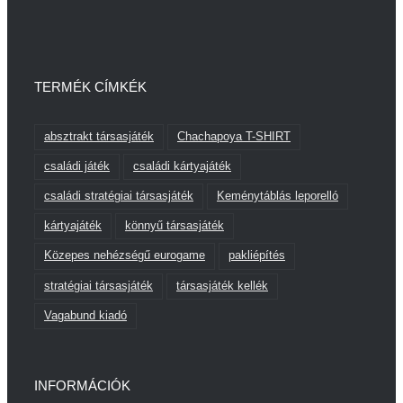
TERMÉK CÍMKÉK
absztrakt társasjáték
Chachapoya T-SHIRT
családi játék
családi kártyajáték
családi stratégiai társasjáték
Keménytáblás leporelló
kártyajáték
könnyű társasjáték
Közepes nehézségű eurogame
pakliépítés
stratégiai társasjáték
társasjáték kellék
Vagabund kiadó
INFORMÁCIÓK