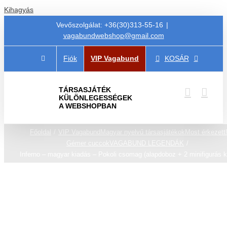
Kihagyás
Vevőszolgálat: +36(30)313-55-16
|
vagabundwebshop@gmail.com
Fiók
VIP Vagabund
KOSÁR
TÁRSASJÁTÉK
KÜLÖNLEGESSÉGEK
A WEBSHOPBAN
Főoldal
VIP Vagabund
Magyar nyelvű társasjátékok
Most érkezett
Gémer cuccok
VAGABUND LEGENDÁK
Inferno – magyar kiadás – Pokoli csomag (alapdoboz + 2 minifigurás k