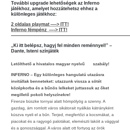
További upgrade lehetőségek az Inferno
játékhoz, amelyet hozzátehetsz ehhez a
különleges játékhoz:
2 oldalas playmat —-> ITT!
Inferno fémpénz —-> ITT!
—————————————————————————
„Ki itt belépsz, hagyj fel minden reménnyel!” –
Dante, Isteni színjáték
Letölthető a hivatalos magyar nyelvű
szabály!
INFERNO – Egy különleges hangulatú utazásra
invitállak benneteket: utazzunk vissza a sötét
középkorba és a bűnös lelkeket juttassuk az őket
megillető pokoli helyszínekre!
Firenze büszke tornyai alatt hömpölyög a szenny. A
gazdag, ám romlott város sikátorait nyálkás kátrányként
kúszva nyeli el a bűn. Terjed, megfertőzi a kocsmákat, a
piacokat és a ragyogó palotákat, elemészti lakóit a vággyal
és a gonoszsággal. A város alatt ott fortyog az örök