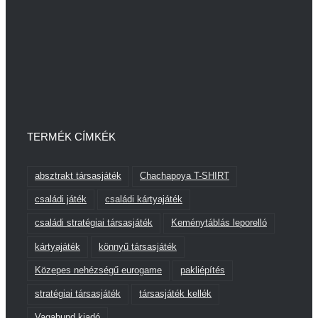
TERMÉK CÍMKÉK
absztrakt társasjáték
Chachapoya T-SHIRT
családi játék
családi kártyajáték
családi stratégiai társasjáték
Keménytáblás leporelló
kártyajáték
könnyű társasjáték
Közepes nehézségű eurogame
pakliépítés
stratégiai társasjáték
társasjáték kellék
Vagabund kiadó