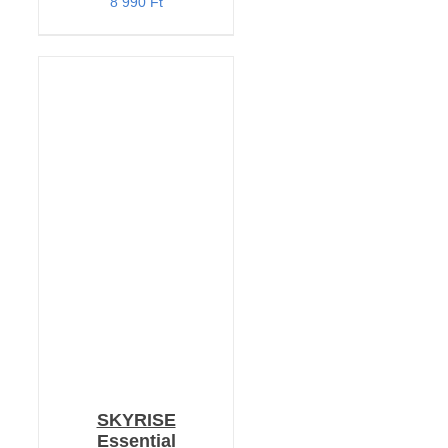
8 990
Ft
KOSÁRBA TESZEM
/
RÉSZLETEK
SKYRISE
Essential