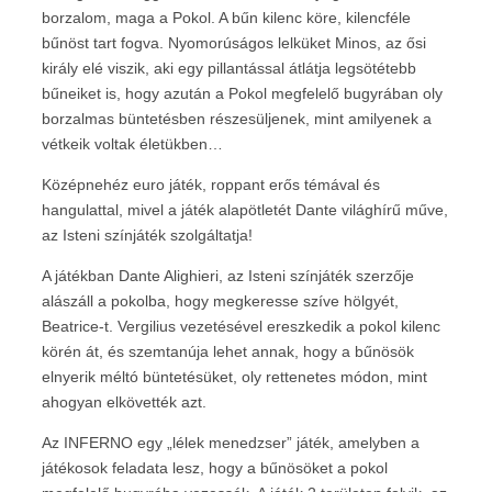
borzalom, maga a Pokol. A bűn kilenc köre, kilencféle
bűnöst tart fogva. Nyomorúságos lelküket Minos, az ősi
király elé viszik, aki egy pillantással átlátja legsötétebb
bűneiket is, hogy azután a Pokol megfelelő bugyrában oly
borzalmas büntetésben részesüljenek, mint amilyenek a
vétkeik voltak életükben…
Középnehéz euro játék, roppant erős témával és
hangulattal, mivel a játék alapötletét Dante világhírű műve,
az Isteni színjáték szolgáltatja!
A játékban Dante Alighieri, az Isteni színjáték szerzője
alászáll a pokolba, hogy megkeresse szíve hölgyét,
Beatrice-t. Vergilius vezetésével ereszkedik a pokol kilenc
körén át, és szemtanúja lehet annak, hogy a bűnösök
elnyerik méltó büntetésüket, oly rettenetes módon, mint
ahogyan elkövették azt.
Az INFERNO egy „lélek menedzser” játék, amelyben a
játékosok feladata lesz, hogy a bűnösöket a pokol