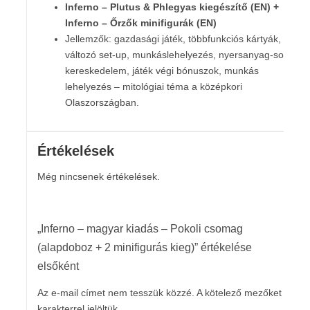
Inferno – Plutus & Phlegyas kiegészítő (EN) +
Inferno – Őrzők minifigurák (EN)
Jellemzők: gazdasági játék, többfunkciós kártyák,
változó set-up, munkáslehelyezés, nyersanyag-sor,
kereskedelem, játék végi bónuszok, munkás
lehelyezés – mitológiai téma a középkori
Olaszországban.
Értékelések
Még nincsenek értékelések.
„Inferno – magyar kiadás – Pokoli csomag
(alapdoboz + 2 minifigurás kieg)” értékelése
elsőként
Az e-mail címet nem tesszük közzé.
A kötelező mezőket
*
karakterrel jelöltük