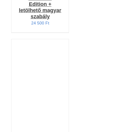
Edition +
letölhető magyar
szabály
24 500
Ft
KOSÁRBA TESZEM
/
RÉSZLETEK