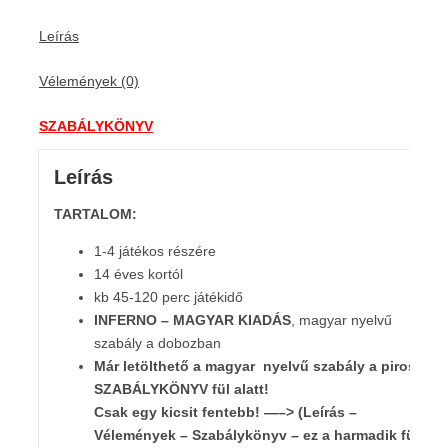
Leírás
Vélemények (0)
SZABÁLYKÖNYV
Leírás
TARTALOM:
1-4 játékos részére
14 éves kortól
kb 45-120 perc játékidő
INFERNO – MAGYAR KIADÁS
, magyar nyelvű
szabály a dobozban
Már letölthető a magyar nyelvű szabály
a piros
SZABÁLYKÖNYV fül alatt!
Csak egy kicsit fentebb! —–> (Leírás –
Vélemények – Szabálykönyv – ez a harmadik fül!