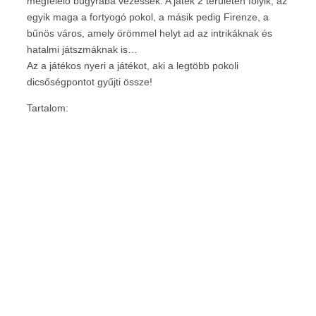
megfelelő bugyrába vezessék. A játék 2 területen folyik, az
egyik maga a fortyogó pokol, a másik pedig Firenze, a
bűnös város, amely örömmel helyt ad az intrikáknak és
hatalmi játszmáknak is…
Az a játékos nyeri a játékot, aki a legtöbb pokoli
dicsőségpontot gyűjti össze!
Tartalom: