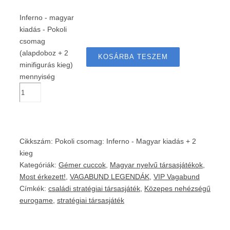
Inferno - magyar
kiadás - Pokoli
csomag
(alapdoboz + 2
KOSÁRBA TESZEM
minifigurás kieg)
mennyiség
Cikkszám:
Pokoli csomag: Inferno - Magyar kiadás + 2
kieg
Kategóriák:
Gémer cuccok
,
Magyar nyelvű társasjátékok
,
Most érkezett!
,
VAGABUND LEGENDÁK
,
VIP Vagabund
Címkék:
családi stratégiai társasjáték
,
Közepes nehézségű
eurogame
,
stratégiai társasjáték