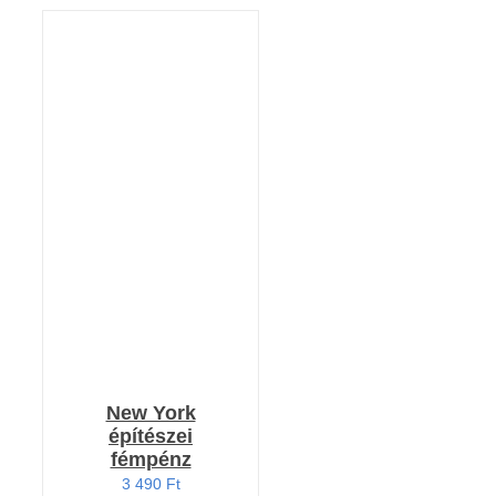
KOSÁRBA TESZEM
/
RÉSZLETEK
New York
építészei
fémpénz
3 490
Ft