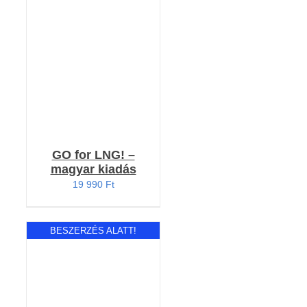
RÉSZLETEK
GO for LNG! –
magyar kiadás
19 990
Ft
BESZERZÉS ALATT!