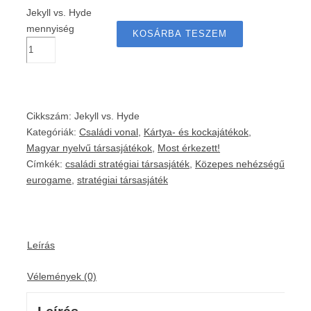
Jekyll vs. Hyde
mennyiség
KOSÁRBA TESZEM
Cikkszám:
Jekyll vs. Hyde
Kategóriák:
Családi vonal
,
Kártya- és kockajátékok
,
Magyar nyelvű társasjátékok
,
Most érkezett!
Címkék:
családi stratégiai társasjáték
,
Közepes nehézségű
eurogame
,
stratégiai társasjáték
Leírás
Vélemények (0)