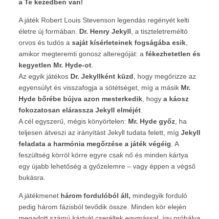
a Te kezedben van!
A játék Robert Louis Stevenson legendás regényét kelti
életre új formában.
Dr. Henry Jekyll
, a tiszteletreméltó
orvos és tudós a
saját kísérleteinek fogságába esik
,
amikor megteremti gonosz alteregóját: a
fékezhetetlen és
kegyetlen Mr. Hyde-ot
.
Az egyik játékos
Dr. Jekyllként küzd
, hogy megőrizze az
egyensúlyt és visszafogja a sötétséget, míg a másik
Mr.
Hyde bőrébe bújva azon mesterkedik
, hogy
a káosz
fokozatosan elárassza Jekyll elméjét
.
A cél egyszerű, mégis könyörtelen:
Mr. Hyde győz
, ha
teljesen átveszi az irányítást Jekyll tudata felett, míg
Jekyll
feladata a harmónia megőrzése a játék végéig
. A
feszültség körröl körre egyre csak nő és minden kártya
egy újabb lehetőség a győzelemre – vagy éppen a végső
bukásra.
A játékmenet
három fordulóból áll,
mindegyik forduló
pedig három fázisból tevődik össze. Minden kör elején
megadott számú kártyát cseréltek egymással, így próbálva