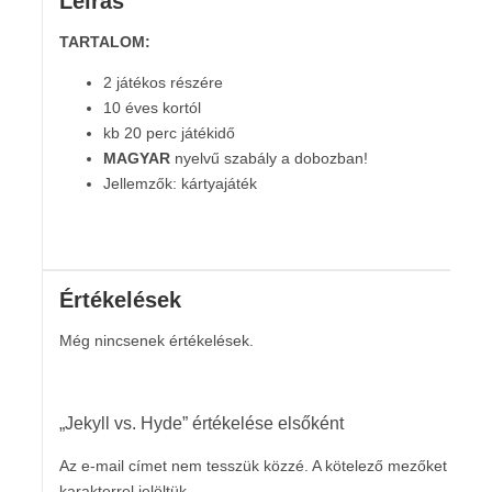
Leírás
TARTALOM:
2 játékos részére
10 éves kortól
kb 20 perc játékidő
MAGYAR
nyelvű szabály a dobozban!
Jellemzők: kártyajáték
Értékelések
Még nincsenek értékelések.
„Jekyll vs. Hyde” értékelése elsőként
Az e-mail címet nem tesszük közzé.
A kötelező mezőket
*
karakterrel jelöltük