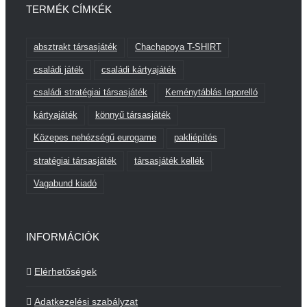
TERMÉK CÍMKÉK
absztrakt társasjáték
Chachapoya T-SHIRT
családi játék
családi kártyajáték
családi stratégiai társasjáték
Keménytáblás leporelló
kártyajáték
könnyű társasjáték
Közepes nehézségű eurogame
pakliépítés
stratégiai társasjáték
társasjáték kellék
Vagabund kiadó
INFORMÁCIÓK
Elérhetőségek
Adatkezelési szabályzat