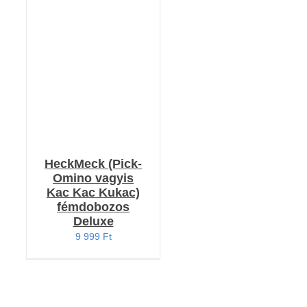
RÉSZLETEK
HeckMeck (Pick-
Omino vagyis
Kac Kac Kukac)
fémdobozos
Deluxe
9 999
Ft