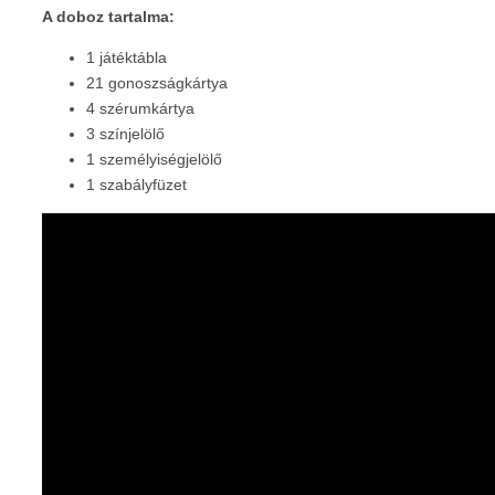
A doboz tartalma:
1 játéktábla
21 gonoszságkártya
4 szérumkártya
3 színjelölő
1 személyiségjelölő
1 szabályfüzet