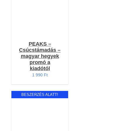
PEAKS –
Csúcstámadás –
magyar hegyek
promó a
kiadótól
1 990
Ft
BESZERZÉS ALATT!