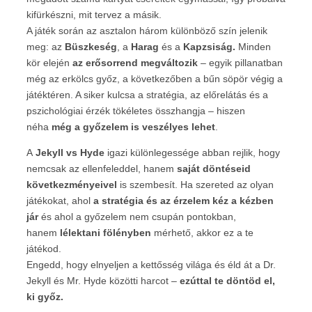
kifürkészni, mit tervez a másik.
A játék során az asztalon három különböző szín jelenik
meg: az
Büszkeség
, a
Harag
és a
Kapzsiság.
Minden
kör elején
az erősorrend megváltozik
– egyik pillanatban
még az erkölcs győz, a következőben a bűn söpör végig a
játéktéren. A siker kulcsa a stratégia, az előrelátás és a
pszichológiai érzék tökéletes összhangja – hiszen
néha
még a győzelem is veszélyes lehet
.
A
Jekyll vs Hyde
igazi különlegessége abban rejlik, hogy
nemcsak az ellenfeleddel, hanem
saját döntéseid
következményeivel
is szembesít. Ha szereted az olyan
játékokat, ahol
a stratégia és az érzelem kéz a kézben
jár
és ahol a győzelem nem csupán pontokban,
hanem
lélektani fölényben
mérhető, akkor ez a te
játékod.
Engedd, hogy elnyeljen a kettősség világa és éld át a Dr.
Jekyll és Mr. Hyde közötti harcot –
ezúttal te döntöd el,
ki győz.