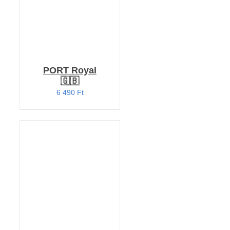
PORT Royal
🇬🇧
6 490
Ft
KOSÁRBA TESZEM
/
RÉSZLETEK