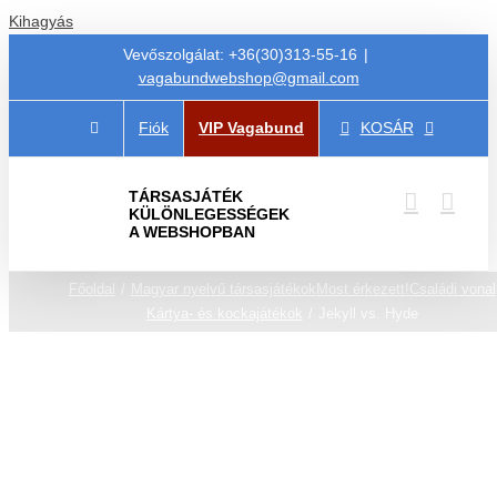
Kihagyás
Vevőszolgálat: +36(30)313-55-16
|
vagabundwebshop@gmail.com
Fiók
VIP Vagabund
KOSÁR
TÁRSASJÁTÉK
KÜLÖNLEGESSÉGEK
A WEBSHOPBAN
Főoldal
Magyar nyelvű társasjátékok
Most érkezett!
Családi vonal
Kártya- és kockajátékok
Jekyll vs. Hyde