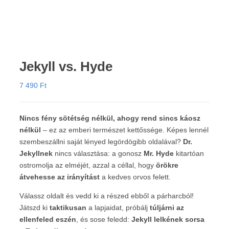
Jekyll vs. Hyde
7 490
Ft
Nincs fény sötétség nélkül, ahogy rend sincs káosz
nélkül
– ez az emberi természet kettőssége. Képes lennél
szembeszállni saját lényed legördögibb oldalával?
Dr.
Jekyllnek
nincs választása: a gonosz
Mr. Hyde
kitartóan
ostromolja az elméjét, azzal a céllal, hogy
örökre
átvehesse az irányítást
a kedves orvos felett.
Válassz oldalt és vedd ki a részed ebből a párharcból!
Játszd ki
taktikusan
a lapjaidat, próbálj
túljárni az
ellenfeled eszén
, és sose feledd:
Jekyll lelkének sorsa