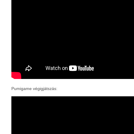
Pumigame végigjátszás: