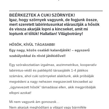
————————————————————————
BEÉRKEZTEK A CUKI SZÖRNYEK!
Igaz, hogy szörnyek vagyunk, de fogjunk össze,
mert szeretett labirintusunkat elárasztják a hősök
és vissza akarják lopni a kincseket, amit mi
loptunk el tőlük! Hallatlan! Világbotrány!
HŐSÖK, KÍVÜL TÁGASABB!
Egy nagy, közös családi kalandjáték! – egyszerű
szabályokkal és rövid játékidővel!
Egy szórakoztatóan izgalmas, aszimmetrikus, kooperatív
labirintus-védő és pakliépítő társasjáték 1-4 játékos
számára, ahol cuki szörnyeket alakítunk, akik próbálják
megvédeni a nagy nehezen megszerzett kincseiket az
„úgynevezett hősök” támadásai ellen, akik megpróbálják
ellopni azokat!
Mi nem vagyunk ám gonoszok…
Nem akarjuk meghódítani a világot vagy bármiféle