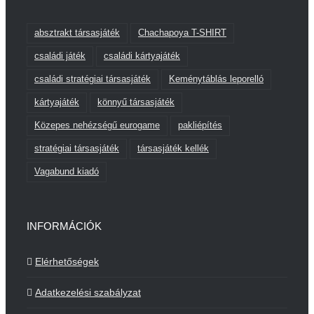
absztrakt társasjáték
Chachapoya T-SHIRT
családi játék
családi kártyajáték
családi stratégiai társasjáték
Keménytáblás leporelló
kártyajáték
könnyű társasjáték
Közepes nehézségű eurogame
pakliépítés
stratégiai társasjáték
társasjáték kellék
Vagabund kiadó
INFORMÁCIÓK
Elérhetőségek
Adatkezelési szabályzat