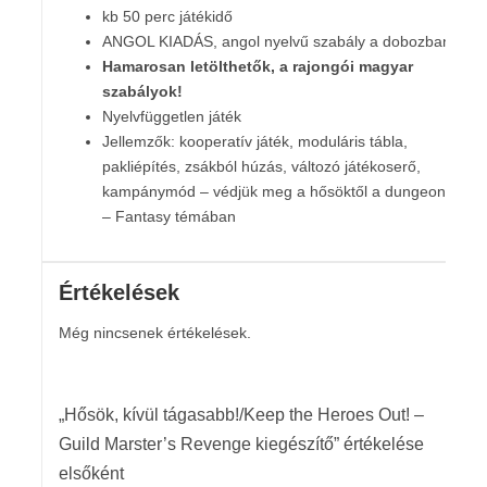
kb 50 perc játékidő
ANGOL KIADÁS, angol nyelvű szabály a dobozban
Hamarosan letölthetők, a rajongói magyar
szabályok!
Nyelvfüggetlen játék
Jellemzők: kooperatív játék, moduláris tábla,
pakliépítés, zsákból húzás, változó játékoserő,
kampánymód – védjük meg a hősöktől a dungeont!
– Fantasy témában
Értékelések
Még nincsenek értékelések.
„Hősök, kívül tágasabb!/Keep the Heroes Out! –
Guild Marster’s Revenge kiegészítő” értékelése
elsőként