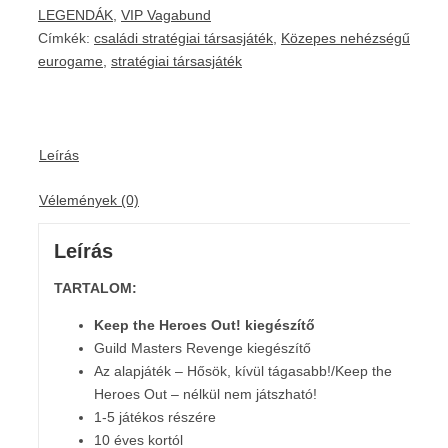
LEGENDÁK
,
VIP Vagabund
Címkék:
családi stratégiai társasjáték
,
Közepes nehézségű
eurogame
,
stratégiai társasjáték
Leírás
Vélemények (0)
Leírás
TARTALOM:
Keep the Heroes Out! kiegészítő
Guild Masters Revenge kiegészítő
Az alapjáték – Hősök, kívül tágasabb!/Keep the
Heroes Out – nélkül nem játszható!
1-5 játékos részére
10 éves kortól