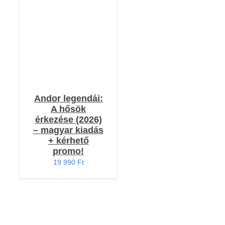
RÉSZLETEK
Andor legendái:
A hősök
érkezése (2026)
– magyar kiadás
+ kérhető
promo!
19 990
Ft