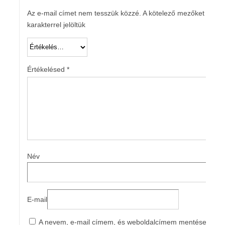
Az e-mail címet nem tesszük közzé.
A kötelező mezőket
*
karakterrel jelöltük
Értékelésed
*
Név
E-mail
A nevem, e-mail címem, és weboldalcímem mentése a