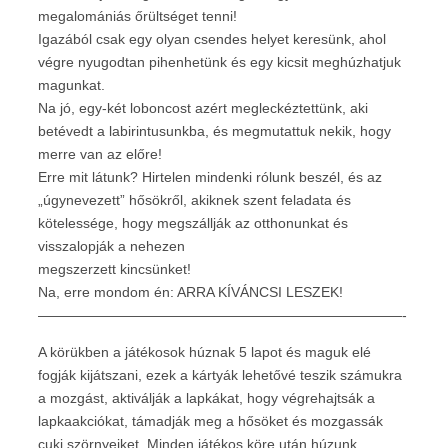
megalomániás őrültséget tenni!
Igazából csak egy olyan csendes helyet keresünk, ahol
végre nyugodtan pihenhetünk és egy kicsit meghúzhatjuk
magunkat.
Na jó, egy-két loboncost azért megleckéztettünk, aki
betévedt a labirintusunkba, és megmutattuk nekik, hogy
merre van az előre!
Erre mit látunk? Hirtelen mindenki rólunk beszél, és az
„úgynevezett” hősökről, akiknek szent feladata és
kötelessége, hogy megszállják az otthonunkat és
visszalopják a nehezen
megszerzett kincsünket!
Na, erre mondom én: ARRA KÍVÁNCSI LESZEK!
——————————————————————————-
A körükben a játékosok húznak 5 lapot és maguk elé
fogják kijátszani, ezek a kártyák lehetővé teszik számukra
a mozgást, aktiválják a lapkákat, hogy végrehajtsák a
lapkaakciókat, támadják meg a hősöket és mozgassák
cuki szörnyeiket. Minden játékos köre után húzunk