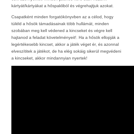
kártyát/kártyákat a hőspakliból és végrehajtjuk azokat.
Csapatként minden forgatókönyvben az a célod, hogy
túléld a hősök támadásainak több hullámát, minden
szobában meg kell védened a kincseket és végre kell
hajtanod a feladat követelményeit!. Ha a hősök ellopják a
legértékesebb kincset, akkor a játék véget ér, és azonnal
elveszítitek a játékot, de ha elég sokáig sikerül megvédeni
a kincseket, akkor mindannyian nyertek!