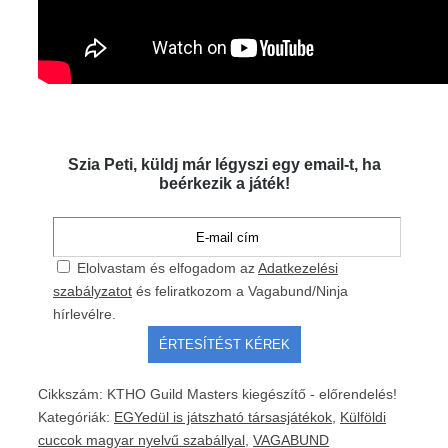
Szia Peti, küldj már légyszi egy email-t, ha
beérkezik a játék!
Elolvastam és elfogadom az
Adatkezelési
szabályzatot
és feliratkozom a Vagabund/Ninja
hírlevélre.
Cikkszám:
KTHO Guild Masters kiegészítő - előrendelés!
Kategóriák:
EGYedül is játszható társasjátékok
,
Külföldi
cuccok magyar nyelvű szabállyal
,
VAGABUND