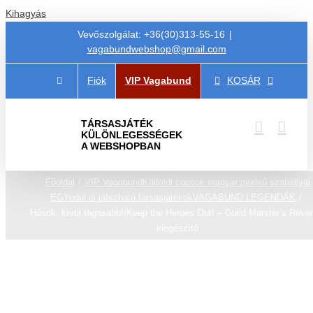
Kihagyás
Vevőszolgálat: +36(30)313-55-16
|
vagabundwebshop@gmail.com
Fiók
VIP Vagabund
KOSÁR
TÁRSASJÁTÉK
KÜLÖNLEGESSÉGEK
A WEBSHOPBAN
Főoldal
VIP Vagabund
Külföldi cuccok magyar nyelvű szabállyal
EGYedül is játszható társasjátékok
VAGABUND LEGENDÁK
Hősök, kívül tágasabb!/Keep the Heroes Out! – Guild Marster’s Reve
kiegészítő