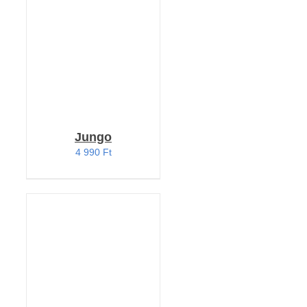
/
RÉSZLETEK
Jungo
4 990
Ft
KOSÁRBA TESZEM