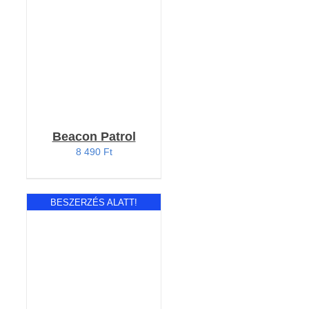
/
RÉSZLETEK
Beacon Patrol
8 490
Ft
BESZERZÉS ALATT!