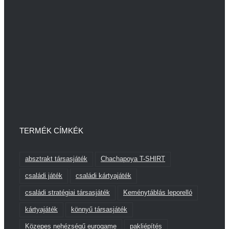
TERMÉK CÍMKÉK
absztrakt társasjáték
Chachapoya T-SHIRT
családi játék
családi kártyajáték
családi stratégiai társasjáték
Keménytáblás leporelló
kártyajáték
könnyű társasjáték
Közepes nehézségű eurogame
pakliépítés