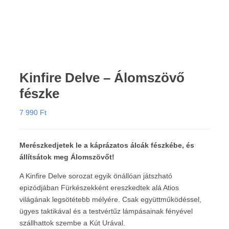
Kinfire Delve – Álomszövő
fészke
7 990
Ft
Merészkedjetek le a káprázatos álcák fészkébe, és
állítsátok meg Álomszövőt!
A Kinfire Delve sorozat egyik önállóan játszható
epizódjában Fürkészekként ereszkedtek alá Atios
világának legsötétebb mélyére. Csak együttműködéssel,
ügyes taktikával és a testvértűz lámpásainak fényével
szállhattok szembe a Kút Urával.