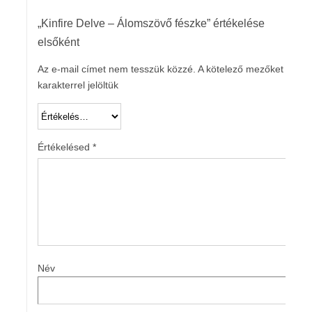
„Kinfire Delve – Álomszövő fészke” értékelése
elsőként
Az e-mail címet nem tesszük közzé.
A kötelező mezőket
*
karakterrel jelöltük
Értékelésed
*
Név