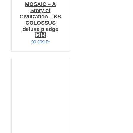
MOSAIC – A
Story of
Civilization – KS
COLOSSUS
deluxe pledge
🇬🇧
99 999
Ft
KOSÁRBA TESZEM
/
RÉSZLETEK