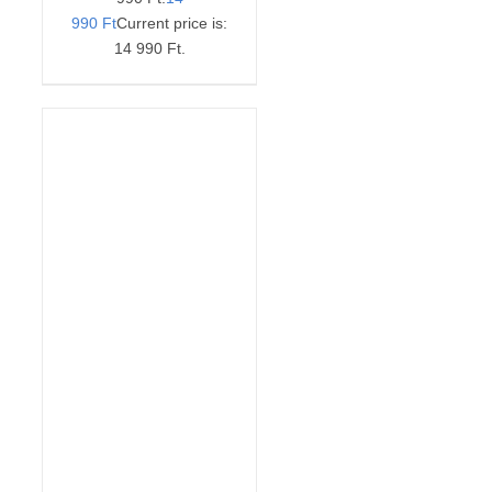
990
Ft
Current price is:
14 990 Ft.
ELŐRENDELÉS
/
RÉSZLETEK