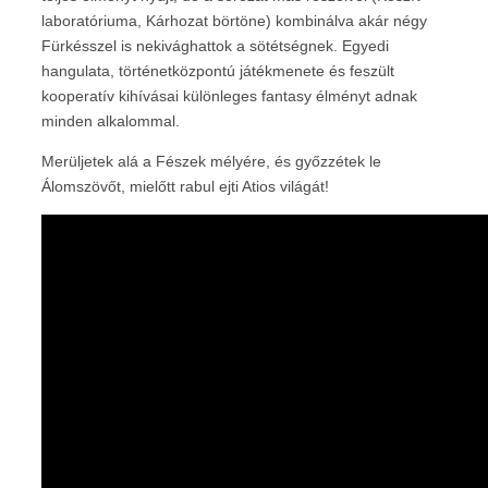
laboratóriuma, Kárhozat börtöne) kombinálva akár négy
Fürkésszel is nekivághattok a sötétségnek. Egyedi
hangulata, történetközpontú játékmenete és feszült
kooperatív kihívásai különleges fantasy élményt adnak
minden alkalommal.
Merüljetek alá a Fészek mélyére, és győzzétek le
Álomszövőt, mielőtt rabul ejti Atios világát!