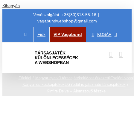
Kihagyás
Vevőszolgálat: +36(30)313-55-16
|
vagabundwebshop@gmail.com
Fiók
VIP Vagabund
KOSÁR
TÁRSASJÁTÉK
KÜLÖNLEGESSÉGEK
A WEBSHOPBAN
Főoldal
Magyar nyelvű társasjátékok
Most érkezett!
Családi vonal
Kártya- és kockajátékok
EGYedül is játszható társasjátékok
Kinfire Delve – Álomszövő fészke