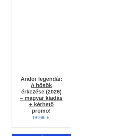
RÉSZLETEK
Andor legendái:
A hősök
érkezése (2026)
– magyar kiadás
+ kérhető
promo!
19 990
Ft