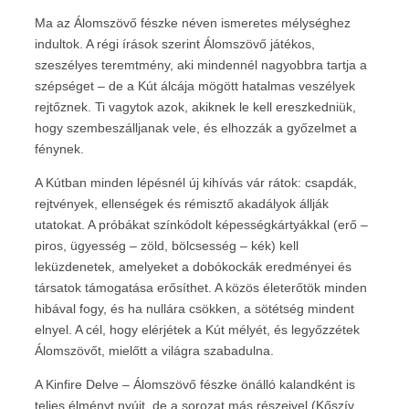
Ma az Álomszövő fészke néven ismeretes mélységhez
indultok. A régi írások szerint Álomszövő játékos,
szeszélyes teremtmény, aki mindennél nagyobbra tartja a
szépséget – de a Kút álcája mögött hatalmas veszélyek
rejtőznek. Ti vagytok azok, akiknek le kell ereszkedniük,
hogy szembeszálljanak vele, és elhozzák a győzelmet a
fénynek.
A Kútban minden lépésnél új kihívás vár rátok: csapdák,
rejtvények, ellenségek és rémisztő akadályok állják
utatokat. A próbákat színkódolt képességkártyákkal (erő –
piros, ügyesség – zöld, bölcsesség – kék) kell
leküzdenetek, amelyeket a dobókockák eredményei és
társatok támogatása erősíthet. A közös életerőtök minden
hibával fogy, és ha nullára csökken, a sötétség mindent
elnyel. A cél, hogy elérjétek a Kút mélyét, és legyőzzétek
Álomszövőt, mielőtt a világra szabadulna.
A Kinfire Delve – Álomszövő fészke önálló kalandként is
teljes élményt nyújt, de a sorozat más részeivel (Kőszív