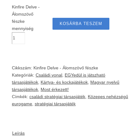
Kinfire Delve -
Álomszövő
fészke
KOSÁRBA TESZEM
mennyiség
Cikkszám:
Kinfire Delve - Álomszövő fészke
Kategóriák:
Családi vonal
,
EGYedül is játszható
társasjátékok
,
Kártya- és kockajátékok
,
Magyar nyelvű
társasjátékok
,
Most érkezett!
Címkék:
családi stratégiai társasjáték
,
Közepes nehézségű
eurogame
,
stratégiai társasjáték
Leírás