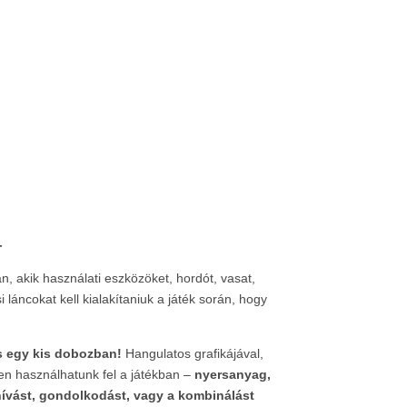
-
, akik használati eszközöket, hordót, vasat,
láncokat kell kialakítaniuk a játék során, hogy
cs egy kis dobozban!
Hangulatos grafikájával,
en használhatunk fel a játékban –
nyersanyag,
hívást, gondolkodást, vagy a kombinálást