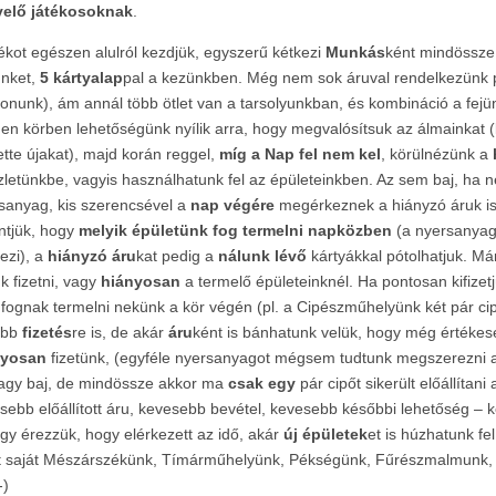
elő játékosoknak
.
tékot egészen alulról kezdjük, egyszerű kétkezi
Munkás
ként mindössz
ünket,
5 kártyalap
pal a kezünkben. Még nem sok áruval rendelkezünk p
onunk), ám annál több ötlet van a tarsolyunkban, és kombináció a fe
en körben lehetőségünk nyílik arra, hogy megvalósítsuk az álmainkat 
ette újakat), majd korán reggel,
míg a Nap fel nem kel
, körülnézünk a
zletünkbe, vagyis használhatunk fel az épületeinkben. Az sem baj, ha
sanyag, kis szerencsével a
nap végére
megérkeznek a hiányzó áruk i
ntjük, hogy
melyik épületünk fog termelni napközben
(a nyersanyag
lezi), a
hiányzó áru
kat pedig a
nálunk lévő
kártyákkal pótolhatjuk. Má
k fizetni, vagy
hiányosan
a termelő épületeinknél. Ha pontosan kifizet
fognak termelni nekünk a kör végén (pl. a Cipészműhelyünk két pár cip
őbb
fizetés
re is, de akár
áru
ként is bánhatunk velük, hogy még értékese
nyosan
fizetünk, (egyféle nyersanyagot mégsem tudtunk megszerezni a 
nagy baj, de mindössze akkor ma
csak egy
pár cipőt sikerült előállíta
sebb előállított áru, kevesebb bevétel, kevesebb későbbi lehetőség –
gy érezzük, hogy elérkezett az idő, akár
új épületek
et is húzhatunk fe
t saját Mészárszékünk, Tímárműhelyünk, Pékségünk, Fűrészmalmunk, 
-)