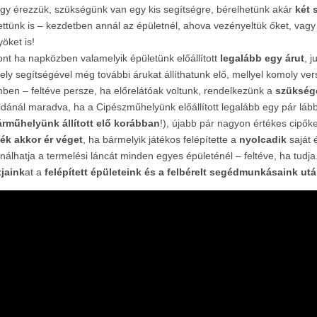
gy érezzük, szükségünk van egy kis segítségre, bérelhetünk akár
két
ettünk is – kezdetben annál az épületnél, ahova vezényeltük őket, vagy
yöket is!
ont ha napközben valamelyik épületünk előállított
legalább egy árut
, 
mely segítségével még további árukat állíthatunk elő, mellyel komoly ve
ben – feltéve persze, ha előrelátóak voltunk, rendelkezünk a
szükség
ldánál maradva, ha a Cipészműhelyünk előállított legalább egy pár lább
rműhelyünk állított elő korábban
!), újabb pár nagyon értékes cipőke
ték akkor ér véget
, ha bármelyik játékos felépítette a
nyolcadik
saját 
nálhatja a termelési láncát minden egyes épületénél – feltéve, ha tud
jaink
at a
felépített épületeink és a felbérelt segédmunkásaink ut