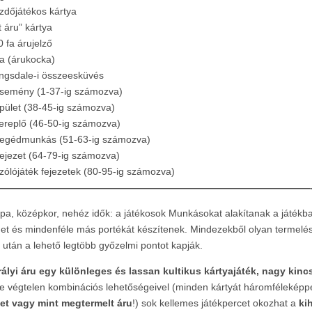
zdőjátékos kártya
t áru” kártya
0 fa árujelző
a (árukocka)
ngsdale-i összeesküvés
semény (1-37-ig számozva)
pület (38-45-ig számozva)
ereplő (46-50-ig számozva)
egédmunkás (51-63-ig számozva)
ejezet (64-79-ig számozva)
zólójáték fejezetek (80-95-ig számozva)
————————————————————————————————
pa, középkor, nehéz idők: a játékosok Munkásokat alakítanak a játékban
et és mindenféle más portékát készítenek. Mindezekből olyan termelési 
 után a lehető legtöbb győzelmi pontot kapják.
rályi áru egy különleges és lassan kultikus kártyajáték, nagy kin
te végtelen kombinációs lehetőségeivel (minden kártyát háromféleképp
et vagy mint megtermelt áru
!) sok kellemes játékpercet okozhat a
ki