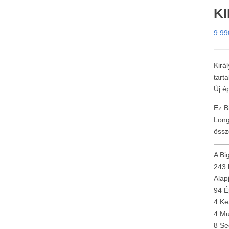
KI
9 9
Kirá
tart
Új é
Ez B
Long
össz
——
A Bi
243 
Alap
94 É
4 Ke
4 M
8 S