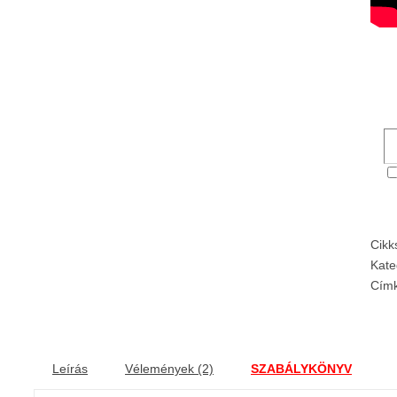
Cik
Kate
Cím
Leírás
Vélemények (2)
SZABÁLYKÖNYV