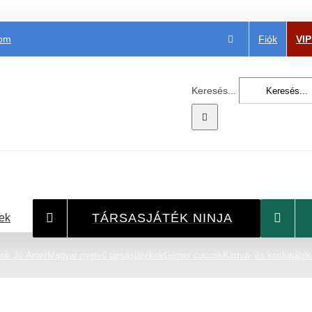
Fiók
VI
com
Keresés...
TÁRSASJÁTÉK NINJA
ek
ok Jó Áron!
Magyar nyelvű társasjátékok
Gémer cuccok
Kártya- és kockajáté