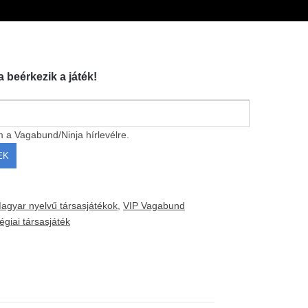
a beérkezik a játék!
m a Vagabund/Ninja hírlevélre.
agyar nyelvű társasjátékok
,
VIP Vagabund
tégiai társasjáték