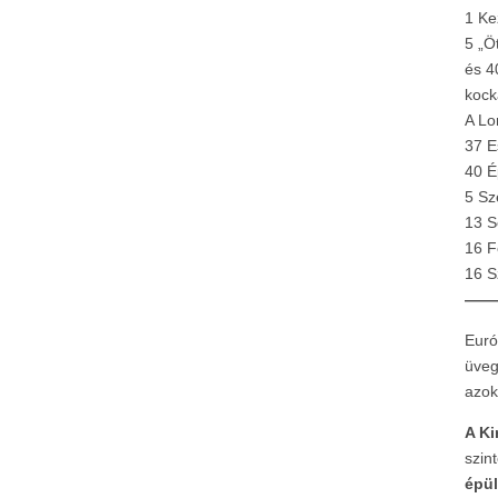
1 Ke
5 „Ö
és 4
kock
A Lo
37 E
40 É
5 Sz
13 S
16 F
16 S
——
Euró
üveg
azok
A Ki
szin
épül