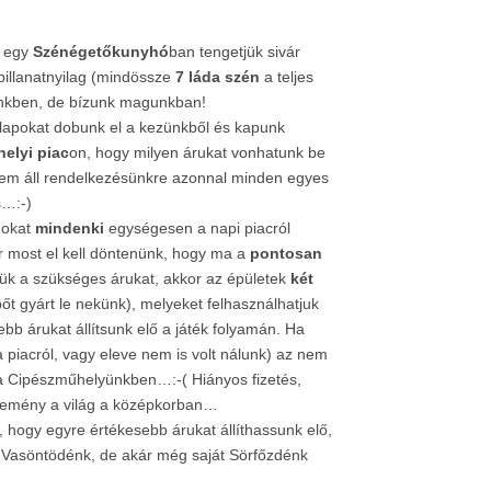
e egy
Szénégetőkunyhó
ban tengetjük sivár
illanatnyilag (mindössze
7 láda szén
a teljes
jünkben, de bízunk magunkban!
(lapokat dobunk el a kezünkből és kapunk
helyi piac
on, hogy milyen árukat vonhatunk be
 nem áll rendelkezésünkre azonnal minden egyes
s…:-)
okat
mindenki
egységesen a napi piacról
r most el kell döntenünk, hogy ma a
pontosan
jük a szükséges árukat, akkor az épületek
két
őt gyárt le nekünk), melyeket felhasználhatjuk
bb árukat állítsunk elő a játék folyamán. Ha
piacról, vagy eleve nem is volt nálunk) az nem
ni a Cipészműhelyünkben…:-( Hiányos fizetés,
 kemény a világ a középkorban…
l, hogy egyre értékesebb árukat állíthassunk elő,
Vasöntödénk, de akár még saját Sörfőzdénk