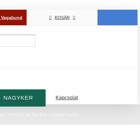
P Vagabund
KOSÁR
NAGYKER
Kapcsolat
kok
KIRÁLYI áru Big Box – magyar kiadás