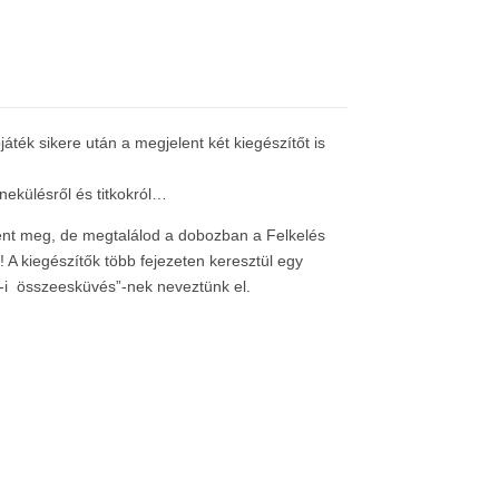
játék sikere után a megjelent két kiegészítőt is
enekülésről és titkokról…
elent meg, de megtalálod a dobozban a Felkelés
A kiegészítők több fejezeten keresztül egy
-i összeesküvés”-nek neveztünk el.