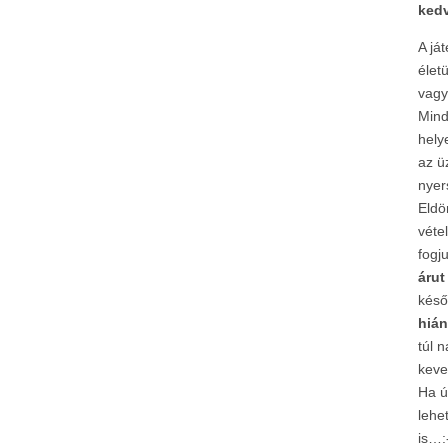
kedv
A já
élet
vagy
Mind
hely
az ü
nyer
Eldö
véte
fogju
árut
kés
hiá
túl 
keve
Ha ú
lehe
is…: