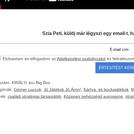
Szia Peti, küldj már légyszi egy email-t, h
Elolvastam és elfogadom az
Adatkezelési szabályzatot
és feliratkozo
kszám:
KIRÁLYI áru Big Box
góriák:
Gémer cuccok
,
Jó Játékok Jó Áron!
,
Kártya- és kockajátékok
,
M
kék:
családi stratégiai társasjáték
,
Közepes nehézségű eurogame
,
stra