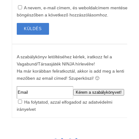
A nevem, e-mail címem, és weboldalcímem mentése a
böngészőben a következő hozzászólásomhoz.
A szabálykönyv letöltéséhez kérlek, iratkozz fel a
Vagabund/Társasjáték NINJA hírlevélre!
Ha már korábban feliratkoztál, akkor is add meg a lenti
mezőben az email címed! Szuperköszi! 🙂
Ha folytatod, azzal elfogadod az adatvédelmi
irányelvet