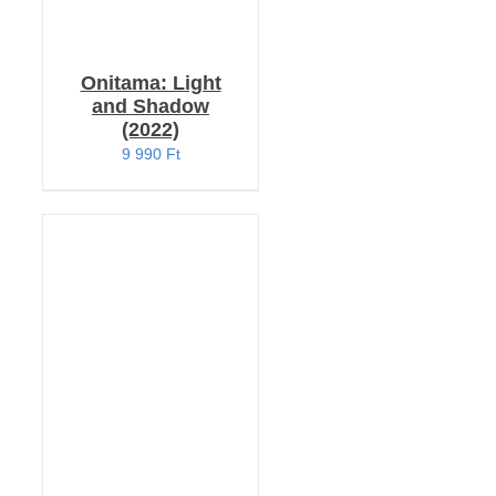
Onitama: Light
and Shadow
(2022)
9 990
Ft
KOSÁRBA TESZEM
/
RÉSZLETEK