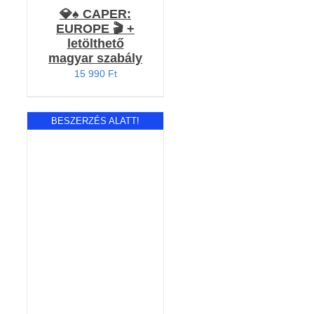
💎♠️ CAPER:
EUROPE 🎬 +
letölthető
magyar szabály
15 990
Ft
BESZERZÉS ALATT!
RÉSZLETEK