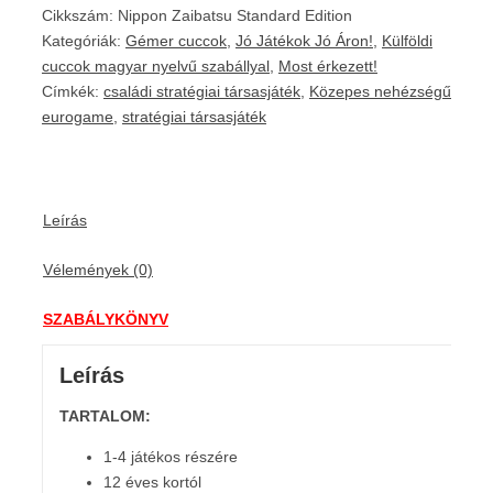
Cikkszám:
Nippon Zaibatsu Standard Edition
Kategóriák:
Gémer cuccok
,
Jó Játékok Jó Áron!
,
Külföldi
cuccok magyar nyelvű szabállyal
,
Most érkezett!
Címkék:
családi stratégiai társasjáték
,
Közepes nehézségű
eurogame
,
stratégiai társasjáték
Leírás
Vélemények (0)
SZABÁLYKÖNYV
Leírás
TARTALOM:
1-4 játékos részére
12 éves kortól