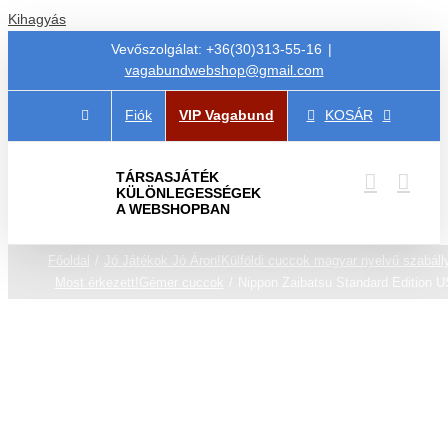
Kihagyás
Vevőszolgálat: +36(30)313-55-16
|
vagabundwebshop@gmail.com
Fiók
VIP Vagabund
KOSÁR
TÁRSASJÁTÉK
KÜLÖNLEGESSÉGEK
A WEBSHOPBAN
Főoldal
Jó Játékok Jó Áron!
Külföldi cuccok magyar nyelvű szabáll
Most érkezett!
Gémer cuccok
Nippon Zaibatsu Standard Edition U