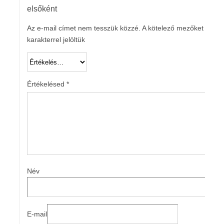
elsőként
Az e-mail címet nem tesszük közzé.
A kötelező mezőket
*
karakterrel jelöltük
Értékelésed
*
Név
E-mail