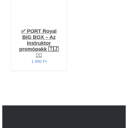
✅ PORT Royal
BIG BOX – Az
Instruktor
promópakk 🇹🇯
🏴‍☠️
1 990
Ft