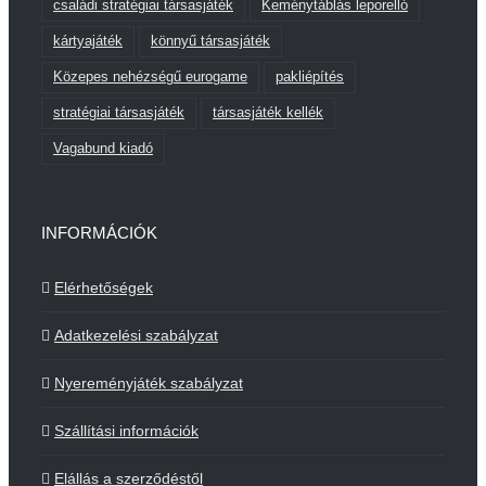
családi stratégiai társasjáték
Keménytáblás leporelló
kártyajáték
könnyű társasjáték
Közepes nehézségű eurogame
pakliépítés
stratégiai társasjáték
társasjáték kellék
Vagabund kiadó
INFORMÁCIÓK
Elérhetőségek
Adatkezelési szabályzat
Nyereményjáték szabályzat
Szállítási információk
Elállás a szerződéstől