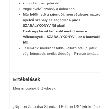
kb 60-120 perc játékidő
Angol nyelvű szabály a dobozba
n
Már letölthető a rajongói, nem végleges magyar
nyelvű szabály és segédlet
a piros
SZABÁLYKÖNYV fül alatt!
Csak egy kicsit fentebb! —–> (Leírás –
Vélemények – SZABÁLYKÖNYV – ez a harmadik
fül!
Jellemzők: moduláris tábla, változó set-up, játék
végi bónuszok, terület-többség – Firenze témában
Értékelések
Még nincsenek értékelések.
„Nippon Zaibatsu Standard Edition US” értékelése