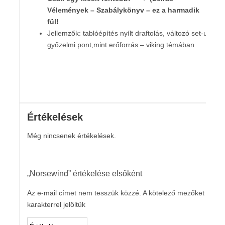
Vélemények – Szabálykönyv – ez a harmadik
fül!
Jellemzők: tablóépítés nyílt draftolás, változó set-up,
győzelmi pont,mint erőforrás – viking témában
Értékelések
Még nincsenek értékelések.
„Norsewind” értékelése elsőként
Az e-mail címet nem tesszük közzé.
A kötelező mezőket
*
karakterrel jelöltük