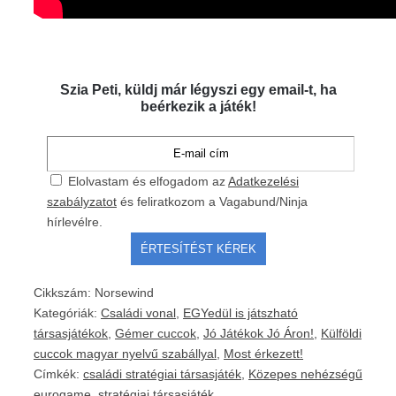
Szia Peti, küldj már légyszi egy email-t, ha
beérkezik a játék!
Elolvastam és elfogadom az
Adatkezelési
szabályzatot
és feliratkozom a Vagabund/Ninja
hírlevélre.
Cikkszám:
Norsewind
Kategóriák:
Családi vonal
,
EGYedül is játszható
társasjátékok
,
Gémer cuccok
,
Jó Játékok Jó Áron!
,
Külföldi
cuccok magyar nyelvű szabállyal
,
Most érkezett!
Címkék:
családi stratégiai társasjáték
,
Közepes nehézségű
eurogame
,
stratégiai társasjáték