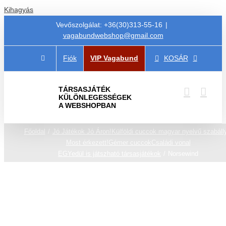
Kihagyás
Vevőszolgálat: +36(30)313-55-16
|
vagabundwebshop@gmail.com
Fiók
VIP Vagabund
KOSÁR
TÁRSASJÁTÉK
KÜLÖNLEGESSÉGEK
A WEBSHOPBAN
Főoldal
Jó Játékok Jó Áron!
Külföldi cuccok magyar nyelvű szabáll
Most érkezett!
Gémer cuccok
Családi vonal
EGYedül is játszható társasjátékok
Norsewind