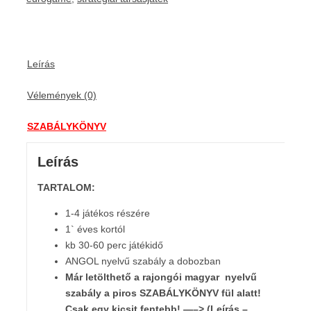
Leírás
Vélemények (0)
SZABÁLYKÖNYV
Leírás
TARTALOM:
1-4 játékos részére
1` éves kortól
kb 30-60 perc játékidő
ANGOL nyelvű szabály a dobozban
Már letölthető a rajongói magyar nyelvű
szabály
a piros SZABÁLYKÖNYV fül alatt!
Csak egy kicsit fentebb! —–> (Leírás –