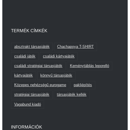
TERMÉK CÍMKÉK
absztrakt társasjáték
Chachapoya T-SHIRT
családi játék
családi kártyajáték
családi stratégiai társasjáték
Keménytáblás leporelló
kártyajáték
könnyű társasjáték
Közepes nehézségű eurogame
pakliépítés
stratégiai társasjáték
társasjáték kellék
Vagabund kiadó
INFORMÁCIÓK