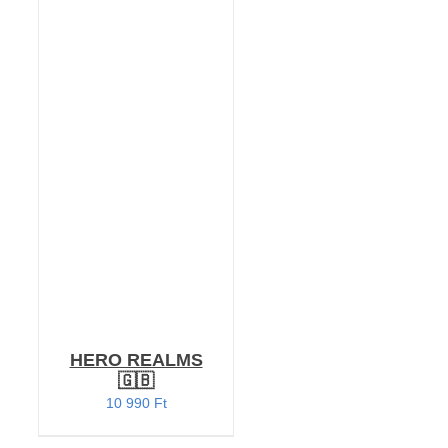
KOSÁRBA TESZEM
/
RÉSZLETEK
HERO REALMS
🇬🇧
10 990
Ft