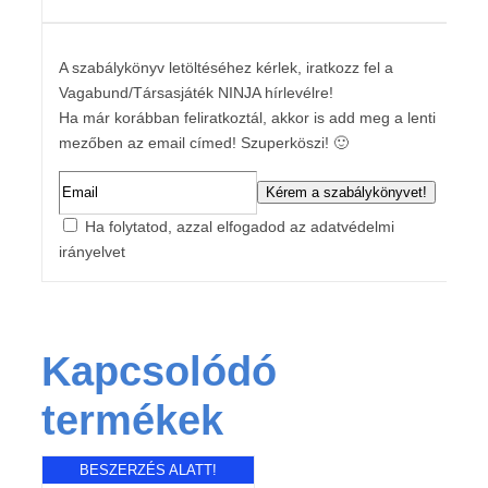
A szabálykönyv letöltéséhez kérlek, iratkozz fel a
Vagabund/Társasjáték NINJA hírlevélre!
Ha már korábban feliratkoztál, akkor is add meg a lenti
mezőben az email címed! Szuperköszi! 🙂
Ha folytatod, azzal elfogadod az adatvédelmi
irányelvet
Kapcsolódó
termékek
BESZERZÉS ALATT!