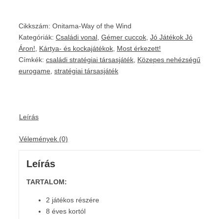
Cikkszám:
Onitama-Way of the Wind
Kategóriák:
Családi vonal
,
Gémer cuccok
,
Jó Játékok Jó
Áron!
,
Kártya- és kockajátékok
,
Most érkezett!
Címkék:
családi stratégiai társasjáték
,
Közepes nehézségű
eurogame
,
stratégiai társasjáték
Leírás
Vélemények (0)
Leírás
TARTALOM:
2 játékos részére
8 éves kortól