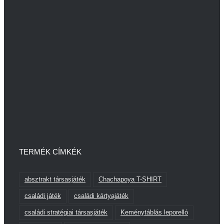
TERMÉK CÍMKÉK
absztrakt társasjáték
Chachapoya T-SHIRT
családi játék
családi kártyajáték
családi stratégiai társasjáték
Keménytáblás leporelló