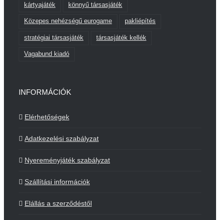
kártyajáték
könnyű társasjáték
Közepes nehézségű eurogame
pakliépítés
stratégiai társasjáték
társasjáték kellék
Vagabund kiadó
INFORMÁCIÓK
Elérhetőségek
Adatkezelési szabályzat
Nyereményjáték szabályzat
Szállítási információk
Elállás a szerződéstől