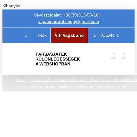
Kihagyás
Vevőszolgálat: +36(30)313-55-16
|
vagabundwebshop@gmail.com
Fiók
VIP Vagabund
KOSÁR
TÁRSASJÁTÉK
KÜLÖNLEGESSÉGEK
A WEBSHOPBAN
Főoldal
Jó Játékok Jó Áron!
Most érkezett!
Gémer cuccok
Családi vo
Kártya- és kockajátékok
Onitama: Way of the Wind