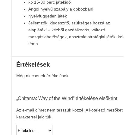
kb 15-30 perc játékidő
Angol nyelvű szabály a dobozban!
Nyelvfüggetlen játék
Jellemzők: kiegészítő, szükséges hozzá az
alapjáték! – kézből gazdálkodós, változó
mozgáslehetőségek, absztrakt stratégiai játék, keleti
téma
Értékelések
Még nincsenek értékelések.
„Onitama: Way of the Wind” értékelése elsőként
Az e-mail címet nem tesszük közzé.
A kötelező mezőket
*
karakterrel jelöltük