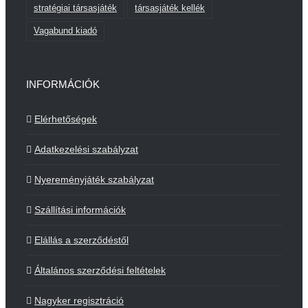
stratégiai társasjáték
társasjáték kellék
Vagabund kiadó
INFORMÁCIÓK
Elérhetőségek
Adatkezelési szabályzat
Nyereményjáték szabályzat
Szállítási információk
Elállás a szerződéstől
Általános szerződési feltételek
Nagyker regisztráció