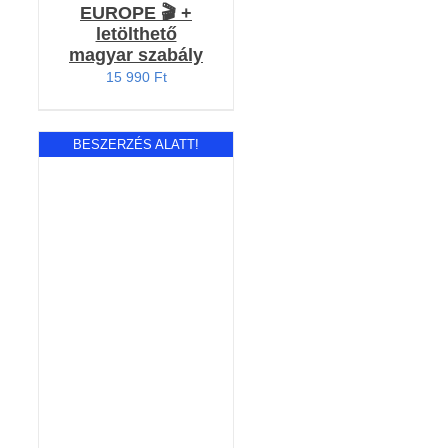
EUROPE 🎬 +
letölthető
magyar szabály
15 990
Ft
BESZERZÉS ALATT!
RÉSZLETEK