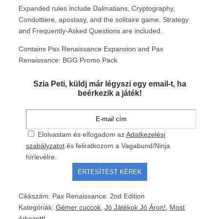
Expanded rules include Dalmatians, Cryptography,
Condottiere, apostasy, and the solitaire game. Strategy
and Frequently-Asked Questions are included.
Contains Pax Renaissance Expansion and Pax
Renaissance: BGG Promo Pack
Szia Peti, küldj már légyszi egy email-t, ha
beérkezik a játék!
Elolvastam és elfogadom az
Adatkezelési
szabályzatot
és feliratkozom a Vagabund/Ninja
hírlevélre.
Cikkszám:
Pax Renaissance: 2nd Edition
Kategóriák:
Gémer cuccok
,
Jó Játékok Jó Áron!
,
Most
érkezett!