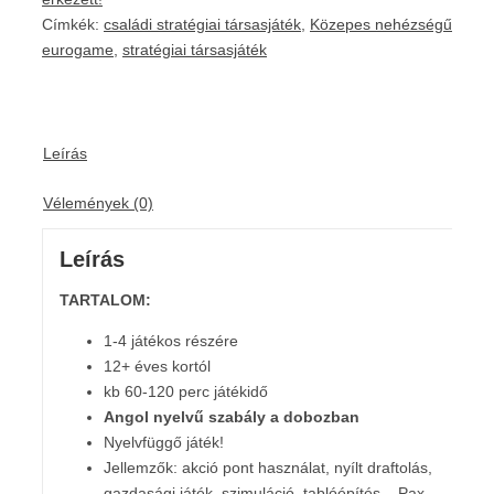
Címkék:
családi stratégiai társasjáték
,
Közepes nehézségű
eurogame
,
stratégiai társasjáték
Leírás
Vélemények (0)
Leírás
TARTALOM:
1-4 játékos részére
12+ éves kortól
kb 60-120 perc játékidő
Angol nyelvű szabály a dobozban
Nyelvfüggő játék!
Jellemzők: akció pont használat, nyílt draftolás,
gazdasági játék, szimuláció, tablóépítés – Pax