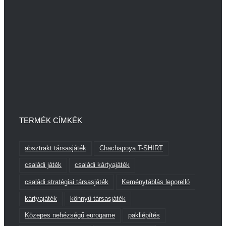
TERMÉK CÍMKÉK
absztrakt társasjáték
Chachapoya T-SHIRT
családi játék
családi kártyajáték
családi stratégiai társasjáték
Keménytáblás leporelló
kártyajáték
könnyű társasjáték
Közepes nehézségű eurogame
pakliépítés