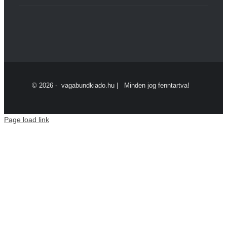
©
2026 - vagabundkiado.hu | Minden jog fenntartva!
Page load link