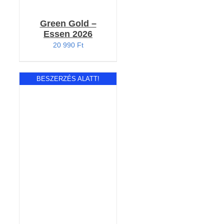
Green Gold –
Essen 2026
20 990
Ft
BESZERZÉS ALATT!
Értékelés:
RÉSZLETEK
5.00
/ 5