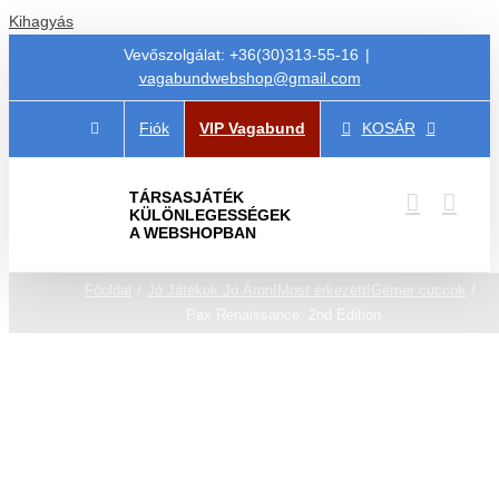
Kihagyás
Vevőszolgálat: +36(30)313-55-16
|
vagabundwebshop@gmail.com
Fiók
VIP Vagabund
KOSÁR
TÁRSASJÁTÉK
KÜLÖNLEGESSÉGEK
A WEBSHOPBAN
Főoldal
Jó Játékok Jó Áron!
Most érkezett!
Gémer cuccok
Pax Renaissance: 2nd Edition