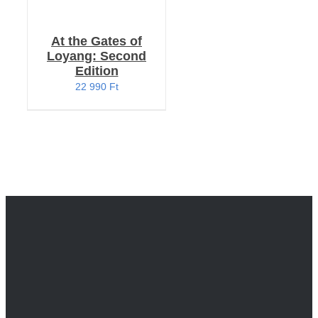
At the Gates of
Loyang: Second
Edition
22 990
Ft