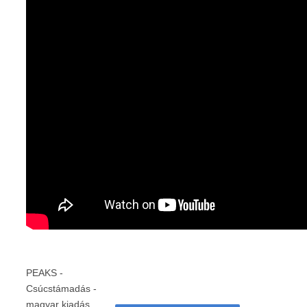
PEAKS -
Csúcstámadás -
magyar kiadás