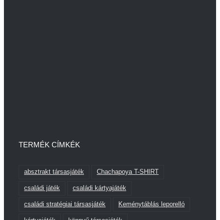
TERMÉK CÍMKÉK
absztrakt társasjáték
Chachapoya T-SHIRT
családi játék
családi kártyajáték
családi stratégiai társasjáték
Keménytáblás leporelló