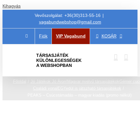
Kihagyás
Vevőszolgálat: +36(30)313-55-16
|
vagabundwebshop@gmail.com
Fiók
VIP Vagabund
KOSÁR
TÁRSASJÁTÉK
KÜLÖNLEGESSÉGEK
A WEBSHOPBAN
Főoldal
Jó Játékok Jó Áron!
Magyar nyelvű társasjátékok
Gémer cuc
Családi vonal
EGYedül is játszható társasjátékok
PEAKS – Csúcstámadás – magyar kiadás (promo nélkül)