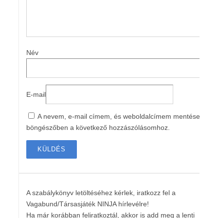
Név
E-mail
A nevem, e-mail címem, és weboldalcímem mentése a
böngészőben a következő hozzászólásomhoz.
A szabálykönyv letöltéséhez kérlek, iratkozz fel a
Vagabund/Társasjáték NINJA hírlevélre!
Ha már korábban feliratkoztál, akkor is add meg a lenti