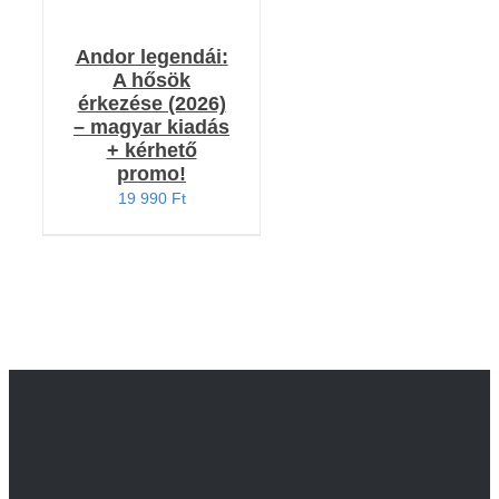
Andor legendái:
A hősök
érkezése (2026)
– magyar kiadás
+ kérhető
promo!
19 990
Ft