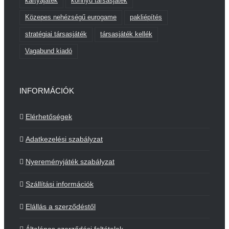
kártyajáték
könnyű társasjáték
Közepes nehézségű eurogame
pakliépítés
stratégiai társasjáték
társasjáték kellék
Vagabund kiadó
INFORMÁCIÓK
Elérhetőségek
Adatkezelési szabályzat
Nyereményjáték szabályzat
Szállítási információk
Elállás a szerződéstől