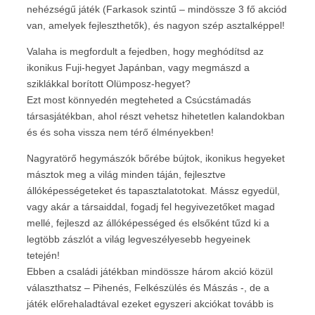
nehézségű játék (Farkasok szintű – mindössze 3 fő akciód
van, amelyek fejleszthetők), és nagyon szép asztalképpel!
Valaha is megfordult a fejedben, hogy meghódítsd az
ikonikus Fuji-hegyet Japánban, vagy megmászd a
sziklákkal borított Olümposz-hegyet?
Ezt most könnyedén megteheted a Csúcstámadás
társasjátékban, ahol részt vehetsz hihetetlen kalandokban
és és soha vissza nem térő élményekben!
Nagyratörő hegymászók bőrébe bújtok, ikonikus hegyeket
másztok meg a világ minden táján, fejlesztve
állóképességeteket és tapasztalatotokat. Mássz egyedül,
vagy akár a társaiddal, fogadj fel hegyivezetőket magad
mellé, fejleszd az állóképességed és elsőként tűzd ki a
legtöbb zászlót a világ legveszélyesebb hegyeinek
tetején!
Ebben a családi játékban mindössze három akció közül
választhatsz – Pihenés, Felkészülés és Mászás -, de a
játék előrehaladtával ezeket egyszeri akciókat tovább is