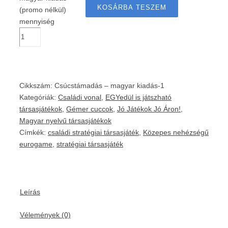
KOSÁRBA TESZEM
(promo nélkül)
mennyiség
Cikkszám:
Csúcstámadás – magyar kiadás-1
Kategóriák:
Családi vonal
,
EGYedül is játszható
társasjátékok
,
Gémer cuccok
,
Jó Játékok Jó Áron!
,
Magyar nyelvű társasjátékok
Címkék:
családi stratégiai társasjáték
,
Közepes nehézségű
eurogame
,
stratégiai társasjáték
Leírás
Vélemények (0)