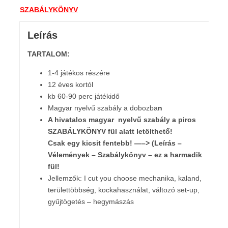
SZABÁLYKÖNYV
Leírás
TARTALOM:
1-4 játékos részére
12 éves kortól
kb 60-90 perc játékidő
Magyar nyelvű szabály a dobozba
n
A hivatalos magyar nyelvű szabály
a piros
SZABÁLYKÖNYV fül alatt letölthető!
Csak egy kicsit fentebb! —–> (Leírás –
Vélemények – Szabálykönyv – ez a harmadik
fül!
Jellemzők: I cut you choose mechanika, kaland,
területtöbbség, kockahasználat, változó set-up,
gyűjtögetés – hegymászás