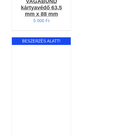
VAGABUND
kártyavédő 63,5
mm x 88 mm
5 000
Ft
BESZERZÉS ALATT!
Értékelés:
RÉSZLETEK
4.71
/ 5