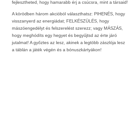
fejlesztheted, hogy hamarabb érj a csúcsra, mint a társaid!
A körödben három akcióból választhatsz: PIHENÉS, hogy
visszanyerd az energiádat; FELKÉSZÜLÉS, hogy
mászóengedélyt és felszerelést szerezz; vagy MÁSZÁS,
hogy meghódíts egy hegyet és begyűjtsd az érte járó
jutalmat! A győztes az lesz, akinek a legtöbb zászlója lesz
a táblán a játék végén és a bónuszkártyákon!