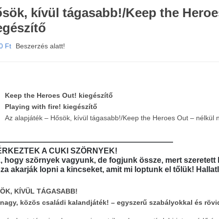
sök, kívül tágasabb!/Keep the Heroes
egészítő
90
Ft
Beszerzés alatt!
Keep the Heroes Out! kiegészítő
Playing with fire! kiegészítő
Az alapjáték – Hősök, kívül tágasabb!/Keep the Heroes Out – nélkül 
———————————————————————
RKEZTEK A CUKI SZÖRNYEK!
z, hogy szörnyek vagyunk, de fogjunk össze, mert szeretett 
za akarják lopni a kincseket, amit mi loptunk el tőlük! Hallat
ÖK, KÍVÜL TÁGASABB!
nagy, közös családi kalandjáték! – egyszerű szabályokkal és rövid