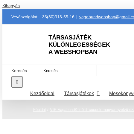
Kihagyás
Vevőszolgálat: +36(30)313-55-16
|
vagabundwebshop@gmail.
TÁRSASJÁTÉK
KÜLÖNLEGESSÉGEK
A WEBSHOPBAN
Keresés...
Kezdőoldal
Társasjátékok
Mesekönyv
Főoldal
VIP Vagabund
Külföldi cuccok magyar nyelvű sza