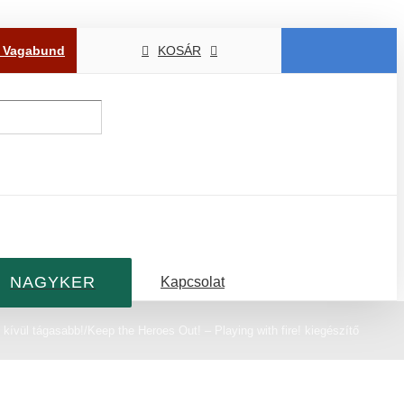
P Vagabund
KOSÁR
NAGYKER
Kapcsolat
kívül tágasabb!/Keep the Heroes Out! – Playing with fire! kiegészítő