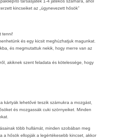
pakliépítő társasjáték 1-4 játékos számára, ahol
erzett kincseiket az „úgynevezett hősök”
 tenni!
ihenhetünk és egy kicsit meghúzhatjuk magunkat.
unkba, és megmutattuk nekik, hogy merre van az
ről, akiknek szent feladata és kötelessége, hogy
 a kártyák lehetővé teszik számukra a mozgást,
hősöket és mozgassák cuki szörnyeiket. Minden
okat.
dásainak több hullámát, minden szobában meg
Ha a hősök ellopják a legértékesebb kincset, akkor