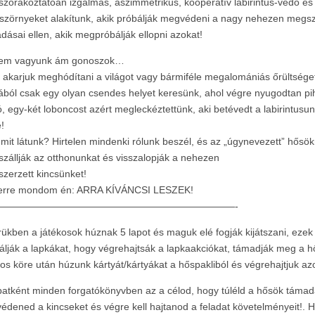
szórakoztatóan izgalmas, aszimmetrikus, kooperatív labirintus-védő és 
 szörnyeket alakítunk, akik próbálják megvédeni a nagy nehezen megsz
dásai ellen, akik megpróbálják ellopni azokat!
nem vagyunk ám gonoszok…
akarjuk meghódítani a világot vagy bármiféle megalomániás őrültséget
ából csak egy olyan csendes helyet keresünk, ahol végre nyugodtan p
ó, egy-két loboncost azért megleckéztettünk, aki betévedt a labirintus
!
 mit látunk? Hirtelen mindenki rólunk beszél, és az „úgynevezett” hősök
zállják az otthonunkat és visszalopják a nehezen
zerzett kincsünket!
erre mondom én: ARRA KÍVÁNCSI LESZEK!
————————————————————————-
rükben a játékosok húznak 5 lapot és maguk elé fogják kijátszani, ezek
válják a lapkákat, hogy végrehajtsák a lapkaakciókat, támadják meg a 
kos köre után húzunk kártyát/kártyákat a hőspakliból és végrehajtjuk az
atként minden forgatókönyvben az a célod, hogy túléld a hősök táma
 védened a kincseket és végre kell hajtanod a feladat követelményeit!. 