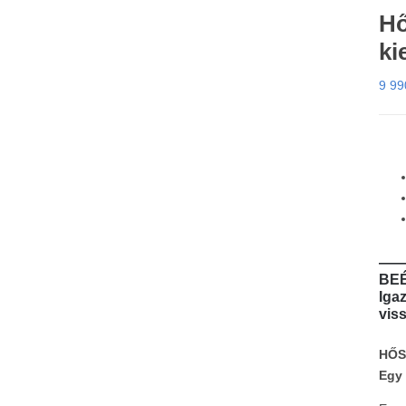
Hő
ki
9 9
—
BEÉ
Iga
viss
HŐS
Egy 