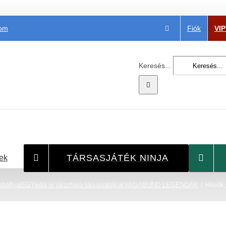
Fiók
VI
com
Keresés...
TÁRSASJÁTÉK NINJA
ek
bállyal
EGYedül is játszható társasjátékok
VAGABUND LEGENDÁK
Hősök, 