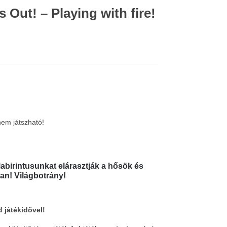
 Out! – Playing with fire!
nem játszható!
labirintusunkat elárasztják a hősök és
lan! Világbotrány!
 játékidővel!