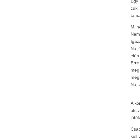
Egy 
cuki
táma
Mi 
Nem 
Igaz
Na j
előre
Erre
megs
megs
Na, 
——
A kö
akti
játé
Csap
kell