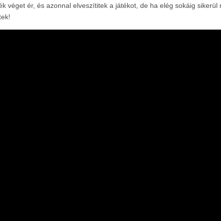
ték véget ér, és azonnal elveszítitek a játékot, de ha elég sokáig siker
tek!