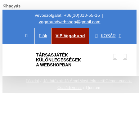
Kihagyás
Vevőszolgálat: +36(30)313-55-16
|
vagabundwebshop@gmail.com
Fiók
VIP Vagabund
KOSÁR
TÁRSASJÁTÉK
KÜLÖNLEGESSÉGEK
A WEBSHOPBAN
Főoldal
Jó Játékok Jó Áron!
Most érkezett!
Gémer cuccok
Családi vonal
Quorum