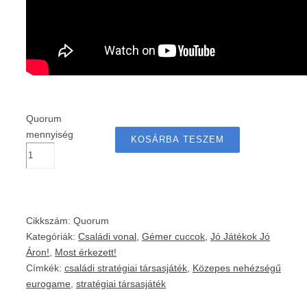
Quorum
mennyiség
KOSÁRBA TESZEM
Cikkszám:
Quorum
Kategóriák:
Családi vonal
,
Gémer cuccok
,
Jó Játékok Jó
Áron!
,
Most érkezett!
Címkék:
családi stratégiai társasjáték
,
Közepes nehézségű
eurogame
,
stratégiai társasjáték