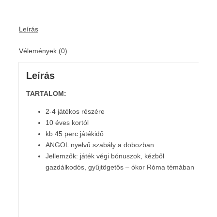
Leírás
Vélemények (0)
Leírás
TARTALOM:
2-4 játékos részére
10 éves kortól
kb 45 perc játékidő
ANGOL nyelvű szabály a dobozban
Jellemzők: játék végi bónuszok, kézből
gazdálkodós, gyűjtögetős – ókor Róma témában