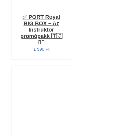
✅ PORT Royal
BIG BOX – Az
Instruktor
promópakk 🇹🇯
🏴‍☠️
1 990
Ft
KOSÁRBA TESZEM
/
RÉSZLETEK