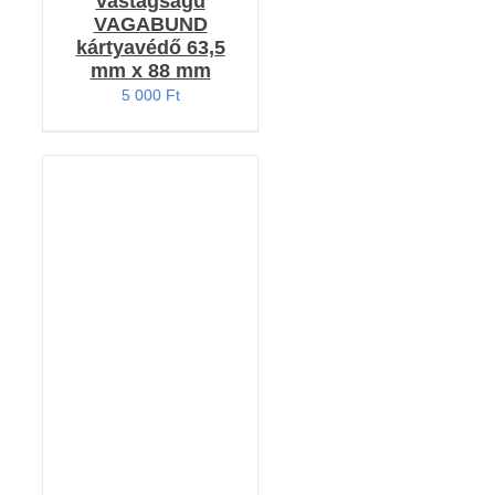
vastagságú
VAGABUND
kártyavédő 63,5
mm x 88 mm
5 000
Ft
KOSÁRBA TESZEM
/
RÉSZLETEK