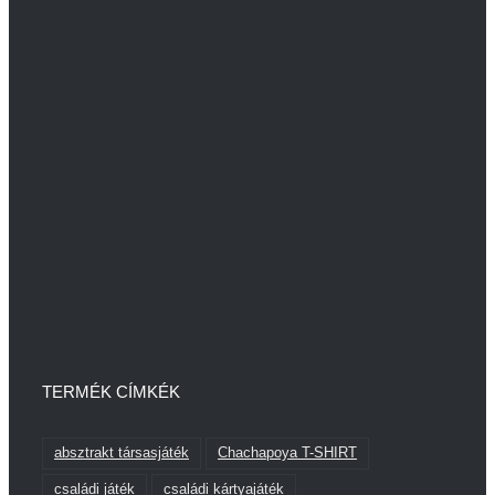
TERMÉK CÍMKÉK
absztrakt társasjáték
Chachapoya T-SHIRT
családi játék
családi kártyajáték