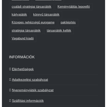
családi stratégiai társasjáték
Keménytáblás leporelló
kártyajáték
könnyű társasjáték
Közepes nehézségű eurogame
pakliépítés
stratégiai társasjáték
társasjáték kellék
Vagabund kiadó
INFORMÁCIÓK
Elérhetőségek
Adatkezelési szabályzat
Nyereményjáték szabályzat
Szállítási információk