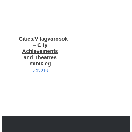
Cities/Világvárosok
– City
Achievements
and Theatres
minikieg
5 990
Ft