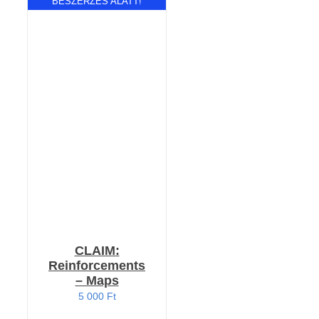
BESZERZÉS ALATT!
RÉSZLETEK
CLAIM:
Reinforcements
– Maps
5 000
Ft