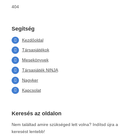
404
Segítség
Kezdőoldal
Társasjátékok
Mesekönyvek
Társasjáték NINJA
Nagyker
Kapcsolat
Keresés az oldalon
Nem találtad amire szükséged lett volna? Indítsd újra a
keresést lentebb!