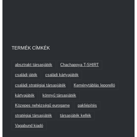
TERMÉK CÍMKÉK
absztrakt társasjáték
Chachapoya T-SHIRT
családi játék
családi kártyajáték
családi stratégiai társasjáték
Keménytáblás leporelló
kártyajáték
könnyű társasjáték
Közepes nehézségű eurogame
pakliépítés
stratégiai társasjáték
társasjáték kellék
Vagabund kiadó