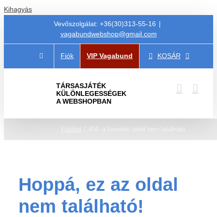
Kihagyás
Vevőszolgálat: +36(30)313-55-16
|
vagabundwebshop@gmail.com
Fiók
VIP Vagabund
KOSÁR
TÁRSASJÁTÉK
KÜLÖNLEGESSÉGEK
A WEBSHOPBAN
Főoldal
404- a keresett oldal nem található
Hoppá, ez az oldal
nem található!