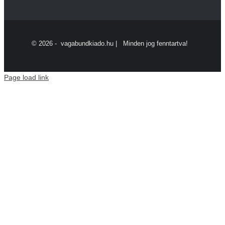
©
2026 - vagabundkiado.hu | Minden jog fenntartva!
Page load link