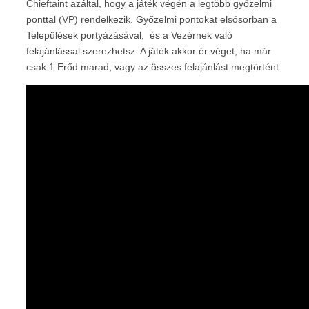
Chieftaint azáltal, hogy a játék végén a legtöbb győzelmi
ponttal (VP) rendelkezik. Győzelmi pontokat elsősorban a
Települések portyázásával, és a Vezérnek való
felajánlással szerezhetsz. A játék akkor ér véget, ha már
csak 1 Erőd marad, vagy az összes felajánlást megtörtént.