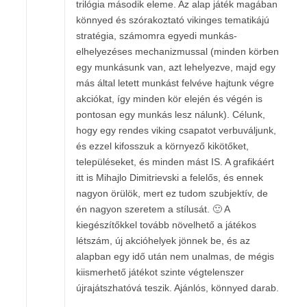
trilógia második eleme. Az alap játék magában
könnyed és szórakoztató vikinges tematikájú
stratégia, számomra egyedi munkás-
elhelyezéses mechanizmussal (minden körben
egy munkásunk van, azt lehelyezve, majd egy
más által letett munkást felvéve hajtunk végre
akciókat, így minden kör elején és végén is
pontosan egy munkás lesz nálunk). Célunk,
hogy egy rendes viking csapatot verbuváljunk,
és ezzel kifosszuk a környező kikötőket,
településeket, és minden mást IS. A grafikáért
itt is Mihajlo Dimitrievski a felelős, és ennek
nagyon örülök, mert ez tudom szubjektív, de
én nagyon szeretem a stílusát. 🙂 A
kiegészítőkkel tovább növelhető a játékos
létszám, új akcióhelyek jönnek be, és az
alapban egy idő után nem unalmas, de mégis
kiismerhető játékot szinte végtelenszer
újrajátszhatóvá teszik. Ajánlós, könnyed darab.