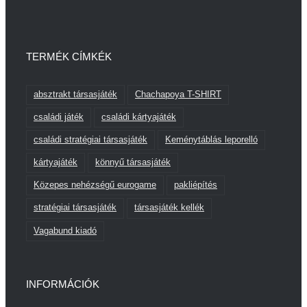
TERMÉK CÍMKÉK
absztrakt társasjáték
Chachapoya T-SHIRT
családi játék
családi kártyajáték
családi stratégiai társasjáték
Keménytáblás leporelló
kártyajáték
könnyű társasjáték
Közepes nehézségű eurogame
pakliépítés
stratégiai társasjáték
társasjáték kellék
Vagabund kiadó
INFORMÁCIÓK