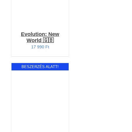
Evolution: New
World 🇬🇧
17 990
Ft
BESZERZÉS ALATT!
RÉSZLETEK