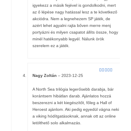
igyekezz a másik fejével is gondolkodni, mert
az ő lépése nagy hatással lesz a te következő
akciódra. Nem a legnehezem SP játék, de
azért lehet agyalni rajta bőven merre menj
portyázni és milyen csapatot állíts össze, hogy
minél hatékonyabb legyél. Nálunk örök
szerelem ez a játék.
Nagy Zoltán
–
2023-12-25
Értékelés:
4
/ 5
A North Sea trilógia legerősebb darabja, bár
korántsem hibátlan darab. Ajánlatos hozzá
beszerezni a két kiegészítőt, főleg a Hall of
Heroest ajánlom. Aki pedig egyedül vágna neki
a viking hódítgatásoknak, annak ott az online
letölthető solo alkalmazás.