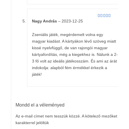
Nagy András
–
2023-12-25
Értékelés:
5
/ 5
Zseniális játék, megérdemelt volna egy
magyar kiadást. A kártyákon lévő szöveg miatt
kissé nyelvfüggő, de van rajongói magyar
kártyafordítás, még a kiegekhez is. Nálunk a 2-
3 fő volt az ideális játékosszám. És ami az árát
indokolja: alapból fém érmékkel érkezik a
játék!
Mondd el a véleményed
Az e-mail címet nem tesszük közzé.
A kötelező mezőket
*
karakterrel jelöltük