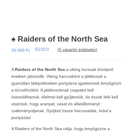
♠️ Raiders of the North Sea
(
5
vásárlói értékelés)
20 000
Ft
Értékelés
5
4.80
az 5-
ből,
értékelés
A
Raiders of the North Sea
a viking korszak középső
alapján
éveiben játszódik. Viking harcosként a játékosok a
gyanútlan településeken portyázva igyekeznek lenyűgözni
a törzsfőnököt. A játékosoknak csapatot kell
összeállítaniuk, élelmet kell gyűjteniük, és észak felé kell
utazniuk, hogy aranyat, vasat és állatállományt
zsákmányoljanak. Gyűjtsd össze harcosaidat, indul a
portyázás!
A Raiders of the North Sea célja, hogy lenyűgözze a