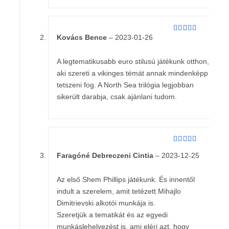
Kovács Bence
–
2023-01-26
Értékelés:
5
/ 5
A legtematikusabb euro stilusú játékunk otthon,
aki szereti a vikinges témát annak mindenképp
tetszeni fog. A North Sea trilógia legjobban
sikerült darabja, csak ajánlani tudom.
Értékelés:
5
Faragóné Debreczeni Cintia
–
2023-12-25
/ 5
Az első Shem Phillips játékunk. És innentől
indult a szerelem, amit tetézett Mihajlo
Dimitrievski alkotói munkája is.
Szeretjük a tematikát és az egyedi
munkáslehelyezést is, ami eléri azt, hogy