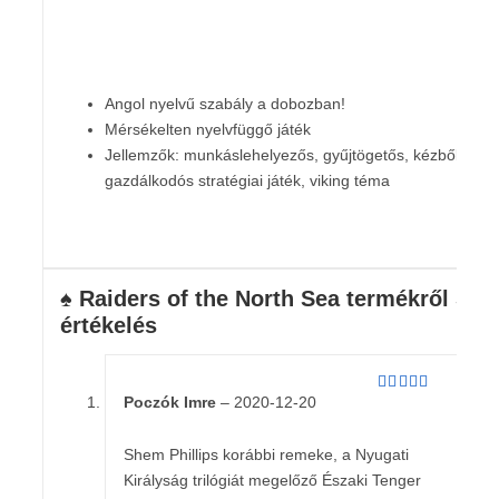
Angol nyelvű szabály a dobozban!
Mérsékelten nyelvfüggő játék
Jellemzők: munkáslehelyezős, gyűjtögetős, kézből
gazdálkodós stratégiai játék, viking téma
♠️ Raiders of the North Sea
termékről 5
értékelés
Poczók Imre
–
2020-12-20
Értékelés:
5
/ 5
Shem Phillips korábbi remeke, a Nyugati
Királyság trilógiát megelőző Északi Tenger