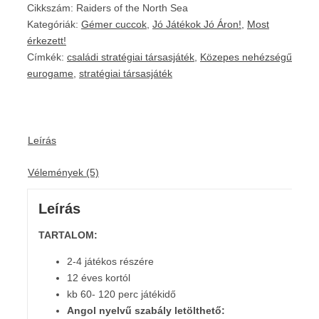
Cikkszám:
Raiders of the North Sea
Kategóriák:
Gémer cuccok
,
Jó Játékok Jó Áron!
,
Most
érkezett!
Címkék:
családi stratégiai társasjáték
,
Közepes nehézségű
eurogame
,
stratégiai társasjáték
Leírás
Vélemények (5)
Leírás
TARTALOM:
2-4 játékos részére
12 éves kortól
kb 60- 120 perc játékidő
Angol nyelvű szabály letölthető: