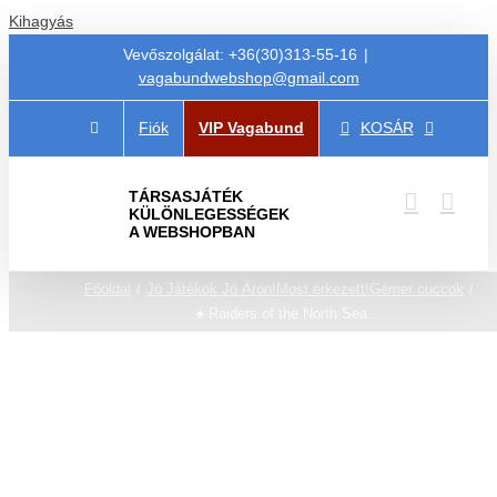
Kihagyás
Vevőszolgálat: +36(30)313-55-16
|
vagabundwebshop@gmail.com
Fiók
VIP Vagabund
KOSÁR
TÁRSASJÁTÉK
KÜLÖNLEGESSÉGEK
A WEBSHOPBAN
Főoldal
Jó Játékok Jó Áron!
Most érkezett!
Gémer cuccok
♠️ Raiders of the North Sea