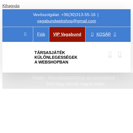
Kihagyás
Vevőszolgálat: +36(30)313-55-16
|
vagabundwebshop@gmail.com
Fiók
VIP Vagabund
KOSÁR
TÁRSASJÁTÉK
KÜLÖNLEGESSÉGEK
A WEBSHOPBAN
Főoldal
Most érkezett!
Kártya- és kockajátékok
SAIL/Nagy kékség magyar kiadás