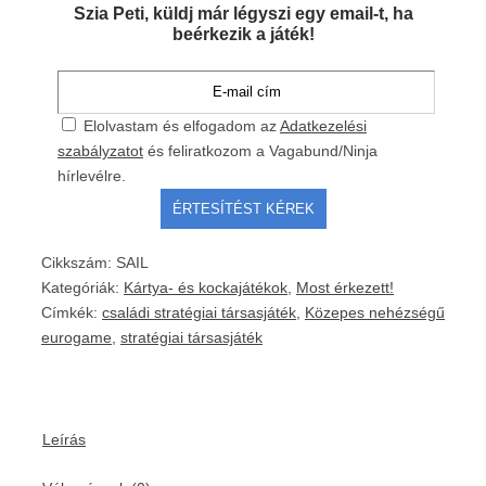
Szia Peti, küldj már légyszi egy email-t, ha
beérkezik a játék!
Elolvastam és elfogadom az
Adatkezelési
szabályzatot
és feliratkozom a Vagabund/Ninja
hírlevélre.
Cikkszám:
SAIL
Kategóriák:
Kártya- és kockajátékok
,
Most érkezett!
Címkék:
családi stratégiai társasjáték
,
Közepes nehézségű
eurogame
,
stratégiai társasjáték
Leírás