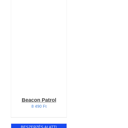
KOSÁRBA TESZEM
/
RÉSZLETEK
Beacon Patrol
8 490
Ft
BESZERZÉS ALATT!