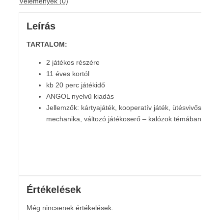
Vélemények (0)
Leírás
TARTALOM:
2 játékos részére
11 éves kortól
kb 20 perc játékidő
ANGOL nyelvű kiadás
Jellemzők: kártyajáték, kooperatív játék, ütésvivős
mechanika, változó játékoserő – kalózok témában
Értékelések
Még nincsenek értékelések.