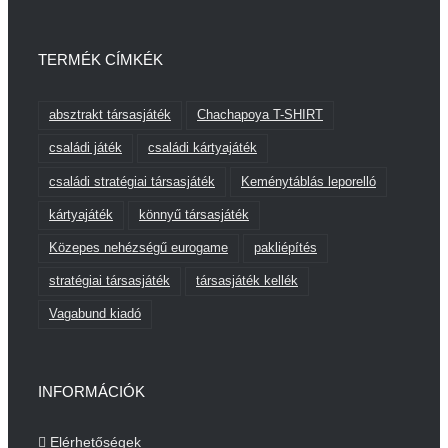
TERMÉK CÍMKÉK
absztrakt társasjáték
Chachapoya T-SHIRT
családi játék
családi kártyajáték
családi stratégiai társasjáték
Keménytáblás leporelló
kártyajáték
könnyű társasjáték
Közepes nehézségű eurogame
pakliépítés
stratégiai társasjáték
társasjáték kellék
Vagabund kiadó
INFORMÁCIÓK
Elérhetőségek