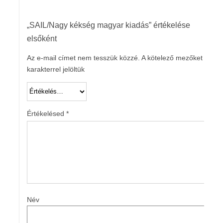
„SAIL/Nagy kékség magyar kiadás” értékelése
elsőként
Az e-mail címet nem tesszük közzé.
A kötelező mezőket
*
karakterrel jelöltük
Értékelésed
*
Név