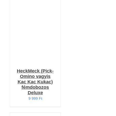
RÉSZLETEK
HeckMeck (Pick-
Omino vagyis
Kac Kac Kukac)
fémdobozos
Deluxe
9 999
Ft