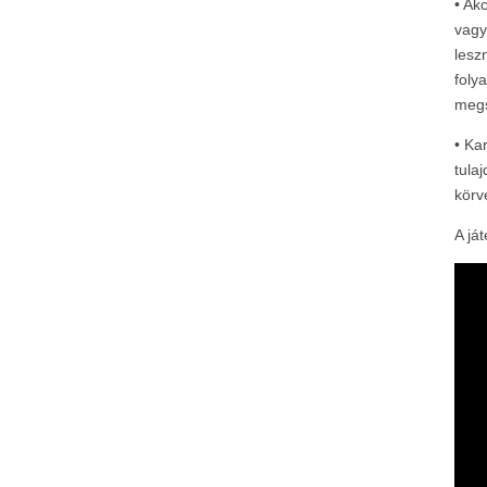
• Ak
vagy
lesz
foly
megs
• Ka
tula
körv
A já