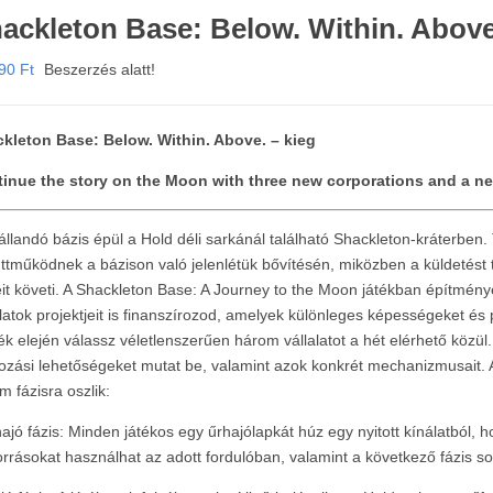
ackleton Base: Below. Within. Above
990
Ft
Beszerzés alatt!
kleton Base: Below. Within. Above. – kieg
inue the story on the Moon with three new corporations and a n
állandó bázis épül a Hold déli sarkánál található Shackleton-kráterben
ttműködnek a bázison való jelenlétük bővítésén, miközben a küldetést
eit követi. A Shackleton Base: A Journey to the Moon játékban építmény
alatok projektjeit is finanszírozod, amelyek különleges képességeket és
ték elején válassz véletlenszerűen három vállalatot a hét elérhető közül.
ozási lehetőségeket mutat be, valamint azok konkrét mechanizmusait. A
m fázisra oszlik:
hajó fázis: Minden játékos egy űrhajólapkát húz egy nyitott kínálatból,
orrásokat használhat az adott fordulóban, valamint a következő fázis so