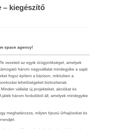
 – kiegészítő
ew space agency!
. Te vezeted az egyik űrügynökséget, amelyek
 támogató három nagyvállalat mindegyike a saját
eket fogsz építeni a bázison, miközben a
 pontozási lehetőségeket biztosítanak.
 Minden vállalat új projekteket, akciókat és
 játék három fordulóból áll, amelyek mindegyike
 hogy meghatározza, milyen típusú űrhajósokat és
rrendjét.