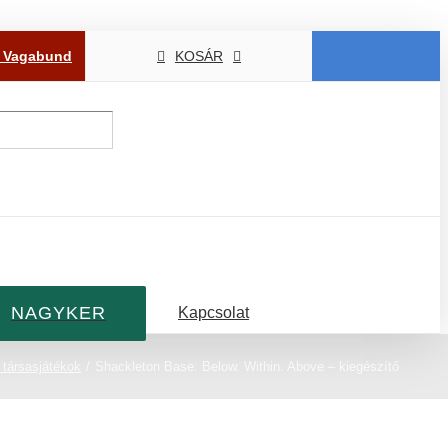
P Vagabund
KOSÁR
NAGYKER
Kapcsolat
 társasjátékok
Shackleton Base: Below. Within. Above – kiegészítő