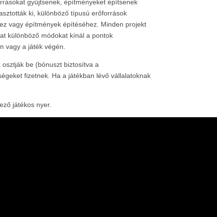
őforrásokat gyűjtsenek, építményeket építsenek
asztották ki, különböző típusú erőforrások
khez vagy építmények építéséhez. Minden projekt
lat különböző módokat kínál a pontok
n vagy a játék végén.
 osztják be (bónuszt biztosítva a
ségeket fizetnek. Ha a játékban lévő vállalatoknak
ező játékos nyer.