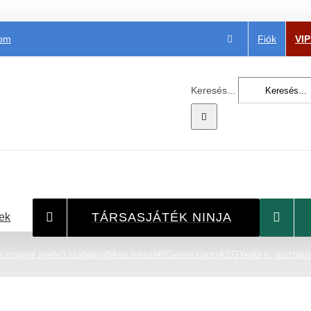
Fiók
VI
com
Keresés...
TÁRSASJÁTÉK NINJA
ek
k magyar nyelvű szabállyal
Most érkezett!
Gémer cuccok
EGYedül is játszható