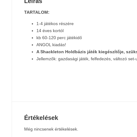
Leírás
TARTALOM:
1-4 játékos részére
14 éves kortól
kb 60-120 perc játékidő
ANGOL kiadás!
A Shackleton Holdbázis játék kiegészítője, szük
Jellemzők: gazdasági játék, felfedezés, változó s
Értékelések
Még nincsenek értékelések.