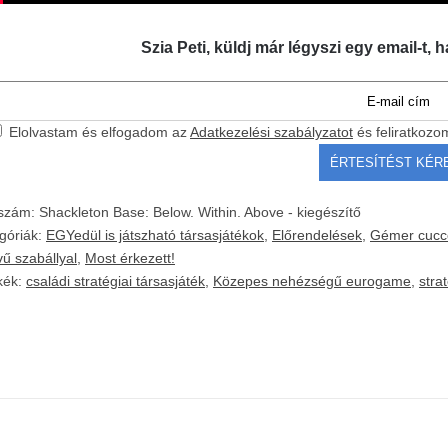
Szia Peti, küldj már légyszi egy email-t, h
Elolvastam és elfogadom az
Adatkezelési szabályzatot
és feliratkozo
kszám:
Shackleton Base: Below. Within. Above - kiegészítő
góriák:
EGYedül is játszható társasjátékok
,
Előrendelések
,
Gémer cucc
vű szabállyal
,
Most érkezett!
kék:
családi stratégiai társasjáték
,
Közepes nehézségű eurogame
,
stra