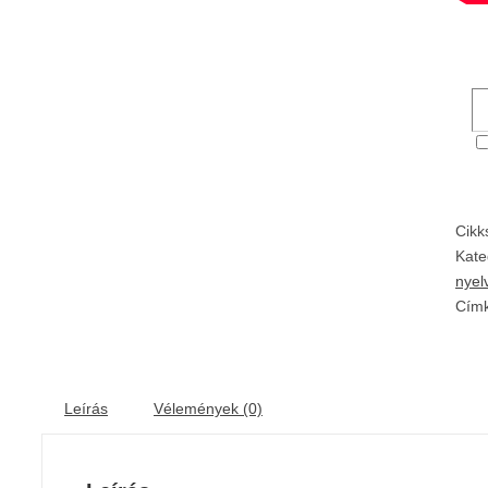
Cik
Kate
nyel
Cím
Leírás
Vélemények (0)