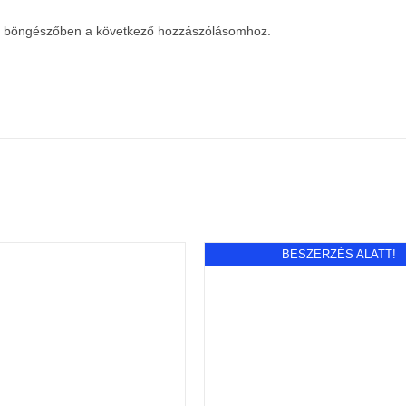
a böngészőben a következő hozzászólásomhoz.
BESZERZÉS ALATT!
RBA TESZEM
/
RÉSZLETEK