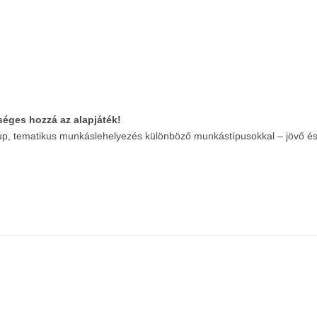
séges hozzá az alapjáték!
et-up, tematikus munkáslehelyezés különböző munkástípusokkal – jövő