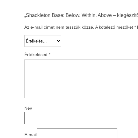
„Shackleton Base: Below. Within. Above – kiegészítő
Az e-mail címet nem tesszük közzé.
A kötelező mezőket
*
k
Értékelésed
*
Név
E-mail