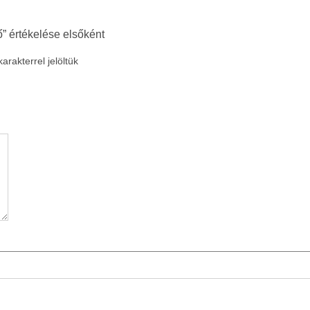
” értékelése elsőként
arakterrel jelöltük