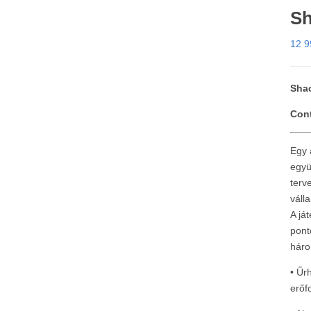
Sh
12 
Shac
Cont
Egy 
együ
terv
váll
A já
pont
háro
• Űr
erőf