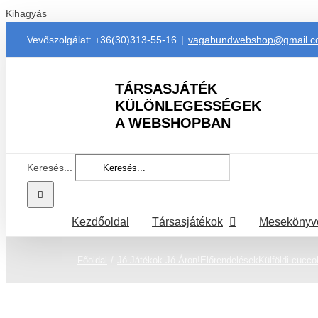
Kihagyás
Vevőszolgálat: +36(30)313-55-16
|
vagabundwebshop@gmail.
TÁRSASJÁTÉK
KÜLÖNLEGESSÉGEK
A WEBSHOPBAN
Keresés...
Kezdőoldal
Társasjátékok
Mesekönyv
Főoldal
Jó Játékok Jó Áron!
Előrendelések
Külföldi cucco