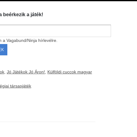
a beérkezik a játék!
m a Vagabund/Ninja hírlevélre.
ok
,
Jó Játékok Jó Áron!
,
Külföldi cuccok magyar
tégiai társasjáték