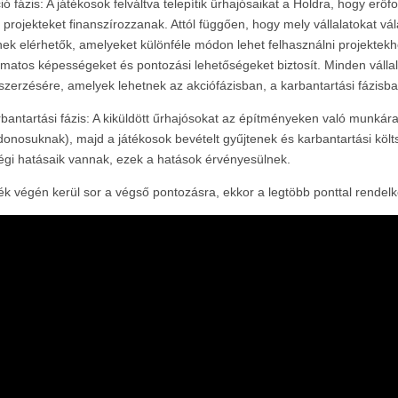
ció fázis: A játékosok felváltva telepítik űrhajósaikat a Holdra, hogy er
 projekteket finanszírozzanak. Attól függően, hogy mely vállalatokat vál
nek elérhetők, amelyeket különféle módon lehet felhasználni projekte
amatos képességeket és pontozási lehetőségeket biztosít. Minden válla
zerzésére, amelyek lehetnek az akciófázisban, a karbantartási fázisba
rbantartási fázis: A kiküldött űrhajósokat az építményeken való munkára
jdonosuknak), majd a játékosok bevételt gyűjtenek és karbantartási költ
égi hatásaik vannak, ezek a hatások érvényesülnek.
ték végén kerül sor a végső pontozásra, ekkor a legtöbb ponttal rendelk