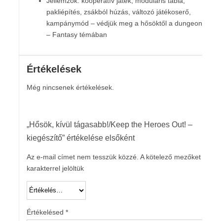
Jellemzők: kooperatív játék, moduláris tábla,
pakliépítés, zsákból húzás, változó játékoserő,
kampánymód – védjük meg a hősöktől a dungeont!
– Fantasy témában
Értékelések
Még nincsenek értékelések.
„Hősök, kívül tágasabb!/Keep the Heroes Out! –
kiegészítő” értékelése elsőként
Az e-mail címet nem tesszük közzé.
A kötelező mezőket
*
karakterrel jelöltük
Értékelésed
*