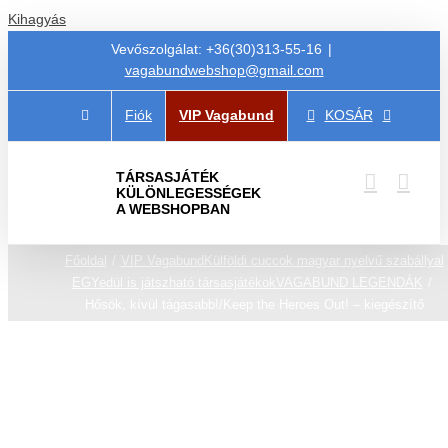
Kihagyás
Vevőszolgálat: +36(30)313-55-16
|
vagabundwebshop@gmail.com
Fiók
VIP Vagabund
KOSÁR
TÁRSASJÁTÉK
KÜLÖNLEGESSÉGEK
A WEBSHOPBAN
Főoldal
VIP Vagabund
Külföldi cuccok magyar nyelvű szabállyal
EGYedül is játszható társasjátékok
VAGABUND LEGENDÁK
Hősök, kívül tágasabb!/Keep the Heroes Out! – kiegészítő