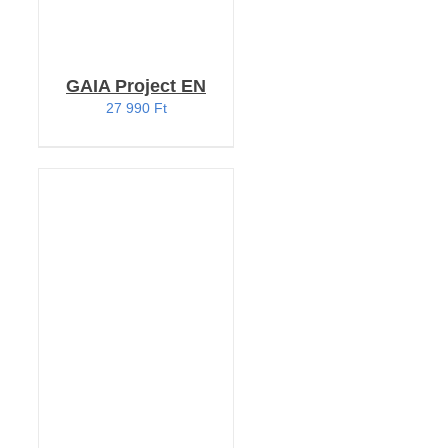
GAIA Project EN
27 990
Ft
KOSÁRBA TESZEM
/
RÉSZLETEK