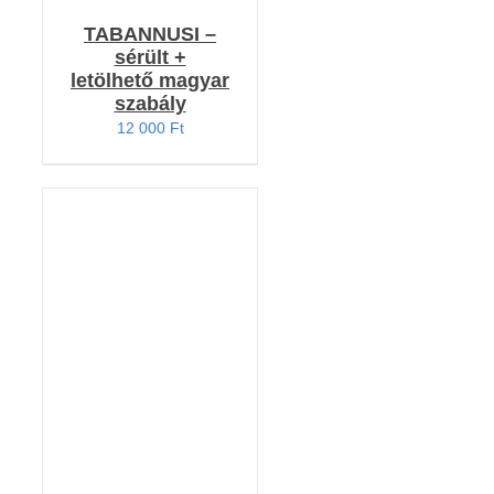
TABANNUSI –
sérült +
letölhető magyar
szabály
12 000
Ft
KOSÁRBA TESZEM
/
RÉSZLETEK