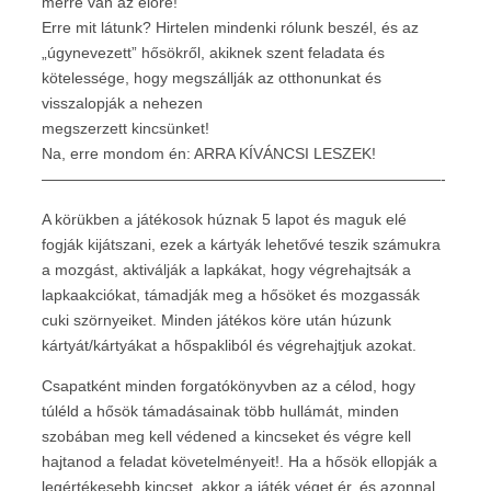
merre van az előre!
Erre mit látunk? Hirtelen mindenki rólunk beszél, és az
„úgynevezett” hősökről, akiknek szent feladata és
kötelessége, hogy megszállják az otthonunkat és
visszalopják a nehezen
megszerzett kincsünket!
Na, erre mondom én: ARRA KÍVÁNCSI LESZEK!
——————————————————————————-
A körükben a játékosok húznak 5 lapot és maguk elé
fogják kijátszani, ezek a kártyák lehetővé teszik számukra
a mozgást, aktiválják a lapkákat, hogy végrehajtsák a
lapkaakciókat, támadják meg a hősöket és mozgassák
cuki szörnyeiket. Minden játékos köre után húzunk
kártyát/kártyákat a hőspakliból és végrehajtjuk azokat.
Csapatként minden forgatókönyvben az a célod, hogy
túléld a hősök támadásainak több hullámát, minden
szobában meg kell védened a kincseket és végre kell
hajtanod a feladat követelményeit!. Ha a hősök ellopják a
legértékesebb kincset, akkor a játék véget ér, és azonnal