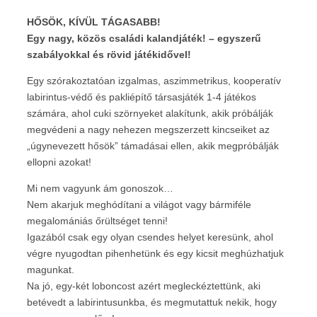
HŐSÖK, KÍVÜL TÁGASABB!
Egy nagy, közös családi kalandjáték! – egyszerű
szabályokkal és rövid játékidővel!
Egy szórakoztatóan izgalmas, aszimmetrikus, kooperatív
labirintus-védő és pakliépítő társasjáték 1-4 játékos
számára, ahol cuki szörnyeket alakítunk, akik próbálják
megvédeni a nagy nehezen megszerzett kincseiket az
„úgynevezett hősök” támadásai ellen, akik megpróbálják
ellopni azokat!
Mi nem vagyunk ám gonoszok…
Nem akarjuk meghódítani a világot vagy bármiféle
megalomániás őrültséget tenni!
Igazából csak egy olyan csendes helyet keresünk, ahol
végre nyugodtan pihenhetünk és egy kicsit meghúzhatjuk
magunkat.
Na jó, egy-két loboncost azért megleckéztettünk, aki
betévedt a labirintusunkba, és megmutattuk nekik, hogy