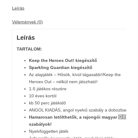
Leírás
Vélemények (0)
Leírás
TARTALOM:
Keep the Heroes Out! kiegészítő
Sparkling Guardian kiegészítő
Az alapjáték – Hősök, kívül tágasabb!/Keep the
Heroes Out – nélkül nem játszható!
1-5 játékos részére
10 éves kortól
kb 50 perc játékidő
ANGOL KIADÁS, angol nyelvű szabály a dobozban
Hamarosan letölthetők, a rajongói magyar
🇭🇺
szabályok!
Nyelvfüggetlen játék