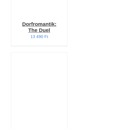
Dorfromantik:
The Duel
13 490
Ft
KOSÁRBA TESZEM
/
RÉSZLETEK