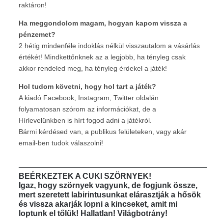
raktáron!
Ha meggondolom magam, hogyan kapom vissza a
pénzemet?
2 hétig mindenféle indoklás nélkül visszautalom a vásárlás
értékét! Mindkettőnknek az a legjobb, ha tényleg csak
akkor rendeled meg, ha tényleg érdekel a játék!
Hol tudom követni, hogy hol tart a játék?
A kiadó Facebook, Instagram, Twitter oldalán
folyamatosan szórom az információkat, de a
Hírlevelünkben is hírt fogod adni a játékról.
Bármi kérdésed van, a publikus felületeken, vagy akár
email-ben tudok válaszolni!
————————————————————————
BEÉRKEZTEK A CUKI SZÖRNYEK!
Igaz, hogy szörnyek vagyunk, de fogjunk össze,
mert szeretett labirintusunkat elárasztják a hősök
és vissza akarják lopni a kincseket, amit mi
loptunk el tőlük! Hallatlan! Világbotrány!