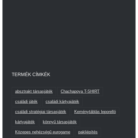
TERMÉK CÍMKÉK
absztrakt társasjáték
Chachapoya T-SHIRT
családi játék
családi kártyajáték
családi stratégiai társasjáték
Keménytáblás leporelló
kártyajáték
könnyű társasjáték
Közepes nehézségű eurogame
pakliépítés