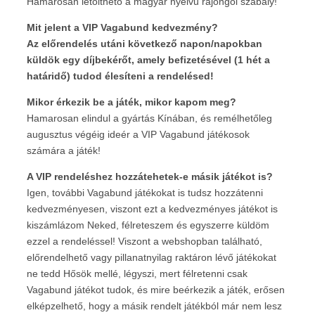
Hamarosan letölthető a magyar nyelvű rajongói szabály!
Mit jelent a VIP Vagabund kedvezmény?
Az előrendelés utáni következő napon/napokban
küldök egy díjbekérőt, amely befizetésével (1 hét a
határidő) tudod élesíteni a rendelésed!
Mikor érkezik be a játék, mikor kapom meg?
Hamarosan elindul a gyártás Kínában, és remélhetőleg
augusztus végéig ideér a VIP Vagabund játékosok
számára a játék!
A VIP rendeléshez hozzátehetek-e másik játékot is?
Igen, további Vagabund játékokat is tudsz hozzátenni
kedvezményesen, viszont ezt a kedvezményes játékot is
kiszámlázom Neked, félreteszem és egyszerre küldöm
ezzel a rendeléssel! Viszont a webshopban található,
előrendelhető vagy pillanatnyilag raktáron lévő játékokat
ne tedd Hősök mellé, légyszi, mert félretenni csak
Vagabund játékot tudok, és mire beérkezik a játék, erősen
elképzelhető, hogy a másik rendelt játékból már nem lesz