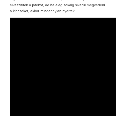
elveszítitek a játékot, de ha elég sokáig sikerül megvédeni
a kincseket, akkor mindannyian nyertek!