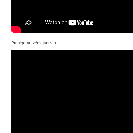
Pumigame végigjátszás: