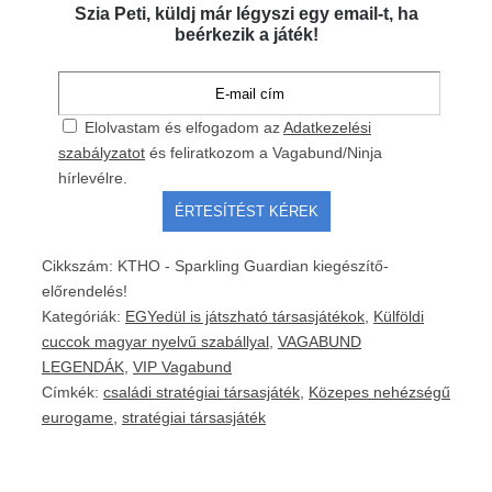
Szia Peti, küldj már légyszi egy email-t, ha
beérkezik a játék!
Elolvastam és elfogadom az
Adatkezelési
szabályzatot
és feliratkozom a Vagabund/Ninja
hírlevélre.
Cikkszám:
KTHO - Sparkling Guardian kiegészítő-
előrendelés!
Kategóriák:
EGYedül is játszható társasjátékok
,
Külföldi
cuccok magyar nyelvű szabállyal
,
VAGABUND
LEGENDÁK
,
VIP Vagabund
Címkék:
családi stratégiai társasjáték
,
Közepes nehézségű
eurogame
,
stratégiai társasjáték