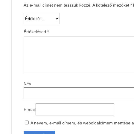
Az e-mail címet nem tesszük közzé.
A kötelező mezőket
*
k
Értékelésed
*
Név
E-mail
A nevem, e-mail címem, és weboldalcímem mentése 