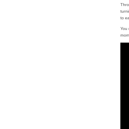
Thro
turni
to ea
You 
mome