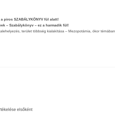
a piros SZABÁLYKÖNYV fül alatt!
yek – Szabálykönyv – ez a harmadik fül!
pkalehelyezés, terület többség kialakítása – Mezopotámia, ókor témában
rtékelése elsőként