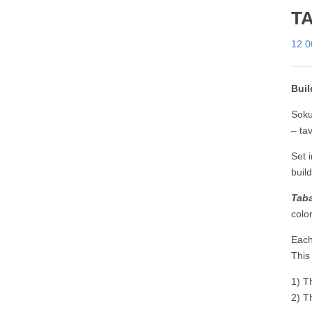
TA
12 
Buil
Soku
– ta
Set 
buil
Taba
color
Each 
This
1) T
2) T