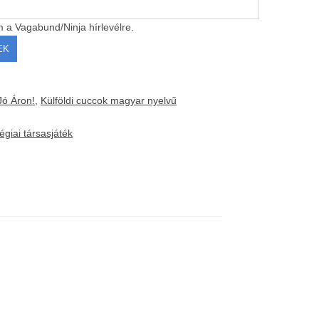
m a Vagabund/Ninja hírlevélre.
Jó Áron!
,
Külföldi cuccok magyar nyelvű
tégiai társasjáték