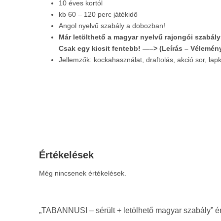
10 éves kortól
kb 60 – 120 perc játékidő
Angol nyelvű szabály a dobozban!
Már letölthető a magyar nyelvű rajongói szabály
Csak egy kicsit fentebb! —–> (Leírás – Vélemén
Jellemzők: kockahasználat, draftolás, akció sor, la
Értékelések
Még nincsenek értékelések.
„TABANNUSI – sérült + letölhető magyar szabály” é