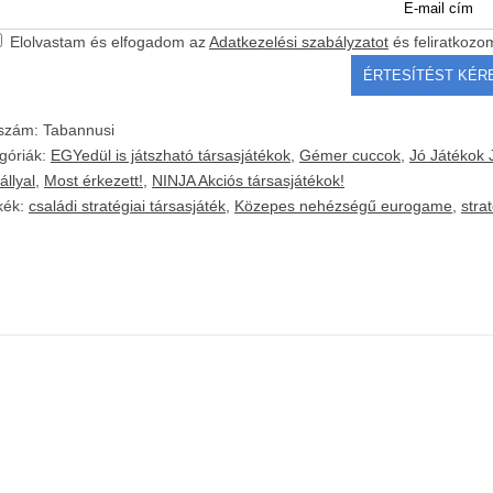
Elolvastam és elfogadom az
Adatkezelési szabályzatot
és feliratkozo
kszám:
Tabannusi
góriák:
EGYedül is játszható társasjátékok
,
Gémer cuccok
,
Jó Játékok 
állyal
,
Most érkezett!
,
NINJA Akciós társasjátékok!
kék:
családi stratégiai társasjáték
,
Közepes nehézségű eurogame
,
stra