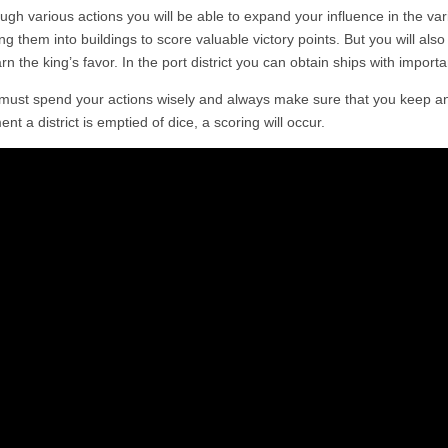
ugh various actions you will be able to expand your influence in the var
ng them into buildings to score valuable victory points. But you will also 
rn the king’s favor. In the port district you can obtain ships with importan
must spend your actions wisely and always make sure that you keep an
nt a district is emptied of dice, a scoring will occur.