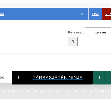
Fiók
VI
com
Keresés...
TÁRSASJÁTÉK NINJA
ek
abállyal
NINJA Akciós társasjátékok!
Most érkezett!
Gémer cuccok
EGYedül is 