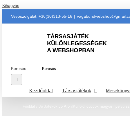
Kihagyás
Vevőszolgálat: +36(30)313-55-16
|
vagabundwebshop@gmail.
TÁRSASJÁTÉK
KÜLÖNLEGESSÉGEK
A WEBSHOPBAN
Keresés...
Kezdőoldal
Társasjátékok
Mesekönyv
Főoldal
Jó Játékok Jó Áron!
Külföldi cuccok magyar nyelvű sz