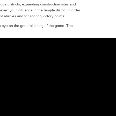
ious districts, expanding construction sites and
exert your influence in the temple district in order
t abilities and for scoring victory points.
 eye on the general timing of the game. The