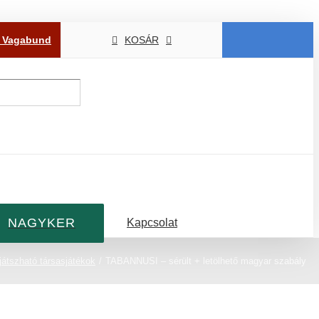
P Vagabund
KOSÁR
NAGYKER
Kapcsolat
játszható társasjátékok
TABANNUSI – sérült + letölhető magyar szabály