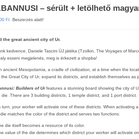
BANNUSI – sérült + letölhető magya
000
Ft
Beszerzés alatt!
d the great ancient city of Ur.
nk kedvence, Daniele Tascini ÚJ játéka (Tzolkin, The Voyages of Marco 
valy esseni megjelenés, meg is érkezett a shopba!
in ancient Mesopotamia, a cradle of civilization, at a time when the loca
d the Great City of Ur, expand its districts, and establish themselves as 
nnusi: Builders of Ur
features a stunning board showing the city of Ur 
 die. There are 3 building districts, 1 temple district, and 1 port district.
turn, your worker will activate one of these districts. When activating a d
 die matches the color of the district and serves two functions:
he die itself becomes a resource of its color.
he value of the die determines which district your worker will activate on