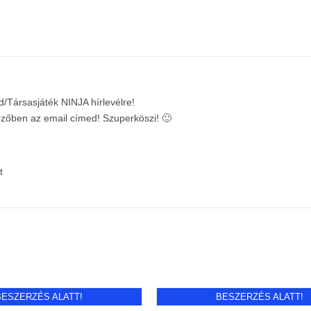
d/Társasjáték NINJA hírlevélre!
mezőben az email címed! Szuperköszi! 🙂
t
BESZERZÉS ALATT!
BESZERZÉS ALATT!