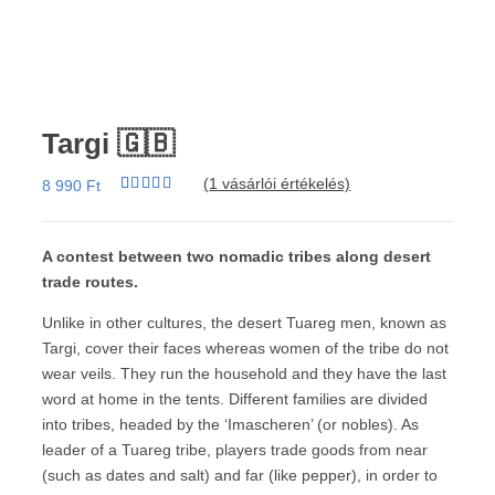
Targi 🇬🇧
(
1
vásárlói értékelés)
8 990
Ft
Értékelés
1
5.00
az 5-
ből,
értékelés
A contest between two nomadic tribes along desert
alapján
trade routes.
Unlike in other cultures, the desert Tuareg men, known as
Targi, cover their faces whereas women of the tribe do not
wear veils. They run the household and they have the last
word at home in the tents. Different families are divided
into tribes, headed by the ‘Imascheren’ (or nobles). As
leader of a Tuareg tribe, players trade goods from near
(such as dates and salt) and far (like pepper), in order to