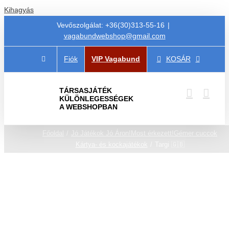
Kihagyás
Vevőszolgálat: +36(30)313-55-16
|
vagabundwebshop@gmail.com
Fiók
VIP Vagabund
KOSÁR
TÁRSASJÁTÉK
KÜLÖNLEGESSÉGEK
A WEBSHOPBAN
Főoldal
Jó Játékok Jó Áron!
Most érkezett!
Gémer cuccok
Kártya- és kockajátékok
Targi 🇬🇧