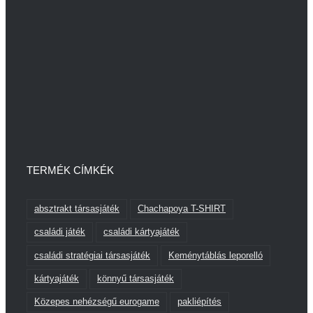
TERMÉK CÍMKÉK
absztrakt társasjáték
Chachapoya T-SHIRT
családi játék
családi kártyajáték
családi stratégiai társasjáték
Keménytáblás leporelló
kártyajáték
könnyű társasjáték
Közepes nehézségű eurogame
pakliépítés