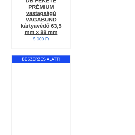
DB FEKETE
PRÉMIUM
vastagságú
VAGABUND
kártyavédő 63,5
mm x 88 mm
5 000
Ft
BESZERZÉS ALATT!
Értékelés:
RÉSZLETEK
5.00
/ 5