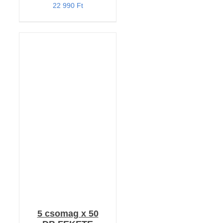
22 990
Ft
KOSÁRBA TESZEM
/
RÉSZLETEK
5 csomag x 50