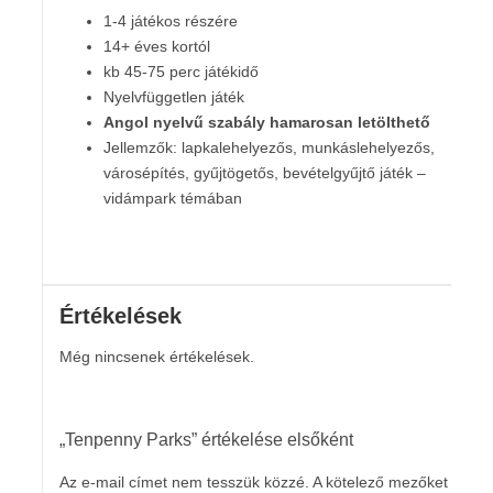
1-4 játékos részére
14+ éves kortól
kb 45-75 perc játékidő
Nyelvfüggetlen játék
Angol nyelvű szabály hamarosan letölthető
Jellemzők: lapkalehelyezős, munkáslehelyezős,
városépítés, gyűjtögetős, bevételgyűjtő játék –
vidámpark témában
Értékelések
Még nincsenek értékelések.
„Tenpenny Parks” értékelése elsőként
Az e-mail címet nem tesszük közzé.
A kötelező mezőket
*