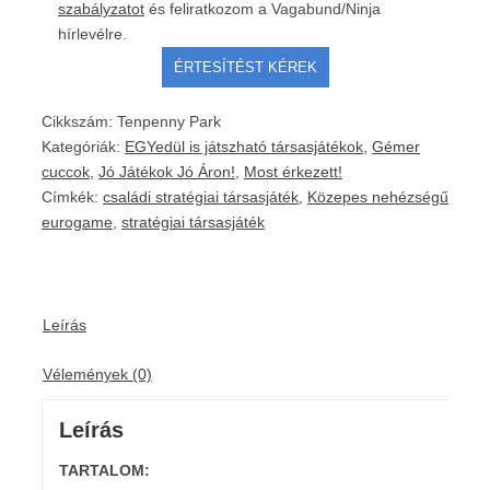
szabályzatot
és feliratkozom a Vagabund/Ninja
hírlevélre.
Cikkszám:
Tenpenny Park
Kategóriák:
EGYedül is játszható társasjátékok
,
Gémer
cuccok
,
Jó Játékok Jó Áron!
,
Most érkezett!
Címkék:
családi stratégiai társasjáték
,
Közepes nehézségű
eurogame
,
stratégiai társasjáték
Leírás
Vélemények (0)
Leírás
TARTALOM: