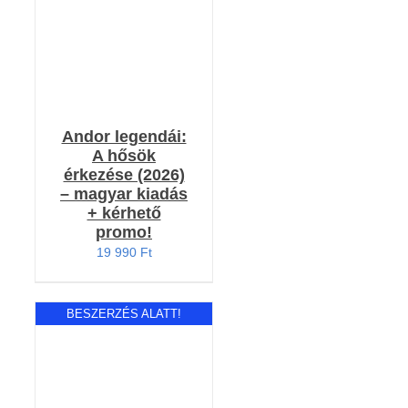
Andor legendái:
A hősök
érkezése (2026)
– magyar kiadás
+ kérhető
promo!
19 990
Ft
BESZERZÉS ALATT!