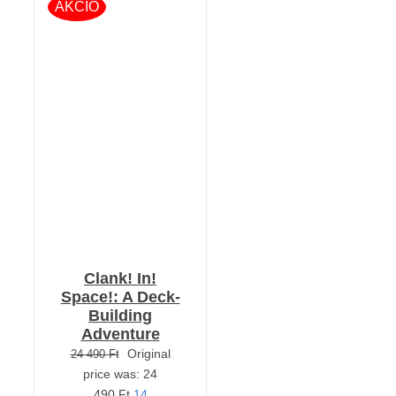
AKCIÓ
RÉSZLETEK
Clank! In!
Space!: A Deck-
Building
Adventure
Original
24 490
Ft
price was: 24
490 Ft.
14