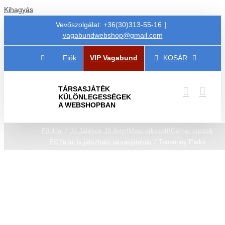
Kihagyás
Vevőszolgálat: +36(30)313-55-16
|
vagabundwebshop@gmail.com
Fiók
VIP Vagabund
KOSÁR
TÁRSASJÁTÉK
KÜLÖNLEGESSÉGEK
A WEBSHOPBAN
Főoldal
Jó Játékok Jó Áron!
Most érkezett!
Gémer cuccok
EGYedül is játszható társasjátékok
Tenpenny Parks