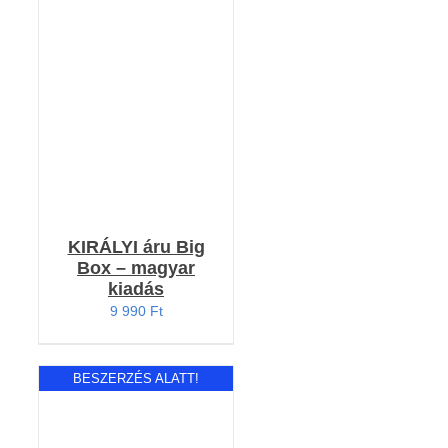
Értékelés:
RÉSZLETEK
4.00
/ 5
KIRÁLYI áru Big
Box – magyar
kiadás
9 990
Ft
BESZERZÉS ALATT!