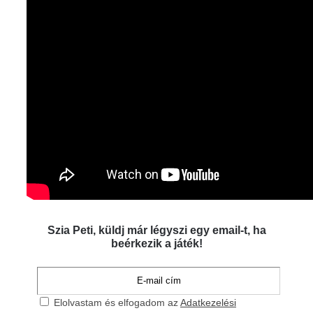
Szia Peti, küldj már légyszi egy email-t, ha
beérkezik a játék!
Elolvastam és elfogadom az
Adatkezelési