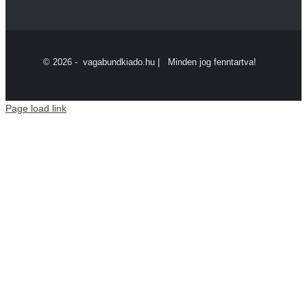
©
2026 - vagabundkiado.hu | Minden jog fenntartva!
Page load link