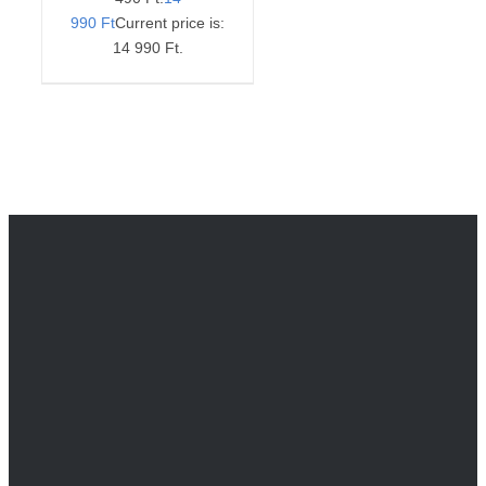
990
Ft
Current price is:
14 990 Ft.