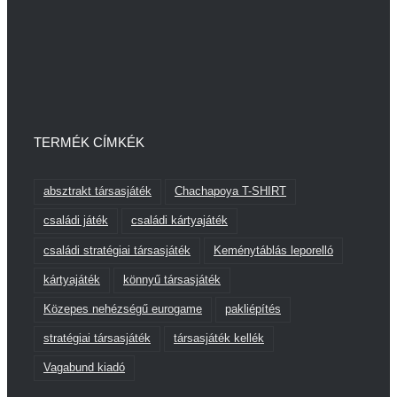
TERMÉK CÍMKÉK
absztrakt társasjáték
Chachapoya T-SHIRT
családi játék
családi kártyajáték
családi stratégiai társasjáték
Keménytáblás leporelló
kártyajáték
könnyű társasjáték
Közepes nehézségű eurogame
pakliépítés
stratégiai társasjáték
társasjáték kellék
Vagabund kiadó