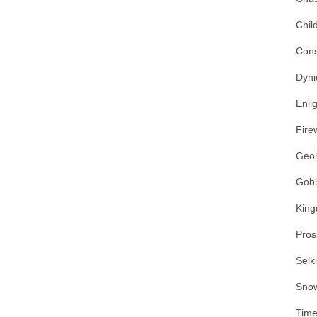
Chil
Cons
Dyni
Enli
Fire
Geol
Gobl
King
Pros
Selk
Snow
Time