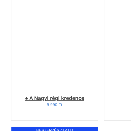
KOSÁ
Értékelés:
RÉSZLETEK
4.73
/ 5
♠️ A Nagyi régi kredence
9 990
Ft
BESZERZÉS ALATT!