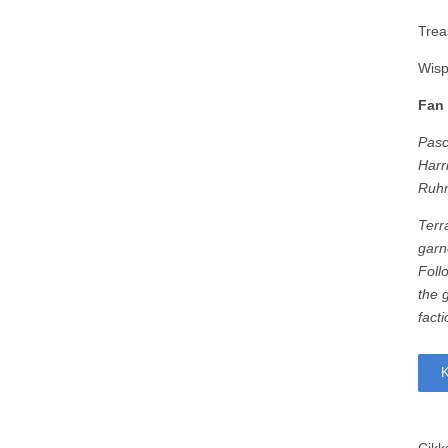
Trea
Wisp
Fan 
Pasc
Harr
Ruhm
Terr
garn
Foll
the 
fact