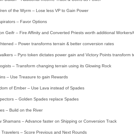
dren of the Wyrm – Lose less VP to Gain Power
pirators – Favor Options
on Geifr – Fire Affinity and Converted Priests worth additional Workers
ghtened – Power transforms terrain & better conversion rates
walkers – Pyro token dictates power gain and Victory Points transform t
ogists – Transform changing terrain using its Glowing Rock
ins – Use Treasure to gain Rewards
dom of Ember – Use Lava instead of Spades
pectors – Golden Spades replace Spades
ies – Build on the River
 Shamans – Advance faster on Shipping or Conversion Track
 Travelers – Score Previous and Next Rounds