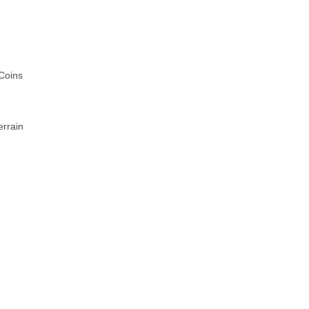
/Coins
errain