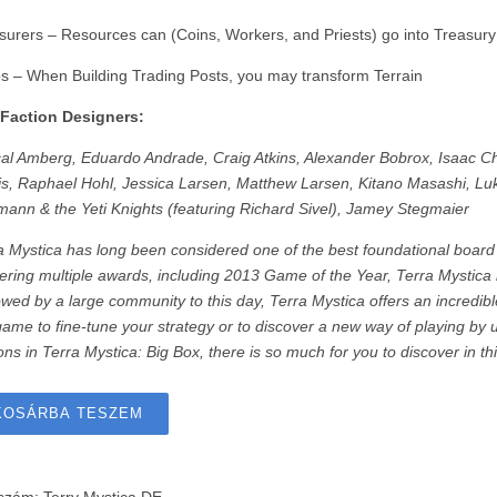
surers – Resources can (Coins, Workers, and Priests) go into Treasury
s – When Building Trading Posts, you may transform Terrain
Faction Designers:
al Amberg, Eduardo Andrade, Craig Atkins, Alexander Bobrox, Isaac Chi
is, Raphael Hohl, Jessica Larsen, Matthew Larsen, Kitano Masashi, Luk
ann & the Yeti Knights (featuring Richard Sivel), Jamey Stegmaier
a Mystica has long been considered one of the best foundational board 
ering multiple awards, including 2013 Game of the Year, Terra Mystica i
owed by a large community to this day, Terra Mystica offers an incredible 
game to fine-tune your strategy or to discover a new way of playing by uti
ions in Terra Mystica: Big Box, there is so much for you to discover in thi
KOSÁRBA TESZEM