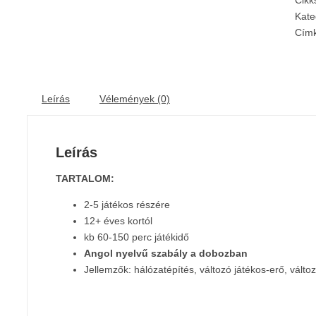
Cik
Kate
Cím
Leírás
Vélemények (0)
Leírás
TARTALOM:
2-5 játékos részére
12+ éves kortól
kb 60-150 perc játékidő
Angol nyelvű szabály a dobozban
Jellemzők: hálózatépítés, változó játékos-erő, vál