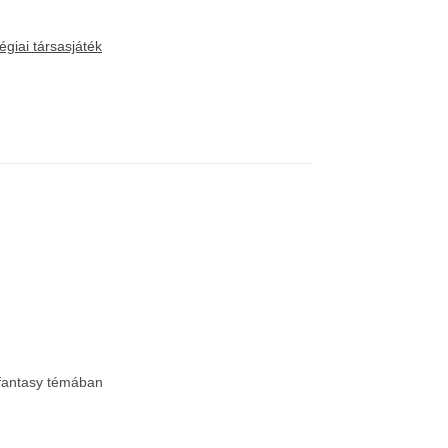
tégiai társasjáték
 fantasy témában