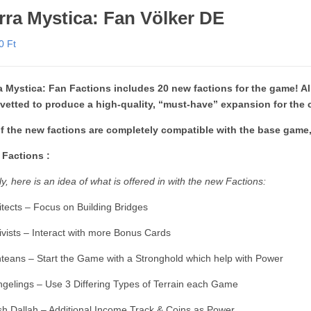
rra Mystica: Fan Völker DE
90
Ft
a Mystica: Fan Factions includes 20 new factions for the game! Al
vetted to produce a high-quality, “must-have” expansion for the 
of the new factions are completely compatible with the base game,
Factions :
ly, here is an idea of what is offered in with the new Factions:
itects – Focus on Building Bridges
ivists – Interact with more Bonus Cards
nteans – Start the Game with a Stronghold which help with Power
gelings – Use 3 Differing Types of Terrain each Game
h Dallah – Additional Income Track & Coins as Power