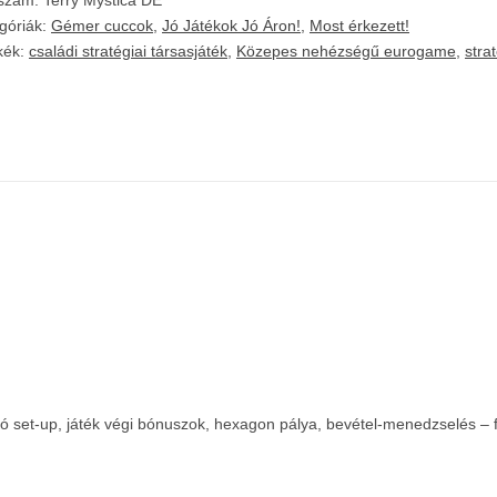
kszám:
Terry Mystica DE
góriák:
Gémer cuccok
,
Jó Játékok Jó Áron!
,
Most érkezett!
kék:
családi stratégiai társasjáték
,
Közepes nehézségű eurogame
,
stra
tozó set-up, játék végi bónuszok, hexagon pálya, bevétel-menedzselés –