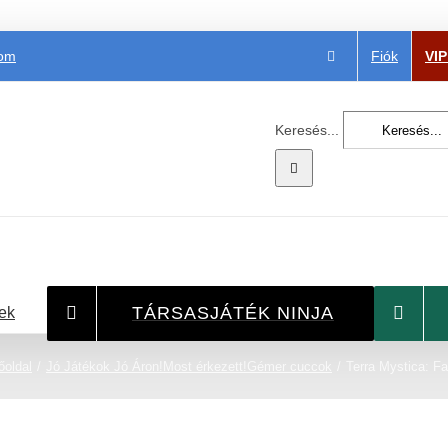
Fiók
VI
com
Keresés...
TÁRSASJÁTÉK NINJA
ek
őoldal
Jó Játékok Jó Áron!
Most érkezett!
Gémer cuccok
Terra Mystica: F