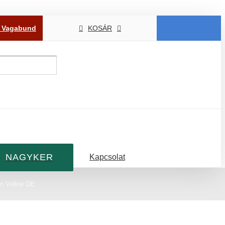
P Vagabund
KOSÁR
NAGYKER
Kapcsolat
an Völker DE