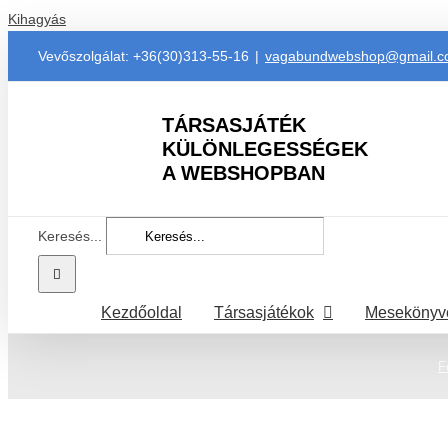
Kihagyás
Vevőszolgálat: +36(30)313-55-16
|
vagabundwebshop@gmail.
TÁRSASJÁTÉK
KÜLÖNLEGESSÉGEK
A WEBSHOPBAN
Keresés...
Kezdőoldal
Társasjátékok
Mesekönyv
F