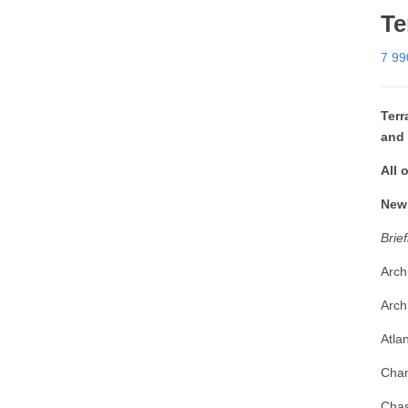
Te
7 9
Terr
and 
All 
New 
Brief
Arch
Arch
Atla
Chan
Chas