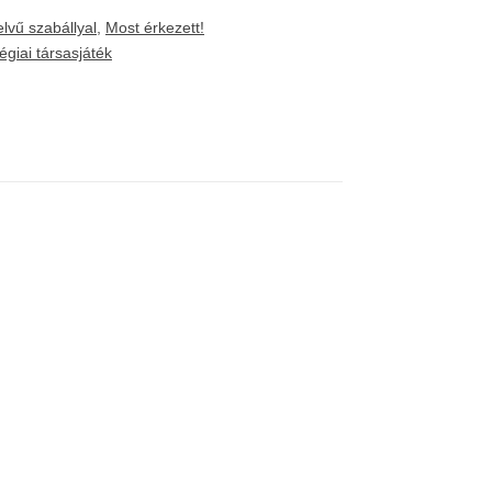
lvű szabállyal
,
Most érkezett!
tégiai társasjáték