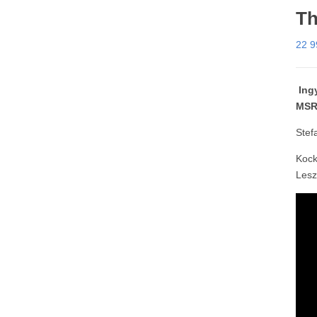
Th
22 
Ingy
MSR
Stef
Kock
Lesz