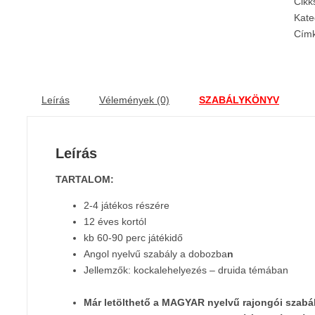
Cik
Kate
Cím
Leírás
Vélemények (0)
SZABÁLYKÖNYV
Leírás
TARTALOM:
2-4 játékos részére
12 éves kortól
kb 60-90 perc játékidő
Angol nyelvű szabály a dobozba
n
Jellemzők: kockalehelyezés – druida témában
Már letölthető a MAGYAR nyelvű rajongói szabá