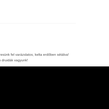
esünk fel varázslatos, kelta erdőben sétálva!
en druidák vagyunk!