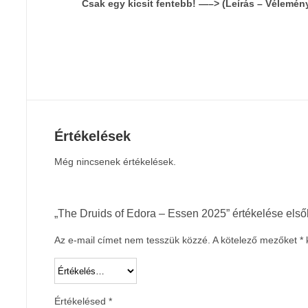
Csak egy kicsit fentebb! —–> (Leírás – Vélemén
Értékelések
Még nincsenek értékelések.
„The Druids of Edora – Essen 2025” értékelése első
Az e-mail címet nem tesszük közzé.
A kötelező mezőket
*
k
Értékelésed
*