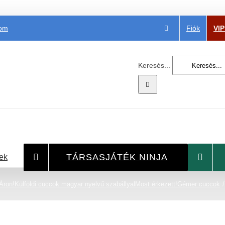
Fiók
VI
com
Keresés...
TÁRSASJÁTÉK NINJA
ek
Áron!
Külföldi cuccok magyar nyelvű szabállyal
Most érkezett!
Gémer cuccok