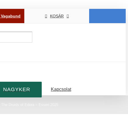
P Vagabund
KOSÁR
NAGYKER
Kapcsolat
The Druids of Edora – Essen 2025