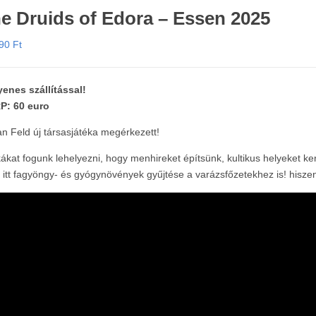
e Druids of Edora – Essen 2025
990
Ft
enes szállítással!
P: 60 euro
an Feld új társasjátéka megérkezett!
ákat fogunk lehelyezni, hogy menhireket építsünk, kultikus helyeket ker
 itt fagyöngy- és gyógynövények gyűjtése a varázsfőzetekhez is! hisz