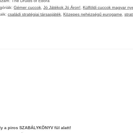
kszám:
The Druids of Edora
góriák:
Gémer cuccok
,
Jó Játékok Jó Áron!
,
Külföldi cuccok magyar nye
kék:
családi stratégiai társasjáték
,
Közepes nehézségű eurogame
,
stra
ly
a piros SZABÁLYKÖNYV fül alatt!