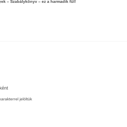
yek – Szabálykönyv – ez a harmadik fül!
ként
arakterrel jelöltük