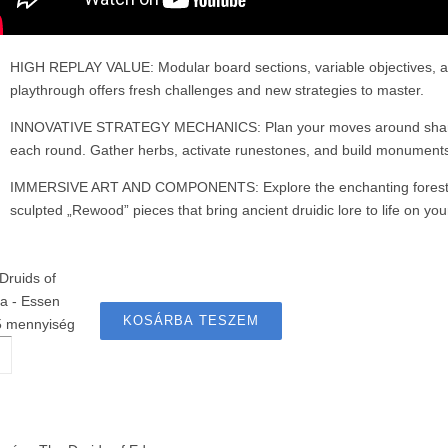
HIGH REPLAY VALUE: Modular board sections, variable objectives, an
playthrough offers fresh challenges and new strategies to master.
INNOVATIVE STRATEGY MECHANICS: Plan your moves around shared 
each round. Gather herbs, activate runestones, and build monuments 
IMMERSIVE ART AND COMPONENTS: Explore the enchanting forests of
sculpted „Rewood” pieces that bring ancient druidic lore to life on you
Druids of
a - Essen
KOSÁRBA TESZEM
 mennyiség