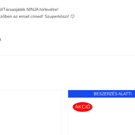
d/Társasjáték NINJA hírlevélre!
mezőben az email címed! Szuperköszi! 🙂
t
BESZERZÉS ALATT!
AKCIÓ