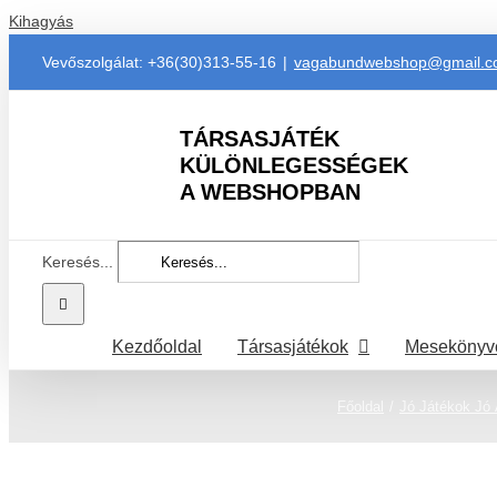
Kihagyás
Vevőszolgálat: +36(30)313-55-16
|
vagabundwebshop@gmail.
TÁRSASJÁTÉK
KÜLÖNLEGESSÉGEK
A WEBSHOPBAN
Keresés...
Kezdőoldal
Társasjátékok
Mesekönyv
Főoldal
Jó Játékok Jó 