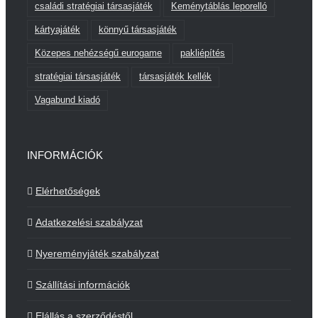
családi stratégiai társasjáték
Keménytáblás leporelló
kártyajáték
könnyű társasjáték
Közepes nehézségű eurogame
pakliépítés
stratégiai társasjáték
társasjáték kellék
Vagabund kiadó
INFORMÁCIÓK
Elérhetőségek
Adatkezelési szabályzat
Nyereményjáték szabályzat
Szállítási információk
Elállás a szerződéstől