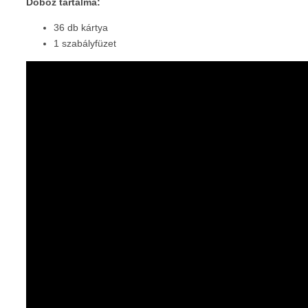
Doboz tartalma:
36 db kártya
1 szabályfüzet