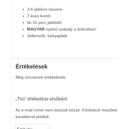
3-6 játékos részére
7 éves kortól
kb 15 perc játékidő
MAGYAR
nyelvű szabály a dobozban!
Jellemzők: kártyajáték
Értékelések
Még nincsenek értékelések.
„Trio” értékelése elsőként
Az e-mail címet nem tesszük közzé.
A kötelező mezőket
*
karakterrel jelöltük