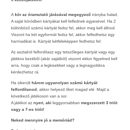
A
kör az óramutató járásával megegyező
irányba halad.
A saját körödben kártyákat kell felfednek egyesével. Ha 2
különböző számú kártyát fedsz fel, akkor meg kell állnod.
Viszont ha két egyformát fedsz fel, akkor felfedhetsz egy
harmadikat is. Kártyát kétféleképpen fedhetsz fel:
Az asztalról felfordítasz egy tetszőleges kártyát vagy egy
játékos kezéből (akár sajátból) viszont ekkor figyelned kell
arra, hogy csak a legkisebbet vagy a legnagyobbra
kérdezhetsz rá.
Ha sikerült
három ugyanolyan számú kártyát
felfordítanod
, akkor helyezd őket magad elé. Majd a
következő játékoson van a sor.
A játékot az
nyeri, aki
leggyorsabban
megszerzett 3 triót
vagy a 7-es triót!
Neked mennyire jó a memóriád?