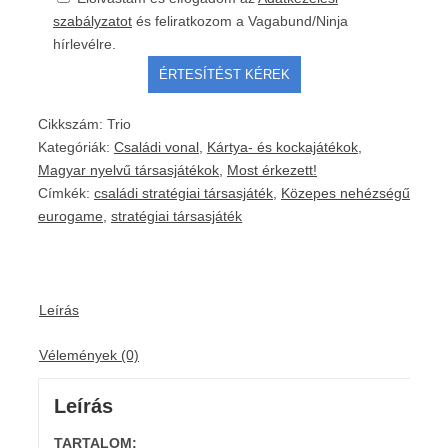
szabályzatot
és feliratkozom a Vagabund/Ninja
hírlevélre.
Cikkszám:
Trio
Kategóriák:
Családi vonal
,
Kártya- és kockajátékok
,
Magyar nyelvű társasjátékok
,
Most érkezett!
Címkék:
családi stratégiai társasjáték
,
Közepes nehézségű
eurogame
,
stratégiai társasjáték
Leírás
Vélemények (0)
Leírás
TARTALOM: