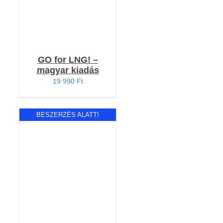
GO for LNG! –
magyar kiadás
19 990
Ft
BESZERZÉS ALATT!
RÉSZLETEK