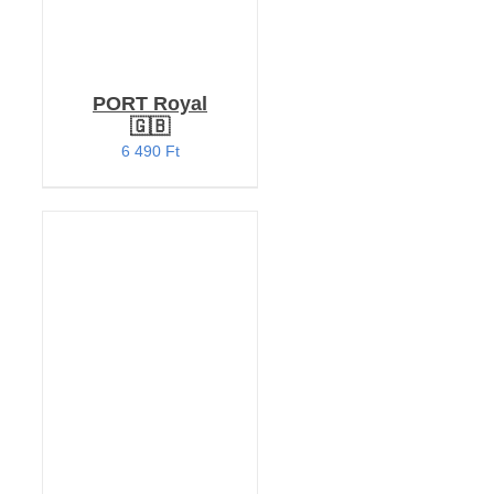
PORT Royal
🇬🇧
6 490
Ft
KOSÁRBA TESZEM
/
RÉSZLETEK