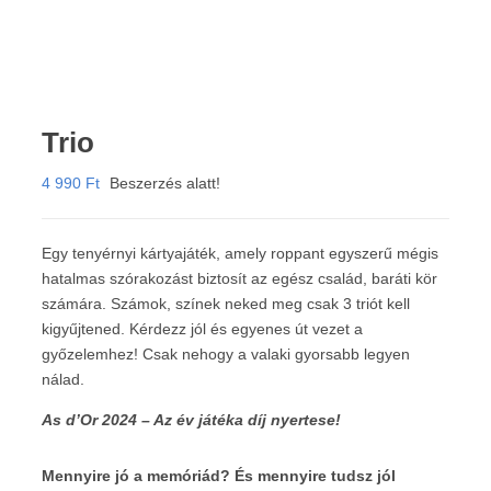
Trio
4 990
Ft
Beszerzés alatt!
Egy tenyérnyi kártyajáték, amely roppant egyszerű mégis
hatalmas szórakozást biztosít az egész család, baráti kör
számára. Számok, színek neked meg csak 3 triót kell
kigyűjtened. Kérdezz jól és egyenes út vezet a
győzelemhez! Csak nehogy a valaki gyorsabb legyen
nálad.
As d’Or 2024 – Az év játéka díj nyertese!
Mennyire jó a memóriád? És mennyire tudsz jól