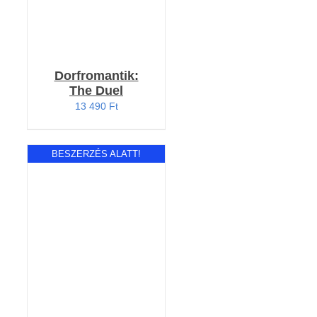
Dorfromantik:
The Duel
13 490
Ft
BESZERZÉS ALATT!
RÉSZLETEK