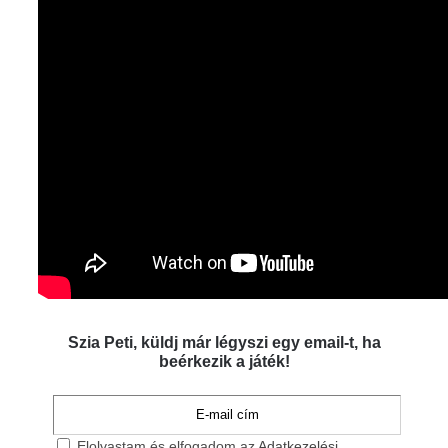
Szia Peti, küldj már légyszi egy email-t, ha
beérkezik a játék!
Elolvastam és elfogadom az
Adatkezelési