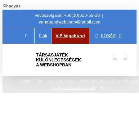
Kihagyás
Vevőszolgálat: +36(30)313-55-16
|
vagabundwebshop@gmail.com
Fiók
VIP Vagabund
KOSÁR
TÁRSASJÁTÉK
KÜLÖNLEGESSÉGEK
A WEBSHOPBAN
Főoldal
Magyar nyelvű társasjátékok
Most érkezett!
Családi vonal
Kártya- és kockajátékok
Trio