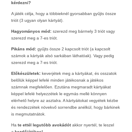
kérdezni?
A játék célja, hogy a többieknél gyorsabban gyűjts össze
triót (3 ugyan olyan kártyát).
Hagyományos mód:
szerezd meg bármely 3 triót vagy
szerezd meg a 7-es triót.
Pikáns mód:
gyűjts össze 2 kapcsolt triót (a kapcsolt
számok a kártyák alsó sarkában láthatóak). Vagy pedig
szerezd meg a 7-es triót.
Előkészületek:
keverjétek meg a kártyákat, és osszatok
belőlük képpel lefelé minden játékosnak a játékos
számnak megfelelően. Ezutána megmaradt kártyákat
képpel lefelé helyezzétek le egymás mellé könnyen
elérhető helyre az asztalra. A kártyáitokat vegyétek kézbe
és rendezzétek növekvő sorrendbe anélkül, hogy bárkinek
is megmutatnátok.
Ha
te
ettél legutóbb avokádót
akkor nyertél, te leszel
a
kezdőjátékos!