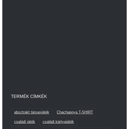
TERMÉK CÍMKÉK
absztrakt társasjáték
Chachapoya T-SHIRT
családi játék
családi kártyajáték