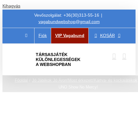
Kihagyás
Vevőszolgálat: +36(30)313-55-16
|
vagabundwebshop@gmail.com
Fiók
VIP Vagabund
KOSÁR
TÁRSASJÁTÉK
KÜLÖNLEGESSÉGEK
A WEBSHOPBAN
Főoldal
Jó Játékok Jó Áron!
Most érkezett!
Kártya- és kockajátékok
UNO Show No Mercy!