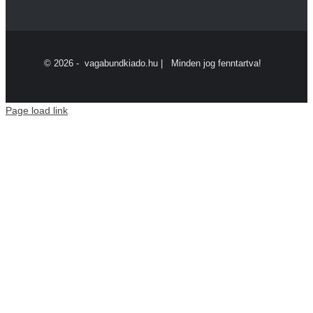
©
2026 - vagabundkiado.hu | Minden jog fenntartva!
Page load link