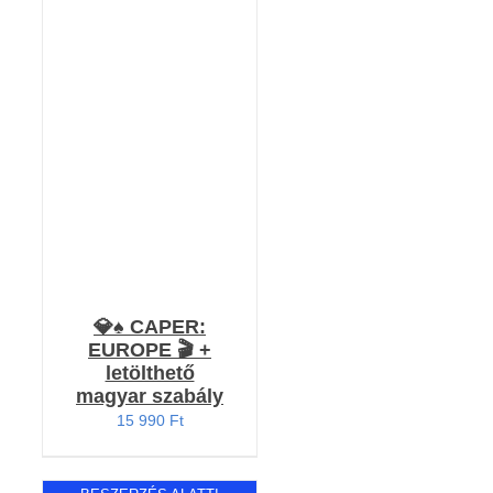
Értékelés:
KOSÁRBA TESZEM
5.00
/ 5
/
RÉSZLETEK
💎♠️ CAPER:
EUROPE 🎬 +
letölthető
magyar szabály
15 990
Ft