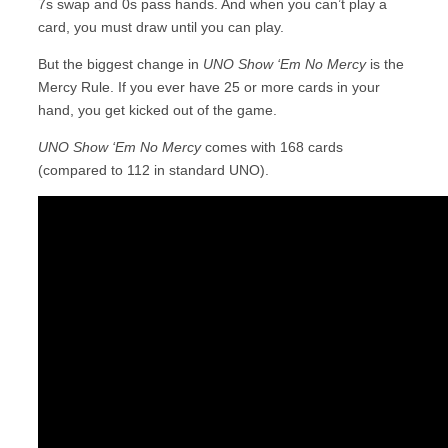
7s swap and 0s pass hands. And when you can’t play a
card, you must draw until you can play.
But the biggest change in
UNO Show ‘Em No Mercy
is the
Mercy Rule. If you ever have 25 or more cards in your
hand, you get kicked out of the game.
UNO Show ‘Em No Mercy
comes with 168 cards
(compared to 112 in standard UNO).