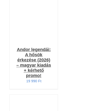
RÉSZLETEK
Andor legendái:
A hősök
érkezése (2026)
– magyar kiadás
+ kérhető
promo!
19 990
Ft