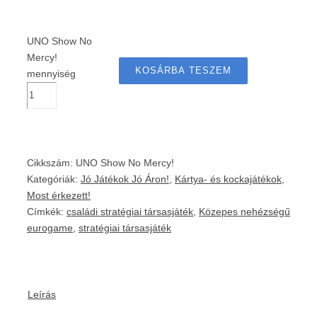
UNO Show No
Mercy!
KOSÁRBA TESZEM
mennyiség
Cikkszám:
UNO Show No Mercy!
Kategóriák:
Jó Játékok Jó Áron!
,
Kártya- és kockajátékok
,
Most érkezett!
Címkék:
családi stratégiai társasjáték
,
Közepes nehézségű
eurogame
,
stratégiai társasjáték
Leírás