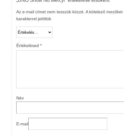
„UNO Show No Mercy!” értékelése elsőként
Az e-mail címet nem tesszük közzé.
A kötelező mezőket
*
karakterrel jelöltük
Értékelésed
*
Név
E-mail