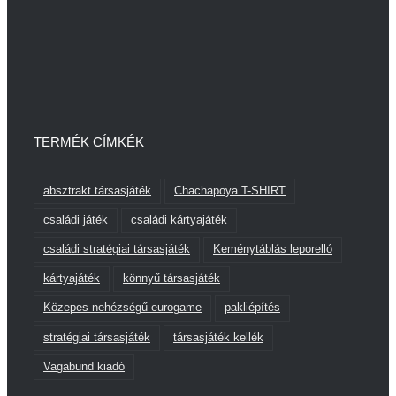
TERMÉK CÍMKÉK
absztrakt társasjáték
Chachapoya T-SHIRT
családi játék
családi kártyajáték
családi stratégiai társasjáték
Keménytáblás leporelló
kártyajáték
könnyű társasjáték
Közepes nehézségű eurogame
pakliépítés
stratégiai társasjáték
társasjáték kellék
Vagabund kiadó