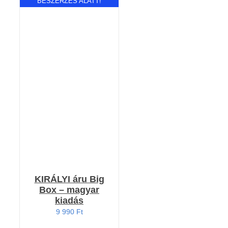
BESZERZÉS ALATT!
Értékelés:
RÉSZLETEK
4.00
/ 5
KIRÁLYI áru Big
Box – magyar
kiadás
9 990
Ft