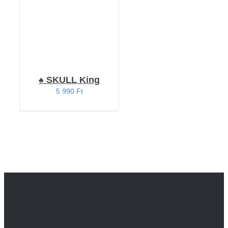
♠️ SKULL King
5 990
Ft