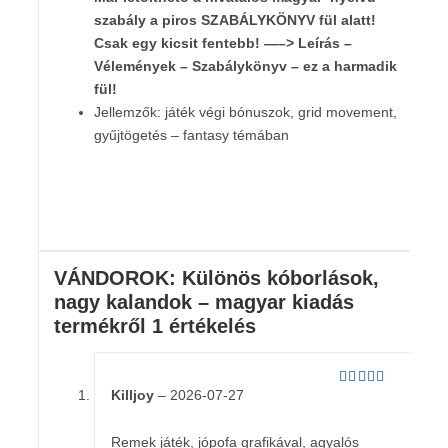
szabály
a piros SZABÁLYKÖNYV fül alatt!
Csak egy kicsit fentebb! —–> Leírás –
Vélemények – Szabálykönyv – ez a harmadik
fül!
Jellemzők: játék végi bónuszok, grid movement,
gyűjtögetés – fantasy témában
VÁNDOROK: Különös kóborlások,
nagy kalandok – magyar kiadás
termékről 1 értékelés
Killjoy
–
2026-07-27
Értékelés:
4
/ 5
Remek játék, jópofa grafikával, agyalós