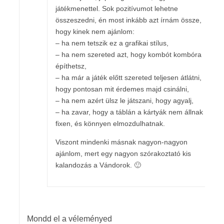
játékmenettel. Sok pozitívumot lehetne
összeszedni, én most inkább azt írnám össze,
hogy kinek nem ajánlom:
– ha nem tetszik ez a grafikai stílus,
– ha nem szereted azt, hogy kombót kombóra
építhetsz,
– ha már a játék előtt szereted teljesen átlátni,
hogy pontosan mit érdemes majd csinálni,
– ha nem azért ülsz le játszani, hogy agyalj,
– ha zavar, hogy a táblán a kártyák nem állnak
fixen, és könnyen elmozdulhatnak.
Viszont mindenki másnak nagyon-nagyon
ajánlom, mert egy nagyon szórakoztató kis
kalandozás a Vándorok. 🙂
Mondd el a véleményed