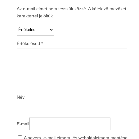
Az e-mail címet nem tesszük közzé.
A kötelező mezőket
*
karakterrel jelöltük
Értékelésed
*
Név
E-mail
A nevem, e-mail címem, és weboldalcímem mentése a