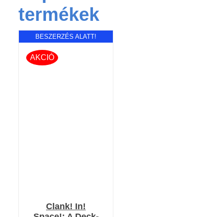
termékek
BESZERZÉS ALATT!
AKCIÓ
RÉSZLETEK
Clank! In!
Space!: A Deck-