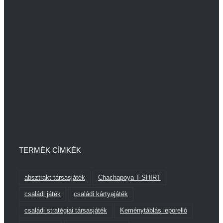
TERMÉK CÍMKÉK
absztrakt társasjáték
Chachapoya T-SHIRT
családi játék
családi kártyajáték
családi stratégiai társasjáték
Keménytáblás leporelló