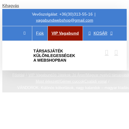
Kihagyás
Vevőszolgálat: +36(30)313-55-16
|
vagabundwebshop@gmail.com
Fiók
VIP Vagabund
KOSÁR
TÁRSASJÁTÉK
KÜLÖNLEGESSÉGEK
A WEBSHOPBAN
Főoldal
VIP Vagabund
Jó Játékok Jó Áron!
Magyar nyelvű társasjáté
Most érkezett!
Gémer cuccok
Családi vonal
VÁNDOROK: Különös kóborlások, nagy kalandok – magyar kiadás