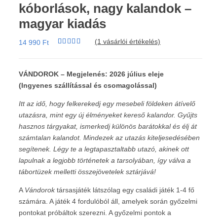
kóborlások, nagy kalandok –
magyar kiadás
(
1
vásárlói értékelés)
14 990
Ft
Értékelés
1
4.00
az 5-
ből,
értékelés
VÁNDOROK – Megjelenés: 2026 július eleje
alapján
(Ingyenes szállítással és csomagolással)
Itt az idő, hogy felkerekedj egy mesebeli földeken átívelő
utazásra, mint egy új élményeket kereső kalandor. Gyűjts
hasznos tárgyakat, ismerkedj különös barátokkal és élj át
számtalan kalandot. Mindezek az utazás kiteljesedésében
segítenek. Légy te a legtapasztaltabb utazó, akinek ott
lapulnak a legjobb történetek a tarsolyában, így válva a
tábortüzek melletti összejövetelek sztárjává!
A
Vándorok
társasjáték látszólag egy családi játék 1-4 fő
számára. A játék 4 fordulóból áll, amelyek során győzelmi
pontokat próbáltok szerezni. A győzelmi pontok a