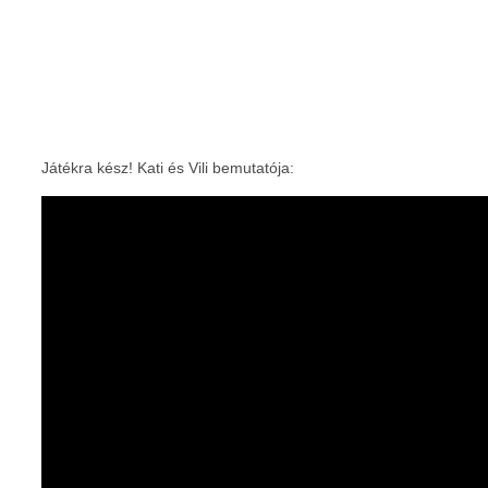
Játékra kész! Kati és Vili bemutatója: