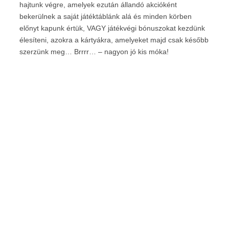
hajtunk végre, amelyek ezután állandó akcióként
bekerülnek a saját játéktáblánk alá és minden körben
előnyt kapunk értük, VAGY játékvégi bónuszokat kezdünk
élesíteni, azokra a kártyákra, amelyeket majd csak később
szerzünk meg… Brrrr… – nagyon jó kis móka!