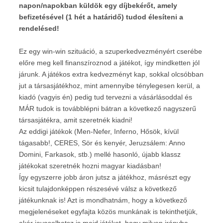
napon/napokban küldök egy díjbekérőt, amely
befizetésével (1 hét a határidő) tudod élesíteni a
rendelésed!
Ez egy win-win szituáció, a szuperkedvezményért cserébe
előre meg kell finanszíroznod a játékot, így mindketten jól
járunk. A játékos extra kedvezményt kap, sokkal olcsóbban
jut a társasjátékhoz, mint amennyibe ténylegesen kerül, a
kiadó (vagyis én) pedig tud tervezni a vásárlásoddal és
MÁR tudok is továbblépni bátran a következő nagyszerű
társasjátékra, amit szeretnék kiadni!
Az eddigi játékok (Men-Nefer, Inferno, Hősök, kívül
tágasabb!, CERES, Sör és kenyér, Jeruzsálem: Anno
Domini, Farkasok, stb.) mellé hasonló, újabb klassz
játékokat szeretnék hozni magyar kiadásban!
Így egyszerre jobb áron jutsz a játékhoz, másrészt egy
kicsit tulajdonképpen részesévé válsz a következő
játékunknak is! Azt is mondhatnám, hogy a következő
megjelenéseket egyfajta közös munkának is tekinthetjük,
akár javasolhatsz is majd játékot, hogy milyen irányba