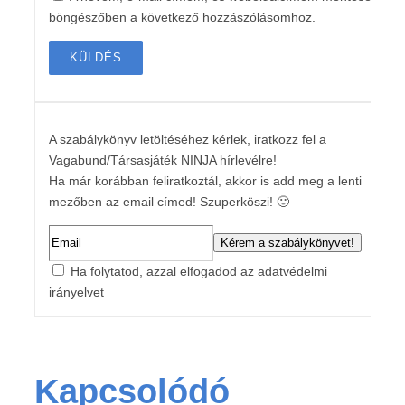
böngészőben a következő hozzászólásomhoz.
A szabálykönyv letöltéséhez kérlek, iratkozz fel a
Vagabund/Társasjáték NINJA hírlevélre!
Ha már korábban feliratkoztál, akkor is add meg a lenti
mezőben az email címed! Szuperköszi! 🙂
Ha folytatod, azzal elfogadod az adatvédelmi
irányelvet
Kapcsolódó