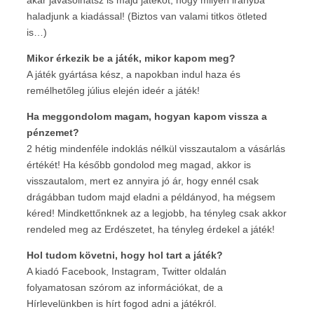
haladjunk a kiadással! (Biztos van valami titkos ötleted
is…)
Mikor érkezik be a játék, mikor kapom meg?
A játék gyártása kész, a napokban indul haza és
remélhetőleg július elején ideér a játék!
Ha meggondolom magam, hogyan kapom vissza a
pénzemet?
2 hétig mindenféle indoklás nélkül visszautalom a vásárlás
értékét! Ha később gondolod meg magad, akkor is
visszautalom, mert ez annyira jó ár, hogy ennél csak
drágábban tudom majd eladni a példányod, ha mégsem
kéred! Mindkettőnknek az a legjobb, ha tényleg csak akkor
rendeled meg az Erdészetet, ha tényleg érdekel a játék!
Hol tudom követni, hogy hol tart a játék?
A kiadó Facebook, Instagram, Twitter oldalán
folyamatosan szórom az információkat, de a
Hírlevelünkben is hírt fogod adni a játékról.