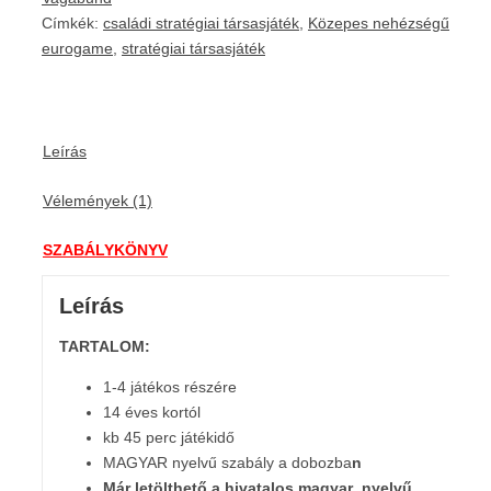
Címkék:
családi stratégiai társasjáték
,
Közepes nehézségű
eurogame
,
stratégiai társasjáték
Leírás
Vélemények (1)
SZABÁLYKÖNYV
Leírás
TARTALOM:
1-4 játékos részére
14 éves kortól
kb 45 perc játékidő
MAGYAR nyelvű szabály a dobozba
n
Már letölthető a hivatalos magyar nyelvű