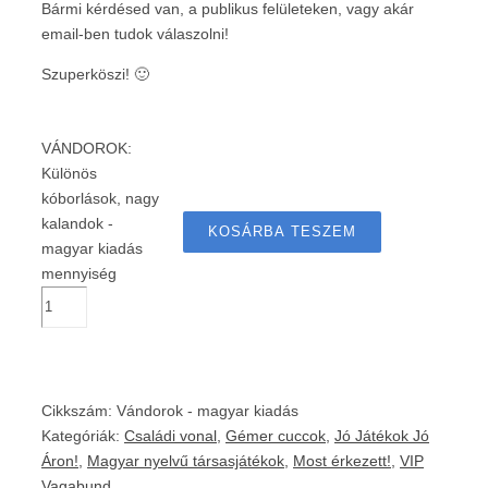
Bármi kérdésed van, a publikus felületeken, vagy akár
email-ben tudok válaszolni!
Szuperköszi! 🙂
VÁNDOROK:
Különös
kóborlások, nagy
kalandok -
KOSÁRBA TESZEM
magyar kiadás
mennyiség
Cikkszám:
Vándorok - magyar kiadás
Kategóriák:
Családi vonal
,
Gémer cuccok
,
Jó Játékok Jó
Áron!
,
Magyar nyelvű társasjátékok
,
Most érkezett!
,
VIP
Vagabund