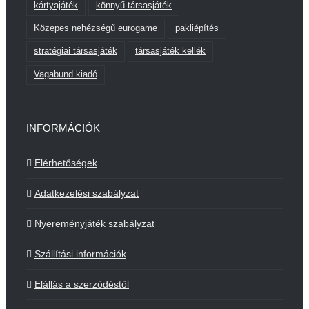
kártyajáték
könnyű társasjáték
Közepes nehézségű eurogame
pakliépítés
stratégiai társasjáték
társasjáték kellék
Vagabund kiadó
INFORMÁCIÓK
Elérhetőségek
Adatkezelési szabályzat
Nyereményjáték szabályzat
Szállítási információk
Elállás a szerződéstől