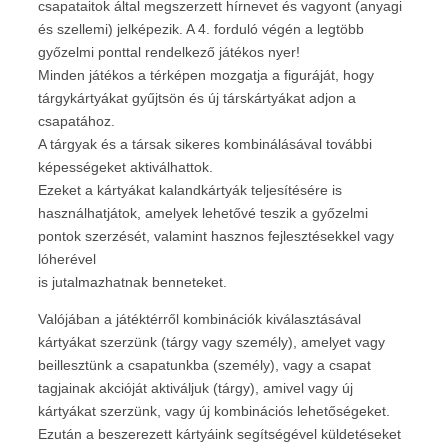
csapataitok által megszerzett hírnevet és vagyont (anyagi
és szellemi) jelképezik. A 4. forduló végén a legtöbb
győzelmi ponttal rendelkező játékos nyer!
Minden játékos a térképen mozgatja a figuráját, hogy
tárgykártyákat gyűjtsön és új társkártyákat adjon a
csapatához.
A tárgyak és a társak sikeres kombinálásával további
képességeket aktiválhattok.
Ezeket a kártyákat kalandkártyák teljesítésére is
használhatjátok, amelyek lehetővé teszik a győzelmi
pontok szerzését, valamint hasznos fejlesztésekkel vagy
lóherével
is jutalmazhatnak benneteket.
Valójában a játéktérről kombinációk kiválasztásával
kártyákat szerzünk (tárgy vagy személy), amelyet vagy
beillesztünk a csapatunkba (személy), vagy a csapat
tagjainak akcióját aktiváljuk (tárgy), amivel vagy új
kártyákat szerzünk, vagy új kombinációs lehetőségeket.
Ezután a beszerezett kártyáink segítségével küldetéseket