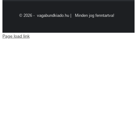
©
2026 - vagabundkiado.hu | Minden jog fenntartva!
Page load link