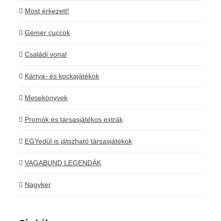
Most érkezett!
Gémer cuccok
Családi vonal
Kártya- és kockajátékok
Mesekönyvek
Promók és társasjátékos extrák
EGYedül is játszható társasjátékok
VAGABUND LEGENDÁK
Nagyker