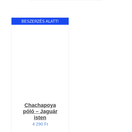
BESZERZÉS ALATT!
RÉSZLETEK
Chachapoya
póló – Jaguár
isten
4 290
Ft