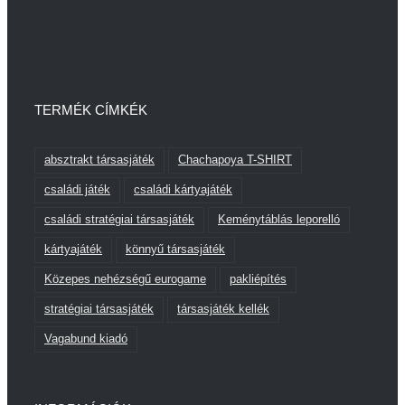
TERMÉK CÍMKÉK
absztrakt társasjáték
Chachapoya T-SHIRT
családi játék
családi kártyajáték
családi stratégiai társasjáték
Keménytáblás leporelló
kártyajáték
könnyű társasjáték
Közepes nehézségű eurogame
pakliépítés
stratégiai társasjáték
társasjáték kellék
Vagabund kiadó