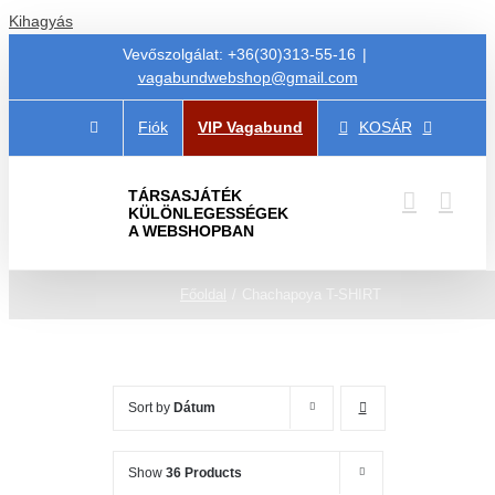
Kihagyás
Vevőszolgálat: +36(30)313-55-16
|
vagabundwebshop@gmail.com
Fiók
VIP Vagabund
KOSÁR
TÁRSASJÁTÉK
KÜLÖNLEGESSÉGEK
A WEBSHOPBAN
Főoldal
Chachapoya T-SHIRT
Sort by
Dátum
Show
36 Products