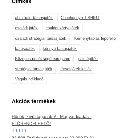
Címkék
absztrakt társasjáték
Chachapoya T-SHIRT
családi játék
családi kártyajáték
családi stratégiai társasjáték
Keménytáblás leporelló
kártyajáték
könnyű társasjáték
Közepes nehézségű eurogame
pakliépítés
stratégiai társasjáték
társasjáték kellék
Vagabund kiadó
Akciós termékek
Hősök, kívül tágasabb! - Magyar kiadás -
ELŐRENDELHETŐ!
Értékelés:
22 990
Ft
Original price was: 22 990 Ft.
21