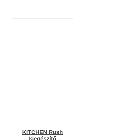
KOSÁRBA TESZEM
/
RÉSZLETEK
KITCHEN Rush
– kiegészítő –