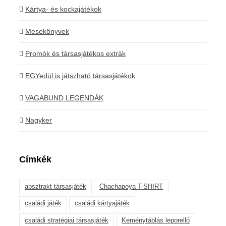
Kártya- és kockajátékok
Mesekönyvek
Promók és társasjátékos extrák
EGYedül is játszható társasjátékok
VAGABUND LEGENDÁK
Nagyker
Címkék
absztrakt társasjáték
Chachapoya T-SHIRT
családi játék
családi kártyajáték
családi stratégiai társasjáték
Keménytáblás leporelló