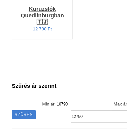
Kuruzslók
Quedlinburgban
🇹🇯
12 790
Ft
Szűrés ár szerint
Min ár
Max ár
SZŰRÉS