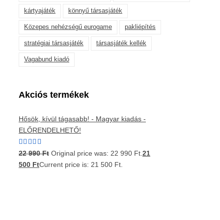
kártyajáték
könnyű társasjáték
Közepes nehézségű eurogame
pakliépítés
stratégiai társasjáték
társasjáték kellék
Vagabund kiadó
Akciós termékek
Hősök, kívül tágasabb! - Magyar kiadás -
ELŐRENDELHETŐ!
Értékelés:
22 990
Ft
Original price was: 22 990 Ft.
21
5.00
/ 5
500
Ft
Current price is: 21 500 Ft.