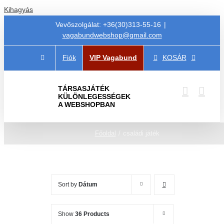
Kihagyás
Vevőszolgálat: +36(30)313-55-16
|
vagabundwebshop@gmail.com
Fiók
VIP Vagabund
KOSÁR
TÁRSASJÁTÉK
KÜLÖNLEGESSÉGEK
A WEBSHOPBAN
Főoldal
családi játék
Sort by
Dátum
Show
36 Products