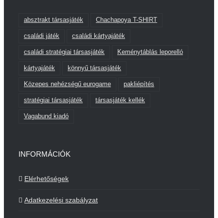
absztrakt társasjáték
Chachapoya T-SHIRT
családi játék
családi kártyajáték
családi stratégiai társasjáték
Keménytáblás leporelló
kártyajáték
könnyű társasjáték
Közepes nehézségű eurogame
pakliépítés
stratégiai társasjáték
társasjáték kellék
Vagabund kiadó
INFORMÁCIÓK
Elérhetőségek
Adatkezelési szabályzat